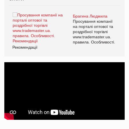
Брагина Людмила
ї
Просування компанії
а
на порталі оптової та
роздрібної торгівлі
www.trademaster.ua.
і.
правила. Особливості.
Рекомендації
Ре