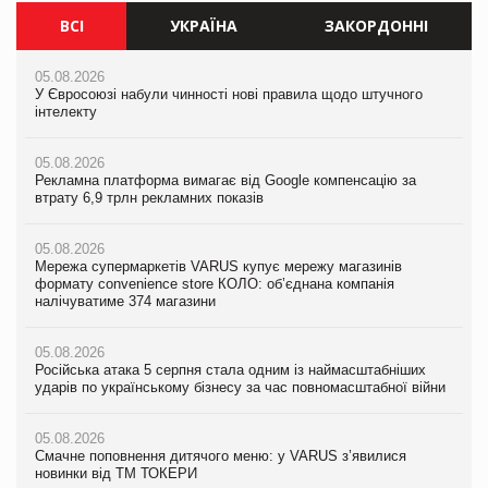
ВСІ
УКРАЇНА
ЗАКОРДОННІ
05.08.2026
05.08.2026
05.08.2026
У Євросоюзі набули чинності нові правила щодо штучного
У Євросоюзі набули чинності нові правила щодо штучного
У Євросоюзі набули чинності нові правила щодо штучного
інтелекту
інтелекту
інтелекту
05.08.2026
05.08.2026
05.08.2026
Рекламна платформа вимагає від Google компенсацію за
Рекламна платформа вимагає від Google компенсацію за
Рекламна платформа вимагає від Google компенсацію за
втрату 6,9 трлн рекламних показів
втрату 6,9 трлн рекламних показів
втрату 6,9 трлн рекламних показів
05.08.2026
05.08.2026
05.08.2026
Мережа супермаркетів VARUS купує мережу магазинів
Мережа супермаркетів VARUS купує мережу магазинів
Adidas витратила понад $1 млрд на маркетинг за квартал
формату convenience store КОЛО: об’єднана компанія
формату convenience store КОЛО: об’єднана компанія
налічуватиме 374 магазини
налічуватиме 374 магазини
05.08.2026
Amazon звинуватили у недостовірній рекламі екологічних
05.08.2026
05.08.2026
продуктів
Російська атака 5 серпня стала одним із наймасштабніших
Російська атака 5 серпня стала одним із наймасштабніших
ударів по українському бізнесу за час повномасштабної війни
ударів по українському бізнесу за час повномасштабної війни
05.08.2026
AstraZeneca обговорює найбільшу угоду десятиліття
05.08.2026
05.08.2026
Смачне поповнення дитячого меню: у VARUS з’явилися
Смачне поповнення дитячого меню: у VARUS з’явилися
новинки від ТМ ТОКЕРИ
новинки від ТМ ТОКЕРИ