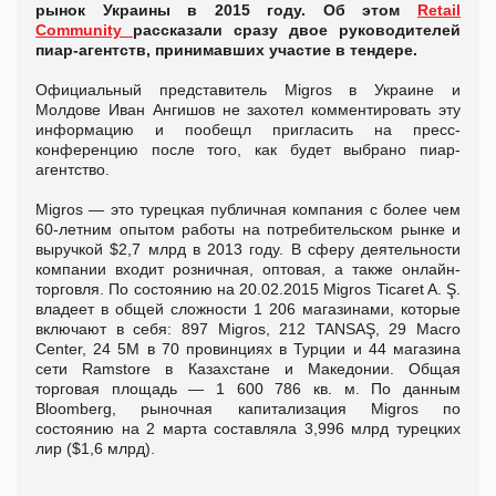
рынок Украины в 2015 году. Об этом
Retail
Community
рассказали сразу двое руководителей
пиар-агентств, принимавших участие в тендере.
Официальный представитель Migros в Украине и
Молдове Иван Ангишов не захотел комментировать эту
информацию и пообещл пригласить на пресс-
конференцию после того, как будет выбрано пиар-
агентство.
Migros — это турецкая публичная компания с более чем
60-летним опытом работы на потребительском рынке и
выручкой $2,7 млрд в 2013 году. В сферу деятельности
компании входит розничная, оптовая, а также онлайн-
торговля. По состоянию на 20.02.2015 Migros Ticaret A. Ş.
владеет в общей сложности 1 206 магазинами, которые
включают в себя: 897 Migros, 212 TANSAŞ, 29 Macro
Center, 24 5M в 70 провинциях в Турции и 44 магазина
сети Ramstore в Казахстане и Македонии. Общая
торговая площадь — 1 600 786 кв. м. По данным
Bloomberg, рыночная капитализация Migros по
состоянию на 2 марта составляла 3,996 млрд турецких
лир ($1,6 млрд).