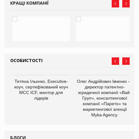
КРАЩІ КОМПАНІЇ
ОСОБИСТОСТІ
,
Тетяна Ільєнко, Executive-
Олег Андрійович Івченко —
ОВ
коуч, сертифікований коуч
директор патентно-
МСС ICF, ментор для
юридичної компанії «Вайз
лідерів
Груп», консалтингової
компанії «Парето» та
маркетингової агенції
Myka Agency.
БЛОГИ