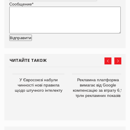
Сообщение
*
ЧИТАЙТЕ ТАКОЖ
У Євросоюзі набули
Рекламна платформа
го
чинності нові правила
вимагає від Google
щодо штучного інтелекту
компенсацію за втрату 6,9
трлн рекламних показів