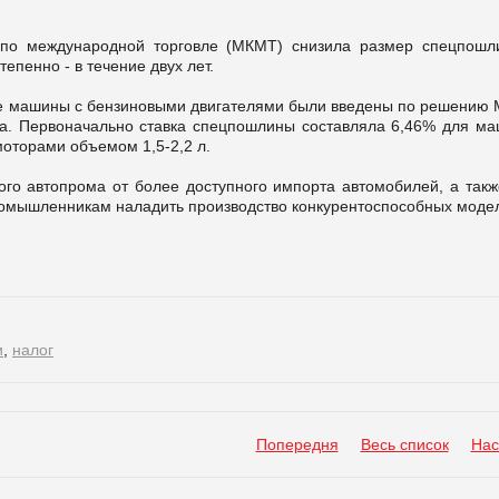
по международной торговле (МКМТ) снизила размер спецпошл
епенно - в течение двух лет.
е машины с бензиновыми двигателями были введены по решению
ода. Первоначально ставка спецпошлины составляла 6,46% для ма
 моторами объемом 1,5-2,2 л.
го автопрома от более доступного импорта автомобилей, а такж
ромышленникам наладить производство конкурентоспособных моде
и
,
налог
Попередня
Весь список
Нас