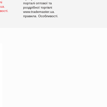
порталі оптової та
роздрібної торгівлі
www.trademaster.ua.
правила. Особливості.
Рекомендації