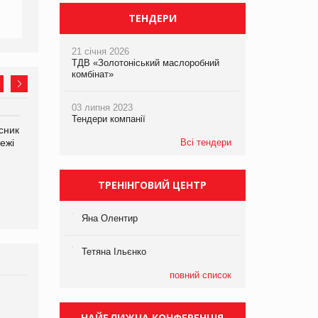
ТЕНДЕРИ
21 січня 2026
ТДВ «Золотоніський маслоробний
комбінат»
03 липня 2023
Тендери компанії
сник
Олексій Логачов-Михайлов
Яна Сараніна, директор
ежі
Файно маркет Директор
Всі тендери
компанії «УкраМарин»
департаменту з
виробництва
ТРЕНІНГОВИЙ ЦЕНТР
Яна Олентир
Тетяна Ільєнко
повний список
Брагина Людмила
Просування компанії на
НАЙБЛИЖЧА КОНФЕРЕНЦІЯ