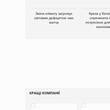
ує виробника
Зміна клімату загрожує
Криза у Кита
добавок Thorne
світовим дефіцитом чаю
спричинити 
матча
потрясіння для 
економі
КРАЩІ КОМПАНІЇ