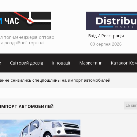
Вхід
Реєстрація
л топ-менеджерів оптової
та роздрібної торгівлі
09 серпня 2026
к
Світовий досвід
Інновації
Маркетинг
Каталог Ком
раине снизились спецпошлины на импорт автомобилей
16 кві
 ИМПОРТ АВТОМОБИЛЕЙ