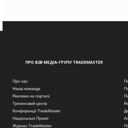
ПРО В2В МЕДІА-ГРУПУ TRADEMASTER
Про нас
П
Наша команда
П
Реклама на порталі
По
Тренінговий центр
Re
Конференції TradeMaster
Д
Національні Премії
А
Журнал TradeMaster
П