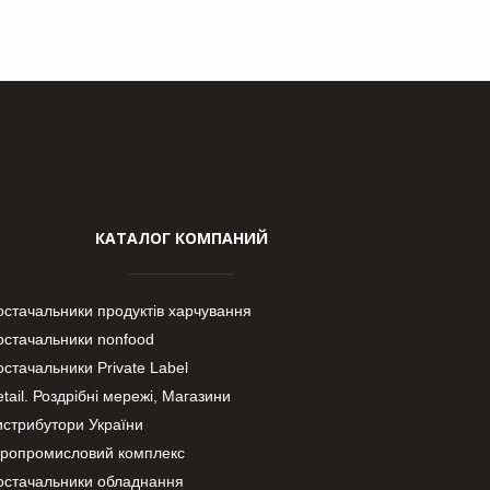
КАТАЛОГ КОМПАНИЙ
остачальники продуктів харчування
остачальники nonfood
стачальники Private Label
tail. Роздрібні мережі, Магазини
истрибутори України
гропромисловий комплекс
остачальники обладнання