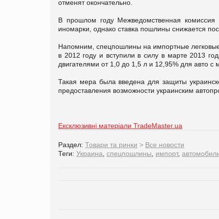
отменят окончательно.
В прошлом году Межведомственная комиссия 
иномарки, однако ставка пошлины снижается пост
Напомним, спецпошлины на импортные легковы
в 2012 году и вступили в силу в марте 2013 г
двигателями от 1,0 до 1,5 л и 12,95% для авто с
Такая мера была введена для защиты украинско
предоставления возможности украинским автоп
Ексклюзивні матеріали TradeMaster.ua
Раздел:
Товари та ринки
>
Все новости
Теги:
Украина
,
спецпошлины
,
импорт
,
автомобил