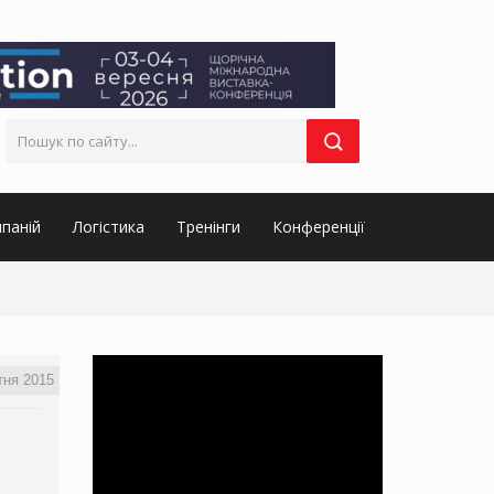
паній
Логістика
Тренінги
Конференції
тня 2015