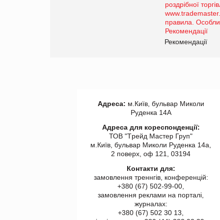
порталі оптової та
роздрібної торгівлі
www.trademaster.ua.
правила. Особливості.
ії
Рекомендації
Адреса:
м.Київ, бульвар Миколи
Руденка 14А
Адреса для кореспонденції:
ТОВ "Tрейд Мастер Груп"
м.Київ, бульвар Миколи Руденка 14а,
2 поверх, оф 121, 03194
Контакти для:
замовлення треннгів, конференцій:
+380 (67) 502-99-00,
замовлення реклами на порталі,
журналах:
+380 (67) 502 30 13,