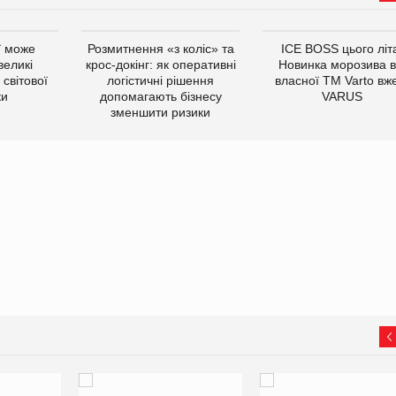
ї може
Розмитнення «з коліс» та
ICE BOSS цього літ
великі
крос-докінг: як оперативні
Новинка морозива в
світової
логістичні рішення
власної ТМ Varto вж
ки
допомагають бізнесу
VARUS
зменшити ризики