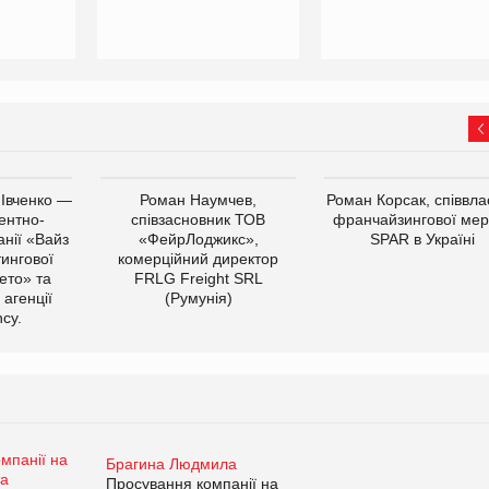
 Івченко —
Роман Наумчев,
Роман Корсак, співвла
ентно-
співзасновник ТОВ
франчайзингової мер
нії «Вайз
«ФейрЛоджикс»,
SPAR в Україні
тингової
комерційний директор
ето» та
FRLG Freight SRL
 агенції
(Румунія)
cy.
Брагина Людмила
Просування компанії на