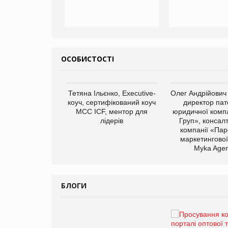
ОСОБИСТОСТІ
арас Ігорович,
Тетяна Ільєнко, Executive-
Олег Андрійович
иробництва ТОВ
коуч, сертифікований коуч
директор пат
Герчак"
МСС ICF, ментор для
юридичної компа
лідерів
Груп», консал
компанії «Пар
маркетингової
Myka Agen
БЛОГИ
Брагина Людмила
Просування компанії на