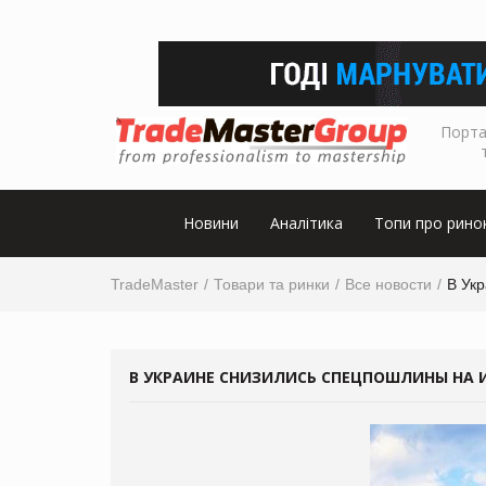
Порта
Новини
Аналітика
Топи про рино
TradeMaster
Товари та ринки
Все новости
В Ук
В УКРАИНЕ СНИЗИЛИСЬ СПЕЦПОШЛИНЫ НА