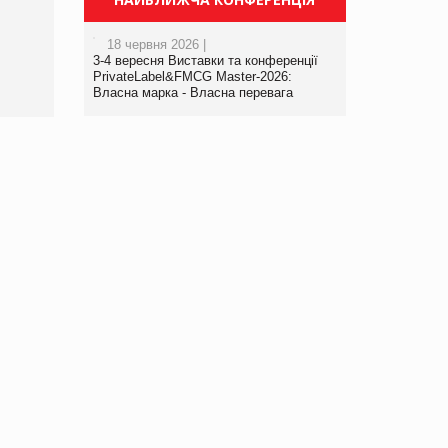
порталі оптової та
роздрібної торгівлі
18 червня 2026 |
www.trademaster.ua.
3-4 вересня Виставки та конференції
правила. Особливості.
PrivateLabel&FMCG Master-2026:
Власна марка - Власна перевага