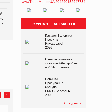
а!
EVA.UA запустила
Kraft Heinz скоротила
ід
кампанію «Хто б знав» про
збиток у першому півріччі
е у
асортимент, якого покупці
ЖУРНАЛ TRADEMASTER
не очікують побачити на
платформі
Каталог Головних
Проєктів
PrivateLabel –
2026
Сучасні рішення в
Логістиці&Дистрибуції
– 2026. Травень
Новинки.
Просування
брендів
FMCG.Березень
2026
Всі журнали