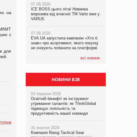
07.08.2026
07.08.2026
ICE BOSS цього літа! Новинка
ICE BOSS цього літа! Новинка
ин на
07.08.2026
морозива від власної ТМ Varto вже у
морозива від власної ТМ Varto вже у
Франція заборонила рекламні дзвінки
VARUS
VARUS
без згоди клієнтів
 МКМТ
07.08.2026
07.08.2026
шин с
EVA.UA запустила кампанію «Хто б
EVA.UA запустила кампанію «Хто б
знав» про асортимент, якого покупці
знав» про асортимент, якого покупці
не очікують побачити на платформі
не очікують побачити на платформі
е для
лей.
всі новини
НОВИНИ B2B
03 березня 2026
Освітній бенефіт як інструмент
утримання талантів: як ThinkGlobal
підвищує лояльність та
продуктивність вашої команди
тупна
31 жовтня 2024
Компанія Rarog Tactical Gear