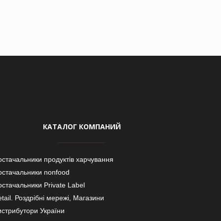
КАТАЛОГ КОМПАНИЙ
остачальники продуктів харчування
остачальники nonfood
стачальники Private Label
tail. Роздрібні мережі, Магазини
истрибутори України