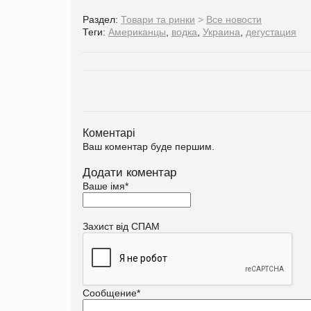
Раздел:
Товари та ринки
>
Все новости
Теги:
Американцы
,
водка
,
Украина
,
дегустация
Коментарі
Ваш коментар буде першим.
Додати коментар
Ваше імя
*
Захист від СПАМ
Сообщение
*