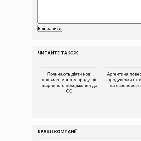
ЧИТАЙТЕ ТАКОЖ
упермаркетів
Починають діяти нові
Аргентина повер
упує мережу
правила імпорту продукції
продуктами пта
нів формату
тваринного походження до
на європейськ
ce store КОЛО:
ЄС
ана компанія
ватиме 374
газини
КРАЩІ КОМПАНІЇ