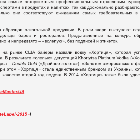
итается самым авторитетным профессиональным отраслевым турни
пертами в продуктах и напитках, так как досконально разбираютс
колько они соответствуют ожиданиям самых требовательных в
 образцов алкогольной продукции. В роли жюри выступают ве
ладельцы баров и ресторанов. Представленные на конкурс об
о и непредвзято – «вслепую», без подписей и этикеток.
в на рынке США байеры назвали водку «Хортиця», которая ус
. В результате «слепых» дегустаций Khortytsa Platinum Vodka («Х
урса –
Double Gold
(«Двойное золото»). «Золото» американского ф
. При этом «Хортиця» стала единственным брендом из Украины, ко
качество второй год подряд. В 2014 «Хортиця» также была удос
deMaster.UA
teLabel-2015»
!