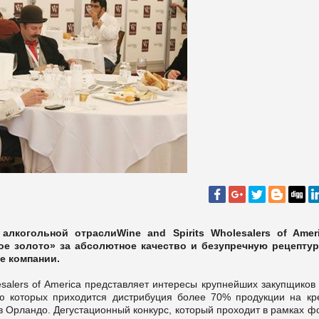
когольной отраслиWine and Spirits Wholesalers of Amer
е золото» за абсолютное качество и безупречную рецептур
е компании.
esalers of America представляет интересы крупнейших закупщиков
лю которых приходится дистрибуция более 70% продукции на кр
 в Орландо. Дегустационный конкурс, который проходит в рамках 