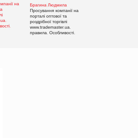
Брагина Людмила
Просування компанії на
порталі оптової та
роздрібної торгівлі
www.trademaster.ua.
правила. Особливості.
Рекомендації