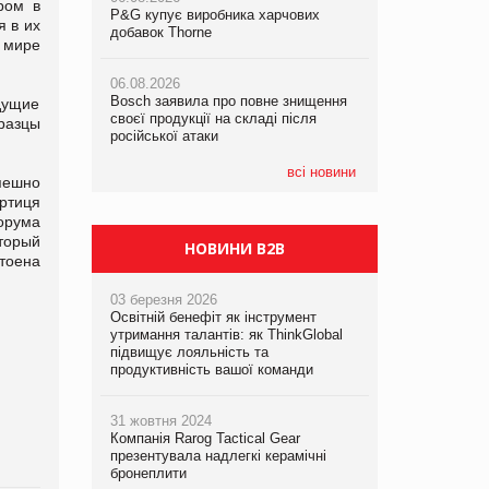
ром в
P&G купує виробника харчових
P&G купує виробника харчових
P&G купує виробника харчових
я в их
добавок Thorne
добавок Thorne
добавок Thorne
 мире
06.08.2026
06.08.2026
06.08.2026
Bosch заявила про повне знищення
Bosch заявила про повне знищення
Bosch заявила про повне знищення
дущие
своєї продукції на складі після
своєї продукції на складі після
своєї продукції на складі після
разцы
російської атаки
російської атаки
російської атаки
всі новини
пешно
ортиця
орума
торый
НОВИНИ B2B
тоена
03 березня 2026
Освітній бенефіт як інструмент
утримання талантів: як ThinkGlobal
підвищує лояльність та
продуктивність вашої команди
31 жовтня 2024
Компанія Rarog Tactical Gear
презентувала надлегкі керамічні
бронеплити