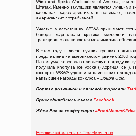
Wine and Spirits Wholesalers of America, сч
Штатах. Именно закупщики являются лучшими экс
качествах, характеристиках и понимают, нас
американских потребителей.
Участие в дегустациях WSWA принимают сотни
байеры, журналисты, критики, миксологи, в
традиционно оцениваются максимально объективн
В этом году в числе лучших крепких напитко
представлена на американском рынке с 2009 года
Платинум») завоевала наивысшую награду конк
получила Khortytsa Ice Vodka («Хортиця Ice»)
эксперты WSWA удостоили наивысших наград за 
наивысшей награды конкурса –
Double Gold.
Портал розничной и оптовой торговли
Tra
Присоединяйтесь к нам в
Facebook
Ждем Вас на конференции
«FoodMaster&Priva
Ексклюзивні матеріали TradeMaster.ua