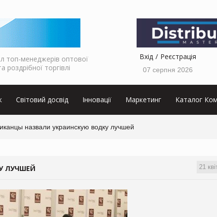
Вхід
Реєстрація
л топ-менеджерів оптової
та роздрібної торгівлі
07 серпня 2026
к
Світовий досвід
Інновації
Маркетинг
Каталог Ком
иканцы назвали украинскую водку лучшей
21 кві
У ЛУЧШЕЙ