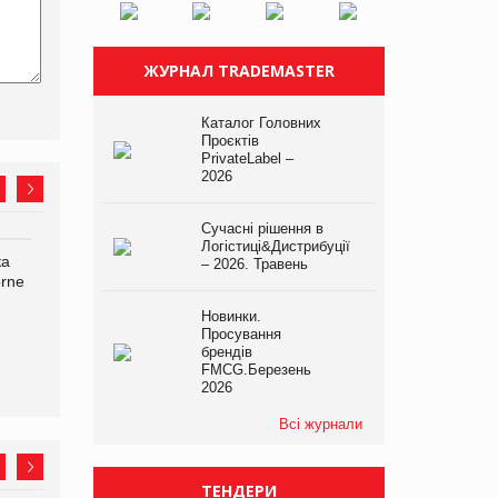
ЖУРНАЛ TRADEMASTER
Каталог Головних
Проєктів
PrivateLabel –
2026
Сучасні рішення в
Логістиці&Дистрибуції
ка
Bosch заявила про повне
Смачна новинка для
– 2026. Травень
orne
знищення своєї продукції
хвостатих: у VARUS
на складі після російської
з’явилися паучі Varto Paw
Новинки.
атаки
expert від власної ТМ
Просування
Varto!
брендів
FMCG.Березень
2026
Всі журнали
ТЕНДЕРИ