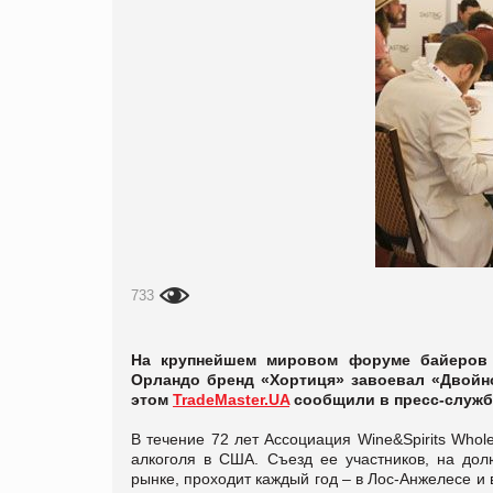
733
На крупнейшем мировом форуме байеров ал
Орландо бренд «Хортиця» завоевал «Двойно
этом
TradeMaster.UA
сообщили в пресс-служб
В течение 72 лет Ассоциация Wine&Spirits Whol
алкоголя в США. Съезд ее участников, на до
рынке, проходит каждый год – в Лос-Анжелесе и