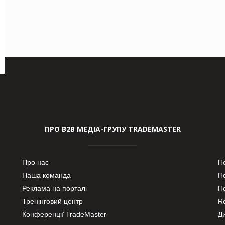
ПРО В2В МЕДІА-ГРУПУ TRADEMASTER
Про нас
П
Наша команда
П
Реклама на порталі
По
Тренінговий центр
Re
Конференції TradeMaster
Д