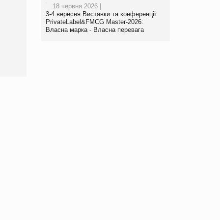
18 червня 2026 |
Брагина Людмила
3-4 вересня Виставки та конференції
Просування компанії на
PrivateLabel&FMCG Master-2026:
порталі оптової та
Власна марка - Власна перевага
роздрібної торгівлі
www.trademaster.ua.
правила. Особливості.