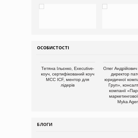
ОСОБИСТОСТІ
арас Ігорович,
Тетяна Ільєнко, Executive-
Олег Андрійович
иробництва ТОВ
коуч, сертифікований коуч
директор пат
Герчак"
МСС ICF, ментор для
юридичної компа
лідерів
Груп», консал
компанії «Пар
маркетингової
Myka Agen
БЛОГИ