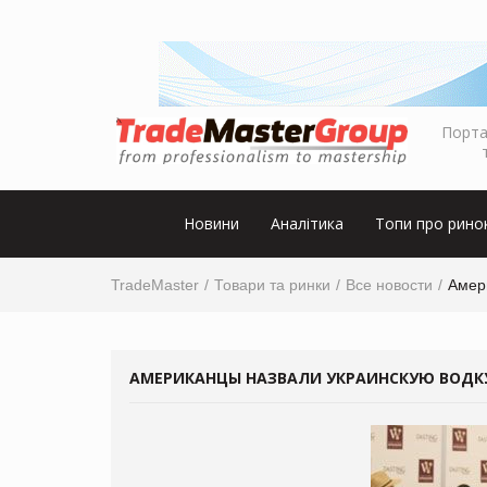
Порта
Новини
Аналітика
Топи про рино
TradeMaster
Товари та ринки
Все новости
Амер
АМЕРИКАНЦЫ НАЗВАЛИ УКРАИНСКУЮ ВОДК