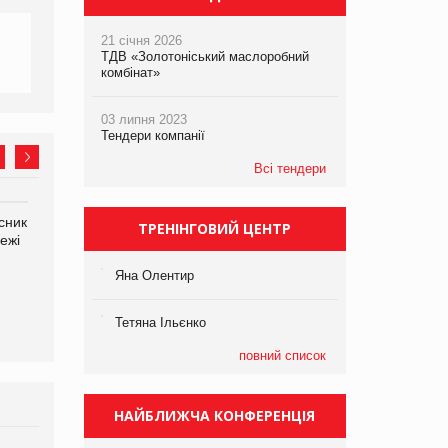
21 січня 2026
ТДВ «Золотоніський маслоробний
комбінат»
03 липня 2023
Тендери компанії
Всі тендери
сник
Олексій Логачов-Михайлов
Яна Сараніна, директор
ТРЕНІНГОВИЙ ЦЕНТР
ежі
Файно маркет Директор
компанії «УкраМарин»
департаменту з
виробництва
Яна Олентир
Тетяна Ільєнко
повний список
НАЙБЛИЖЧА КОНФЕРЕНЦІЯ