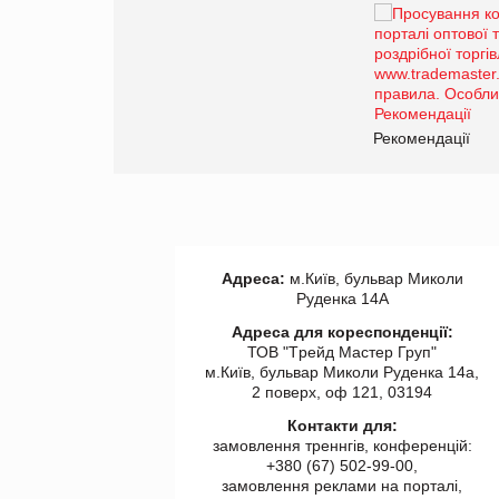
Брагина Людмила
Просування компанії на
порталі оптової та
роздрібної торгівлі
www.trademaster.ua.
правила. Особливості.
ії
Рекомендації
Адреса:
м.Київ, бульвар Миколи
Руденка 14А
Адреса для кореспонденції:
ТОВ "Tрейд Мастер Груп"
м.Київ, бульвар Миколи Руденка 14а,
2 поверх, оф 121, 03194
Контакти для:
замовлення треннгів, конференцій:
+380 (67) 502-99-00,
замовлення реклами на порталі,