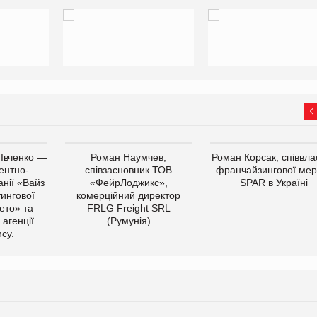
 Івченко —
Роман Наумчев,
Роман Корсак, співвла
ентно-
співзасновник ТОВ
франчайзингової мер
нії «Вайз
«ФейрЛоджикс»,
SPAR в Україні
тингової
комерційний директор
ето» та
FRLG Freight SRL
 агенції
(Румунія)
cy.