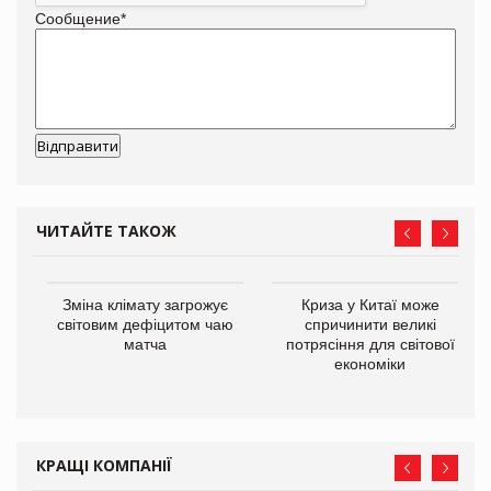
Сообщение
*
ЧИТАЙТЕ ТАКОЖ
Зміна клімату загрожує
Криза у Китаї може
ne
світовим дефіцитом чаю
спричинити великі
матча
потрясіння для світової
економіки
КРАЩІ КОМПАНІЇ