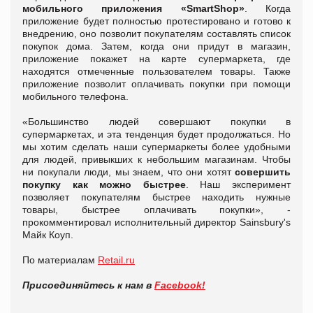
мобильного приложения «
SmartShop
»
. Когда
приложение будет полностью протестировано и готово к
внедрению, оно позволит покупателям составлять список
покупок дома. Затем, когда они придут в магазин,
приложение покажет на карте супермаркета, где
находятся отмеченные пользователем товары. Также
приложение позволит оплачивать покупки при помощи
мобильного телефона.
«Большинство людей совершают покупки в
супермаркетах, и эта тенденция будет продолжаться. Но
мы хотим сделать наши супермаркеты более удобными
для людей, привыкших к небольшим магазинам. Чтобы
ни покупали люди, мы знаем, что они хотят
совершить
покупку как можно быстрее
. Наш эксперимент
позволяет покупателям быстрее находить нужные
товары, быстрее оплачивать покупки», -
прокомментировал исполнительный директор Sainsbury's
Майк Коуп.
По материалам
Retail.ru
Присоединяйтесь к нам в
Facebook!