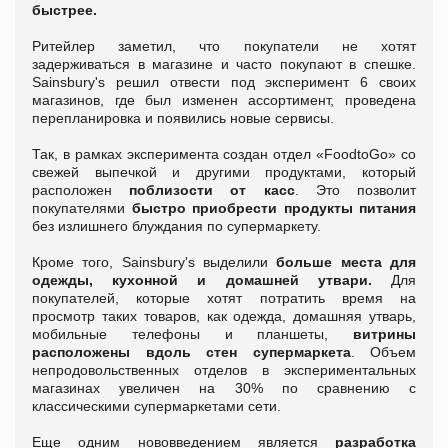
быстрее.
Ритейлер заметил, что покупатели не хотят
задерживаться в магазине и часто покупают в спешке.
Sainsbury's решил отвести под эксперимент 6 своих
магазинов, где был изменен ассортимент, проведена
перепланировка и появились новые сервисы.
Так, в рамках эксперимента создан отдел «FoodtoGo» со
свежей выпечкой и другими продуктами, который
расположен
поблизости от касс
. Это позволит
покупателями
быстро приобрести продукты питания
без излишнего блуждания по супермаркету.
Кроме того, Sainsbury's выделили
больше места для
одежды, кухонной и домашней утвари.
Для
покупателей, которые хотят потратить время на
просмотр таких товаров, как одежда, домашняя утварь,
мобильные телефоны и планшеты,
витрины
расположены вдоль стен супермаркета
. Объем
непродовольственных отделов в экспериментальных
магазинах увеличен на 30% по сравнению с
классическими супермаркетами сети.
Еще одним нововведением является
разработка