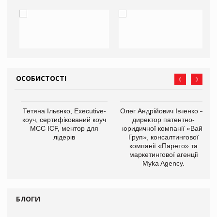
ОСОБИСТОСТІ
,
Тетяна Ільєнко, Executive-
Олег Андрійович Івченко —
ОВ
коуч, сертифікований коуч
директор патентно-
МСС ICF, ментор для
юридичної компанії «Вайз
лідерів
Груп», консалтингової
компанії «Парето» та
маркетингової агенції
Myka Agency.
БЛОГИ