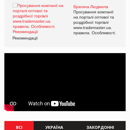
Брагина Людмила
ї
Просування компанії
а
на порталі оптової та
роздрібної торгівлі
www.trademaster.ua.
і.
правила. Особливості.
Рекомендації
Ре
ВСІ
УКРАЇНА
ЗАКОРДОННІ