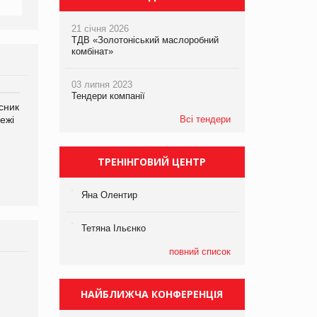
21 січня 2026
ТДВ «Золотоніський маслоробний
комбінат»
03 липня 2023
Тендери компанії
сник
Олексій Логачов-Михайлов
Яна Сараніна, директор
ежі
Файно маркет Директор
Всі тендери
компанії «УкраМарин»
департаменту з
виробництва
ТРЕНІНГОВИЙ ЦЕНТР
Яна Олентир
Тетяна Ільєнко
повний список
НАЙБЛИЖЧА КОНФЕРЕНЦІЯ