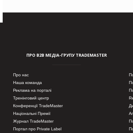
ПРО В2В МЕДІА-ГРУПУ TRADEMASTER
Про нас
П
Наша команда
П
Реклама на порталі
По
Тренінговий центр
Re
Конференції TradeMaster
Д
Національні Премії
А
Журнал TradeMaster
П
Портал про Private Label
П