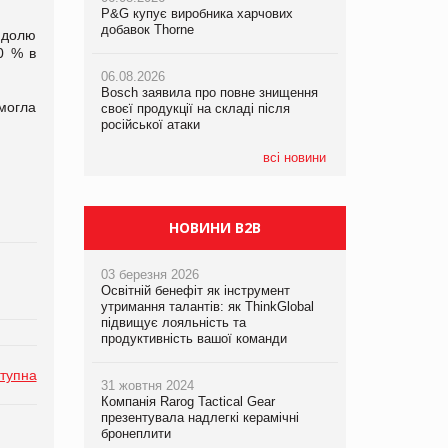
P&G купує виробника харчових
P&G купує виробника харчових
P&G купує виробника харчових
добавок Thorne
добавок Thorne
добавок Thorne
ю долю
0 % в
06.08.2026
06.08.2026
06.08.2026
Bosch заявила про повне знищення
Bosch заявила про повне знищення
Bosch заявила про повне знищення
смогла
своєї продукції на складі після
своєї продукції на складі після
своєї продукції на складі після
російської атаки
російської атаки
російської атаки
всі новини
НОВИНИ B2B
03 березня 2026
Освітній бенефіт як інструмент
утримання талантів: як ThinkGlobal
підвищує лояльність та
продуктивність вашої команди
тупна
31 жовтня 2024
Компанія Rarog Tactical Gear
презентувала надлегкі керамічні
бронеплити