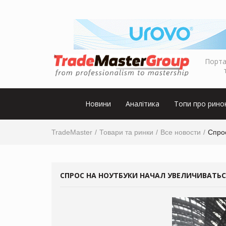
Порта
Новини
Аналітика
Топи про рино
TradeMaster
Товари та ринки
Все новости
Спрос
СПРОС НА НОУТБУКИ НАЧАЛ УВЕЛИЧИВАТЬС