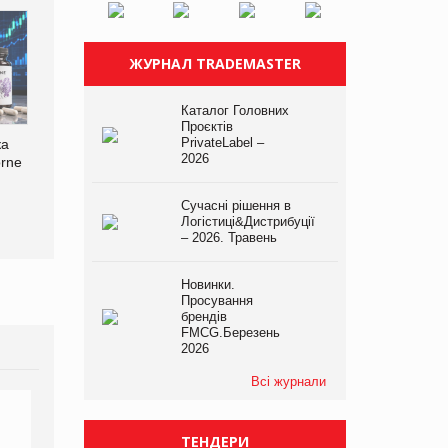
ЖУРНАЛ TRADEMASTER
Каталог Головних
Смачна новинка для
Проєктів
хвостатих: у VARUS
PrivateLabel –
ка
Bosch заявила про повне
2026
з’явилися паучі Varto Paw
orne
знищення своєї продукції
expert від власної ТМ
на складі після російської
Varto!
атаки
Сучасні рішення в
Логістиці&Дистрибуції
– 2026. Травень
Новинки.
Просування
брендів
FMCG.Березень
2026
Всі журнали
ТЕНДЕРИ