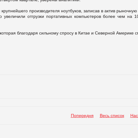
 крупнейшего производителя ноутбуков, записав в актив рыночну
o увеличили отгрузки портативных компьютеров более чем на 1
), которая благодаря сильному спросу в Китае и Северной Америке 
Попередня
Весь список
Нас