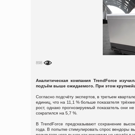
898
Аналитическая компания TrendForce изучи
подъём выше ожидаемого. При этом крупней
Согласно подсчёту экспертов, в третьем квартал
единиц, что на 11,1 % больше показателя трёхм
рост, однако прогнозируемый показатель они не
сократился на 5,7 %.
В TrendForce предсказывают сохранение высок
года. В попытке стимулировать спрос вендоры в
результате чего рынок как минимум не упадёт в 