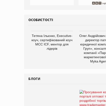
ОСОБИСТОСТІ
Тетяна Ільєнко, Executive-
Олег Андрійович
коуч, сертифікований коуч
директор пат
МСС ICF, ментор для
юридичної компа
лідерів
Груп», консал
компанії «Пар
маркетингової
Myka Agen
БЛОГИ