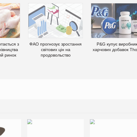
тається з
ФАО прогнозує зростання
P&G купує виробни
хівництва
світових цін на
харчових добавок Th
ий ринок
продовольство