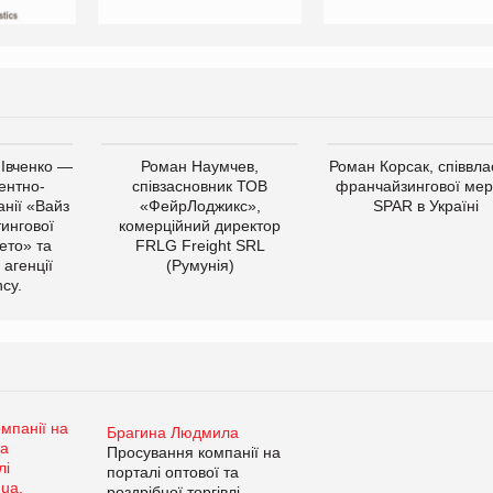
 Івченко —
Роман Наумчев,
Роман Корсак, співвла
ентно-
співзасновник ТОВ
франчайзингової мер
нії «Вайз
«ФейрЛоджикс»,
SPAR в Україні
тингової
комерційний директор
ето» та
FRLG Freight SRL
 агенції
(Румунія)
cy.
Брагина Людмила
Просування компанії на
порталі оптової та
роздрібної торгівлі