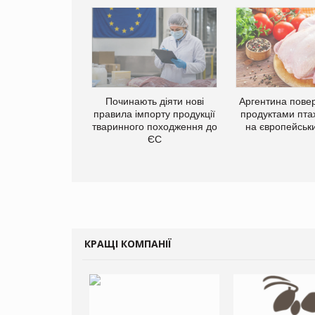
упермаркетів
упує мережу
Починають діяти нові
Аргентина повер
нів формату
правила імпорту продукції
продуктами пта
ce store КОЛО:
тваринного походження до
на європейськ
ана компанія
ЄС
ватиме 374
газини
КРАЩІ КОМПАНІЇ