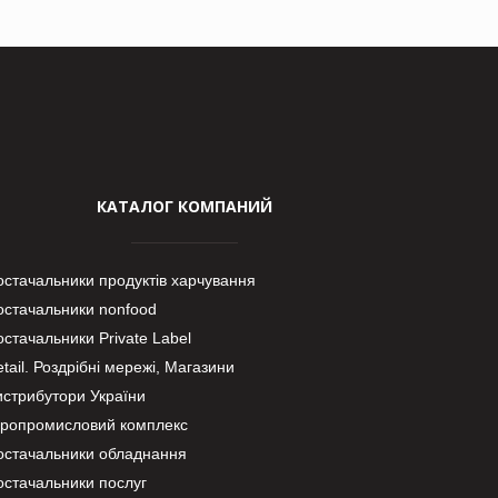
КАТАЛОГ КОМПАНИЙ
остачальники продуктів харчування
остачальники nonfood
стачальники Private Label
tail. Роздрібні мережі, Магазини
истрибутори України
гропромисловий комплекс
остачальники обладнання
остачальники послуг