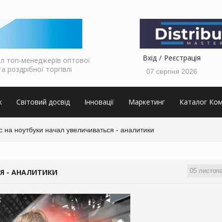
Вхід
Реєстрація
л топ-менеджерів оптової
та роздрібної торгівлі
07 серпня 2026
к
Світовий досвід
Інновації
Маркетинг
Каталог Ком
 на ноутбуки начал увеличиваться - аналитики
05 листоп
Я - АНАЛИТИКИ