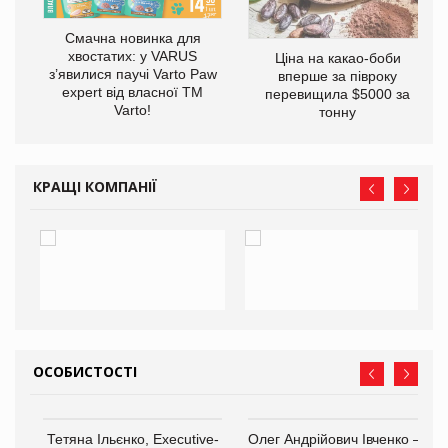
Смачна новинка для
хвостатих: у VARUS
Ціна на какао-боби
у
з’явилися паучі Varto Paw
вперше за півроку
expert від власної ТМ
перевищила $5000 за
Varto!
тонну
КРАЩІ КОМПАНІЇ
ОСОБИСТОСТІ
,
Тетяна Ільєнко, Executive-
Олег Андрійович Івченко —