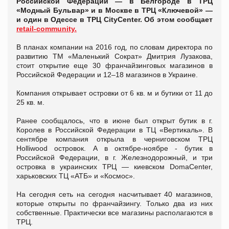
Российской Федерации — в Белгороде в ТРЦ
«Модный Бульвар» и в Москве в ТРЦ «Ключевой» —
и один в Одессе в ТРЦ СityCenter. Об этом сообщает
retail-community.
В планах компании на 2016 год, по словам директора по
развитию ТМ «Маленький Сократ» Дмитрия Лузакова,
стоит открытие еще 30 франчайзинговых магазинов в
Российской Федерации и 12–18 магазинов в Украине.
Компания открывает островки от 6 кв. м и бутики от 11 до
25 кв. м.
Ранее сообщалось, что в июне был открыт бутик в г.
Королев в Российской Федерации в ТЦ «Вертикаль». В
сентябре компания открыла в черниговском ТРЦ
Ноlliwood островок. А в октябре-ноябре - бутик в
Российской Федерации, в г. Железнодорожный, и три
островка в украинских ТРЦ — киевском DomaCenter,
харьковских ТЦ «АТБ» и «Космос».
На сегодня сеть на сегодня насчитывает 40 магазинов,
которые открыты по франчайзингу. Только два из них
собственные. Практически все магазины располагаются в
ТРЦ.