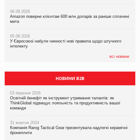
06.08.2026
06.08.2026
05.08.2026
Amazon поверне клієнтам 600 млн доларів за раніше сплачені
Amazon поверне клієнтам 600 млн доларів за раніше сплачені
У Євросоюзі набули чинності нові правила щодо штучного
мита
мита
інтелекту
05.08.2026
05.08.2026
05.08.2026
У Євросоюзі набули чинності нові правила щодо штучного
У Євросоюзі набули чинності нові правила щодо штучного
Рекламна платформа вимагає від Google компенсацію за
інтелекту
інтелекту
втрату 6,9 трлн рекламних показів
всі новини
НОВИНИ B2B
03 березня 2026
Освітній бенефіт як інструмент утримання талантів: як
ThinkGlobal підвищує лояльність та продуктивність вашої
команди
31 жовтня 2024
Компанія Rarog Tactical Gear презентувала надлегкі керамічні
бронеплити