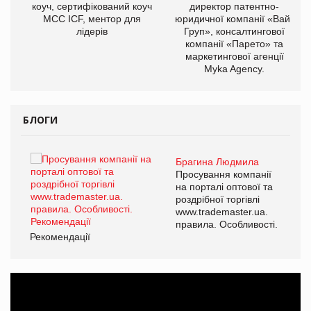
ОВ
коуч, сертифікований коуч
директор патентно-
МСС ICF, ментор для
юридичної компанії «Вайз
лідерів
Груп», консалтингової
компанії «Парето» та
маркетингової агенції
Myka Agency.
БЛОГИ
Брагина Людмила
ї
Просування компанії
а
на порталі оптової та
роздрібної торгівлі
www.trademaster.ua.
і.
правила. Особливості.
Рекомендації
Ре