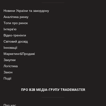
Новини України та закордону
Аналітика ринку
Топи про ринок
Інтерв’ю
Відео-тренінги
Світовий досвід
Інновації
Маркетинг&Продажі
Закупки
Логістика
Закон
Події
ПРО В2В МЕДІА-ГРУПУ TRADEMASTER
Про нас