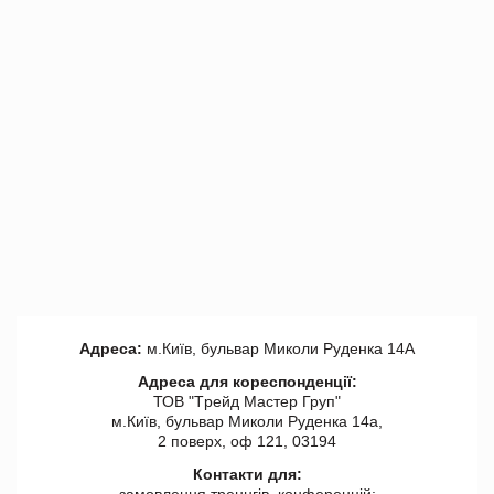
Адреса:
м.Київ, бульвар Миколи Руденка 14А
Адреса для кореспонденції:
ТОВ "Tрейд Мастер Груп"
м.Київ, бульвар Миколи Руденка 14а,
2 поверх, оф 121, 03194
Контакти для:
замовлення треннгів, конференцій: