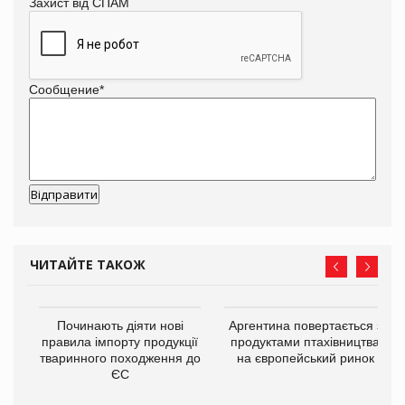
Захист від СПАМ
Сообщение
*
ЧИТАЙТЕ ТАКОЖ
в
Починають діяти нові
Аргентина повертається з
правила імпорту продукції
продуктами птахівництва
тваринного походження до
на європейський ринок
О:
ЄС