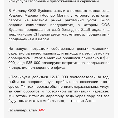
или услуги сторонними приложениями и сервисами.
В Мексику GOS Systems вышли с помощью компаньона
Родриго Марина (Rodrigo Marin), у которого есть опыт
работы на местном рынке рекламных услуг. Было
создано совместное предприятие, в котором GOS
Systems предоставляет свой бекэнд по SaaS-модели, а
мексиканское СП занимается маркетингом, продажами и
продвижением в целом.
На запуск потратили собственные деньги компании,
отдельно за инвестициями для выхода на этот рынок не
обращались. Старт в Мексике обошелся примерно в $20
000, еще $35 000 планируют потратить на продвижение
и открытие полноценного офиса.
«Планируем добиться 12-15 000 пользователей за год,
выйти на операционную прибыль по окончании этого
срока. Финтех-проекты обычно низкомаржинальны, живут
за счет оборотов и постоянной оптимизации издержек.
Мы готовы к такому марафону, ведь через пару лет все
будут оплачивать с мобильных», — говорит Антон.
По материалам
AIN