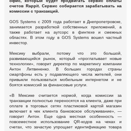
офис, который будет продвигать сервис оплаты
счетов Rappit. Сервис собирается зарабатывать на
комиссии с транзакций.
GOS Systems с 2009 года работает в Днепропетровске,
занимается разработкой собственных приложений, а
также работает на аутсорс в финтехе и смежных
областях. В этом году в GOS Systems вошел частный
инвестор.
Мексику выбрали, потому что это большой,
развивающийся рынок, который «проглатывает новые
технологии», говорит директор по маркетингу компании
Антон Литвиненко. В больших городах страны
смартфоны есть у подавляющего числа жителей, они
привыкли пользоваться мобильным интернетом и не
боятся комиссий за финансовые услуги.
«В Мексике считается нормой, когда комиссии за
транзакции полностью переносятся на клиента, даже при
оплате в торговых сетях пластиковой картой магазин
включает в чек клиента банковское обслуживание», —
говорит Антон. Еще одна местная особенность —
повсеместное использование QR-кодов на чеках и
счетах, что зачастую упрощает идентификацию товара