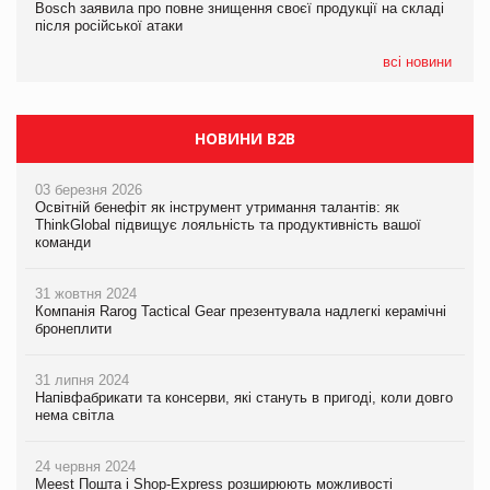
Bosch заявила про повне знищення своєї продукції на складі
Bosch заявила про повне знищення своєї продукції на складі
Bosch заявила про повне знищення своєї продукції на складі
після російської атаки
після російської атаки
після російської атаки
всі новини
НОВИНИ B2B
03 березня 2026
Освітній бенефіт як інструмент утримання талантів: як
ThinkGlobal підвищує лояльність та продуктивність вашої
команди
31 жовтня 2024
Компанія Rarog Tactical Gear презентувала надлегкі керамічні
бронеплити
31 липня 2024
Напівфабрикати та консерви, які стануть в пригоді, коли довго
нема світла
24 червня 2024
Meest Пошта і Shop-Express розширюють можливості