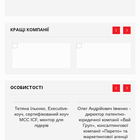
КРАЩІ КОМПАНІЇ
ОСОБИСТОСТІ
,
Тетяна Ільєнко, Executive-
Олег Андрійович Івченко —
ОВ
коуч, сертифікований коуч
директор патентно-
МСС ICF, ментор для
юридичної компанії «Вайз
лідерів
Груп», консалтингової
компанії «Парето» та
маркетингової агенції