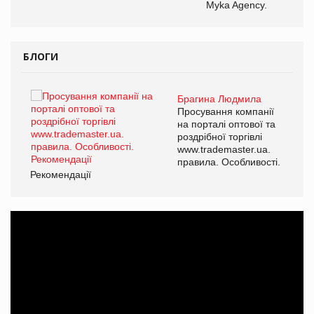
Myka Agency.
БЛОГИ
Брагина Людмила
ї
Просування компанії
а
на порталі оптової та
роздрібної торгівлі
www.trademaster.ua.
і.
правила. Особливості.
Рекомендації
Ре