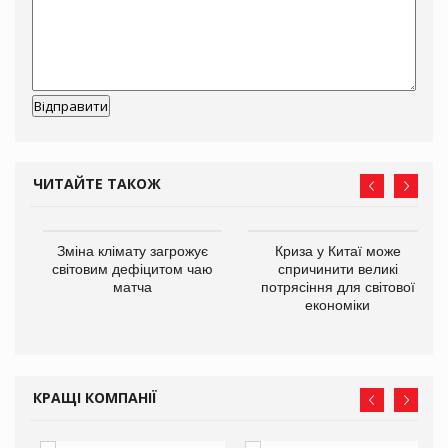
ЧИТАЙТЕ ТАКОЖ
Зміна клімату загрожує
Криза у Китаї може
ne
світовим дефіцитом чаю
спричинити великі
матча
потрясіння для світової
економіки
КРАЩІ КОМПАНІЇ