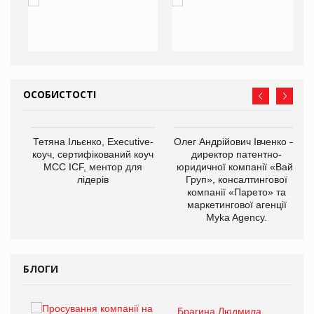
ОСОБИСТОСТІ
,
Тетяна Ільєнко, Executive-
Олег Андрійович Івченко —
ОВ
коуч, сертифікований коуч
директор патентно-
МСС ICF, ментор для
юридичної компанії «Вайз
лідерів
Груп», консалтингової
компанії «Парето» та
маркетингової агенції
Myka Agency.
БЛОГИ
Брагина Людмила