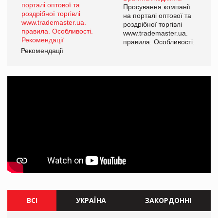
ї
Просування компанії
а
на порталі оптової та
роздрібної торгівлі
www.trademaster.ua.
і.
правила. Особливості.
Рекомендації
Ре
ВСІ
УКРАЇНА
ЗАКОРДОННІ