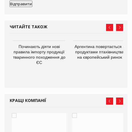
ЧИТАЙТЕ ТАКОЖ
в
Починають діяти нові
Аргентина повертається з
правила імпорту продукції
продуктами птахівництва
тваринного походження до
на європейський ринок
О:
ЄС
КРАЩІ КОМПАНІЇ