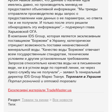
имелись давно, но производитель минвод не
предоставлял объективной информации. "Мы трижды
отправляли производителю воды запрос о
предоставлении нам данных о ее параметрах, но ответа
так и не получили. И только после этого решили
обнародовать эту информацию",– подчеркнул глава
Харьковской ОГА.
В компании IDS Group, которая является эксклюзивным
поставщиком "Боржоми" в Украину, категорически
отрицают возможность поставки некачественной
минеральной воды. "Качество воды 'Боржоми' отвечает
всем государственным стандартам, техническим
условиям и другим установленным требованиям.
Запросов относительно качества воды ни в письменном
виде, ни в в устном виде по горячей линии, ни через
пресс-службу мы не получали",– заявил Ъ генеральный
директор IDS Group Марко Ткачук.
Торговля в Украине
Портал розничной и оптовой торговли
Ексклюзивні матеріали TradeMaster.ua
Раздел:
Товари та ринки
>
Все новости
Теги: