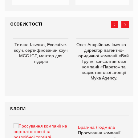
ОСОБИСТОСТІ
,
Тетяна Ільєнко, Executive-
Олег Андрійович Івченко —
ОВ
коуч, сертифікований коуч
директор патентно-
МСС ICF, ментор для
юридичної компанії «Вайз
лідерів
Груп», консалтингової
компанії «Парето» та
маркетингової агенції
Myka Agency.
БЛОГИ
Брагина Людмила
ї
Просування компанії