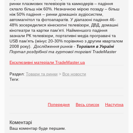
ринки плазмових телевізорів та камкодерів – падіння
склало більш ніж 60%. Незначною мірою позаду – більш
ніж 50% падіння – ринки домашніх аудіосистем,
автомагнітол та фотоапаратів. У діапазоні падіння 46-
48% зосередилися кінескопні телевізори, ДВД, домашні
кінотеатри та картки пам’яті. Найменшого падіння
зазнали РК телевізори, портативні медіа програвачі та
USB пам’ять (мінус 20-30% порівняно з другим кварталом
2008 року).
Дослідження ринків -
Торгівля в Україні
Портал роздрібної та гуртової торгівлі TradeMaster
Ексклюзивні матеріали TradeMaster.ua
Раздел:
Товари та ринки
>
Все новости
Теги:
Попередня
Весь список
Наступна
Коментарі
Ваш коментар буде першим.