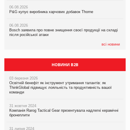
06.08.2026
06.08.2026
06.08.2026
P&G купує виробника харчових добавок Thorne
P&G купує виробника харчових добавок Thorne
P&G купує виробника харчових добавок Thorne
06.08.2026
06.08.2026
06.08.2026
Bosch заявила про повне знищення своєї продукції на складі
Bosch заявила про повне знищення своєї продукції на складі
Bosch заявила про повне знищення своєї продукції на складі
після російської атаки
після російської атаки
після російської атаки
всі новини
НОВИНИ B2B
03 березня 2026
Освітній бенефіт як інструмент утримання талантів: як
ThinkGlobal підвищує лояльність та продуктивність вашої
команди
31 жовтня 2024
Компанія Rarog Tactical Gear презентувала надлегкі керамічні
бронеплити
31 липня 2024