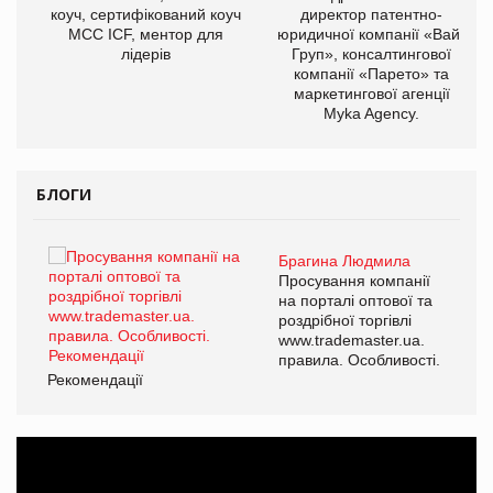
ОВ
коуч, сертифікований коуч
директор патентно-
МСС ICF, ментор для
юридичної компанії «Вайз
лідерів
Груп», консалтингової
компанії «Парето» та
маркетингової агенції
Myka Agency.
БЛОГИ
Брагина Людмила
ї
Просування компанії
а
на порталі оптової та
роздрібної торгівлі
www.trademaster.ua.
і.
правила. Особливості.
Рекомендації
Ре