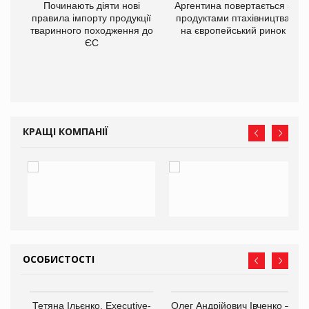
в
Починають діяти нові
Аргентина повертається з
правила імпорту продукції
продуктами птахівництва
тваринного походження до
на європейський ринок
О:
ЄС
КРАЩІ КОМПАНІЇ
ОСОБИСТОСТІ
,
Тетяна Ільєнко, Executive-
Олег Андрійович Івченко —