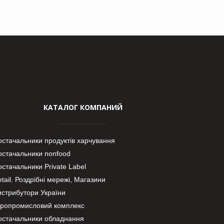
КАТАЛОГ КОМПАНИЙ
остачальники продуктів харчування
остачальники nonfood
стачальники Private Label
tail. Роздрібні мережі, Магазини
истрибутори України
гропромисловий комплекс
остачальники обладнання