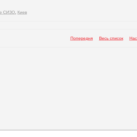
ое СИЗО
,
Киев
Попередня
Весь список
Нас