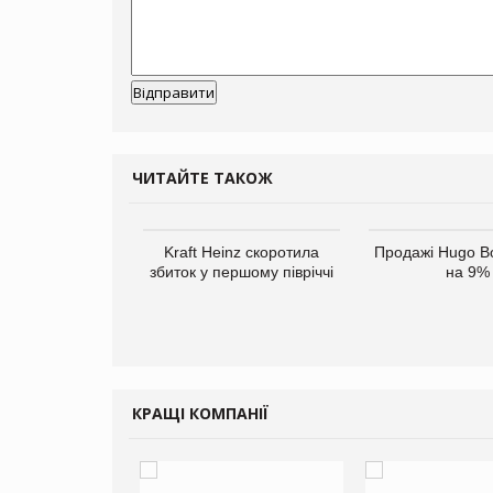
ЧИТАЙТЕ ТАКОЖ
верне клієнтам
Kraft Heinz скоротила
Продажі Hugo B
ларів за раніше
збиток у першому півріччі
на 9%
чені мита
КРАЩІ КОМПАНІЇ