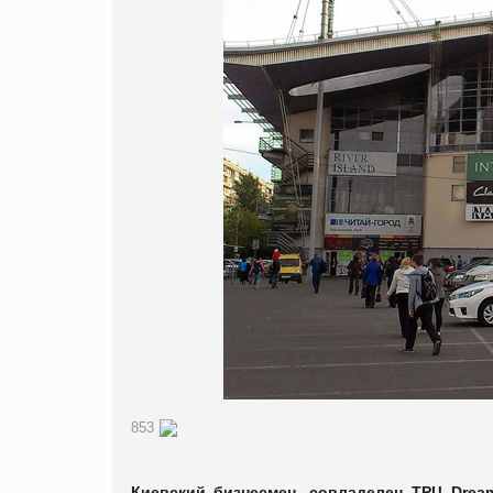
853
Киевский бизнесмен, совладелец ТРЦ Drea