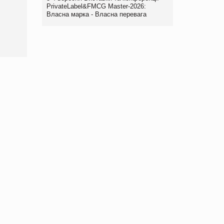
порталі оптової та
PrivateLabel&FMCG Master-2026:
роздрібної торгівлі
Власна марка - Власна перевага
www.trademaster.ua.
правила. Особливості.