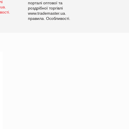
порталі оптової та
роздрібної торгівлі
www.trademaster.ua.
правила. Особливості.
Рекомендації