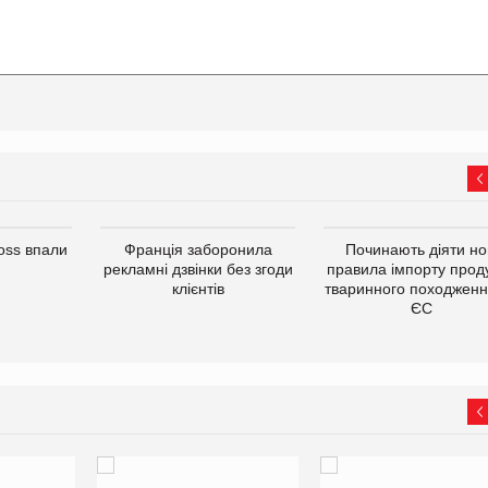
oss впали
Франція заборонила
Починають діяти но
рекламні дзвінки без згоди
правила імпорту проду
клієнтів
тваринного походженн
ЄС