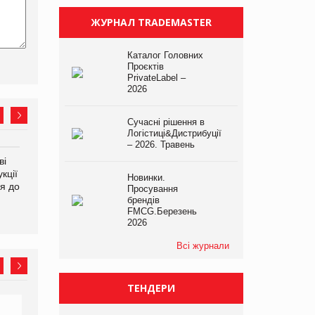
ЖУРНАЛ TRADEMASTER
Каталог Головних
Проєктів
PrivateLabel –
2026
Сучасні рішення в
Логістиці&Дистрибуції
– 2026. Травень
ві
Аргентина повертається з
ФАО прогнозує зростання
кції
продуктами птахівництва
світових цін на
Новинки.
я до
на європейський ринок
продовольство
Просування
брендів
FMCG.Березень
2026
Всі журнали
ТЕНДЕРИ