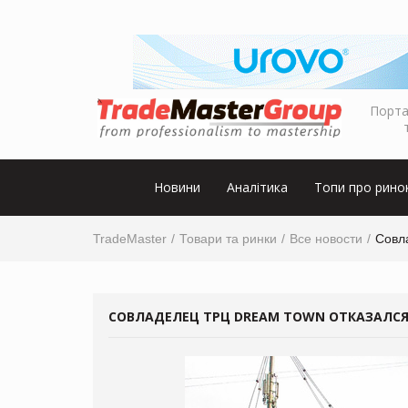
Порта
Новини
Аналітика
Топи про рино
TradeMaster
Товари та ринки
Все новости
Совл
СОВЛАДЕЛЕЦ ТРЦ DREAM TOWN ОТКАЗАЛСЯ