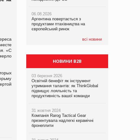
06.08.2026
06.08.2026
06.08.2026
Аргентина повертається з
Аргентина повертається з
Аргентина повертається з
продуктами птахівництва на
продуктами птахівництва на
продуктами птахівництва на
європейський ринок
європейський ринок
європейський ринок
тереса
всі новини
месте
я. «С
мерло
НОВИНИ B2B
оторых
03 березня 2026
юрьму
Освітній бенефіт як інструмент
ертой
утримання талантів: як ThinkGlobal
підвищує лояльність та
продуктивність вашої команди
31 жовтня 2024
Компанія Rarog Tactical Gear
презентувала надлегкі керамічні
бронеплити