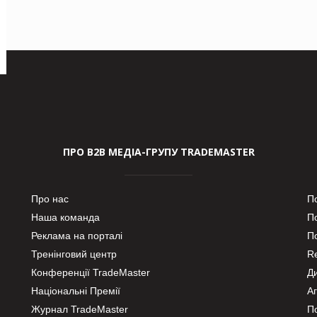
ПРО В2В МЕДІА-ГРУПУ TRADEMASTER
Про нас
П
Наша команда
П
Реклама на порталі
По
Тренінговий центр
Re
Конференції TradeMaster
Д
Національні Премії
А
Журнал TradeMaster
П