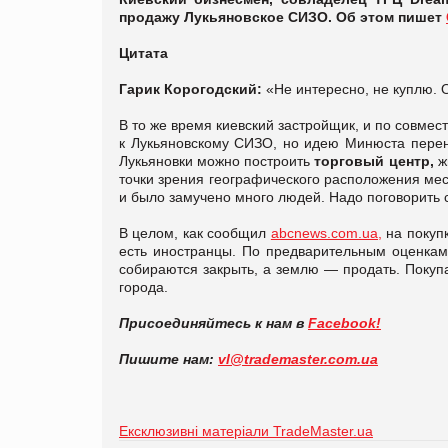
продажу Лукьяновское СИЗО. Об этом пишет
Цитата
Гарик Корогодский:
«Не интересно, не куплю. 
В то же время киевский застройщик, и по совмес
к Лукьяновскому СИЗО, но идею Минюста перене
Лукьяновки можно построить
торговый центр,
ж
точки зрения географического расположения ме
и было замучено много людей. Надо поговорить 
В целом, как сообщил
abcnews.com.ua,
на покупк
есть иностранцы. По предварительным оценкам,
собираются закрыть, а землю — продать. Покуп
города.
Присоединяйтесь к нам в
Facebook!
Пишите нам:
vl@trademaster.com.ua
Ексклюзивні матеріали TradeMaster.ua