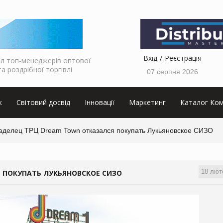
Вхід
Реєстрація
л топ-менеджерів оптової
та роздрібної торгівлі
07 серпня 2026
к
Світовий досвід
Інновації
Маркетинг
Каталог Ком
аделец ТРЦ Dream Town отказался покупать Лукьяновское СИЗО
18 лют
 ПОКУПАТЬ ЛУКЬЯНОВСКОЕ СИЗО