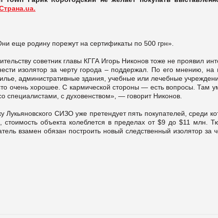
Страна.ua.
Они еще родину порежут на сертификаты по 500 грн».
тительству советник главы КГГА Игорь Никонов тоже не проявил ин
сти изолятор за черту города – поддержал. По его мнению, на 
илье, административные здания, учебные или лечебные учреждени
сто очень хорошее. С кармической стороны — есть вопросы. Там у
со специалистами, с духовенством», — говорит Никонов.
у Лукьяновского СИЗО уже претендует пять покупателей, среди к
 стоимость объекта колеблется в пределах от $9 до $11 млн. Т
атель взамен обязан построить новый следственный изолятор за ч