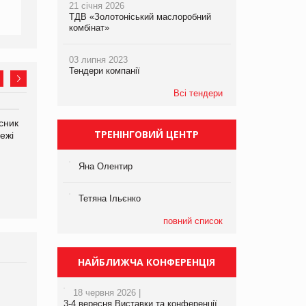
21 січня 2026
ТДВ «Золотоніський маслоробний
комбінат»
03 липня 2023
Тендери компанії
Всі тендери
сник
Олексій Логачов-Михайлов
Яна Сараніна, директор
ТРЕНІНГОВИЙ ЦЕНТР
ежі
Файно маркет Директор
компанії «УкраМарин»
департаменту з
виробництва
Яна Олентир
Тетяна Ільєнко
повний список
НАЙБЛИЖЧА КОНФЕРЕНЦІЯ
Брагина Людмила
18 червня 2026 |
Просування компанії на
3-4 вересня Виставки та конференції