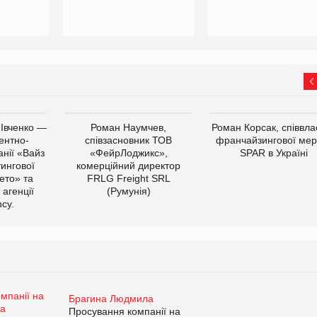
 Івченко —
Роман Наумчев,
Роман Корсак, співвла
ентно-
співзасновник ТОВ
франчайзингової мер
нії «Вайз
«ФейрЛоджикс»,
SPAR в Україні
тингової
комерційний директор
ето» та
FRLG Freight SRL
 агенції
(Румунія)
cy.
Брагина Людмила
Просування компанії на