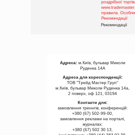
порталі оптової та
роздрібної торгівлі
www.trademaster.ua.
правила. Особливості.
ії
Рекомендації
Адреса:
м.Київ, бульвар Миколи
Руденка 14А
Адреса для кореспонденції:
ТОВ "Tрейд Мастер Груп"
м.Київ, бульвар Миколи Руденка 14а,
2 поверх, оф 121, 03194
Контакти для:
замовлення треннгів, конференцій:
+380 (67) 502-99-00,
замовлення реклами на порталі,
журналах:
+380 (67) 502 30 13,
інші питання: +380 (44) 383 92 39,