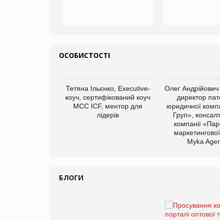
ОСОБИСТОСТІ
арас Ігорович,
Тетяна Ільєнко, Executive-
Олег Андрійович
иробництва ТОВ
коуч, сертифікований коуч
директор пат
Герчак"
МСС ICF, ментор для
юридичної компа
лідерів
Груп», консал
компанії «Пар
маркетингової
Myka Agen
БЛОГИ
Брагина Людмила
Просування компанії на