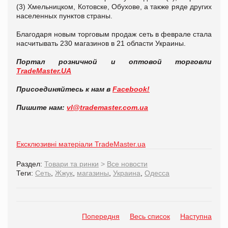
(3) Хмельницком, Котовске, Обухове, а также ряде других
населенных пунктов страны.
Благодаря новым торговым продаж сеть в феврале стала
насчитывать 230 магазинов в 21 области Украины.
Портал розничной и оптовой торговли
TradeMaster.UA
Присоединяйтесь к нам в
Facebook!
Пишите нам:
vl@trademaster.com.ua
Ексклюзивні матеріали TradeMaster.ua
Раздел:
Товари та ринки
>
Все новости
Теги:
Сеть
,
Жжук
,
магазины
,
Украина
,
Одесса
Попередня
Весь список
Наступна