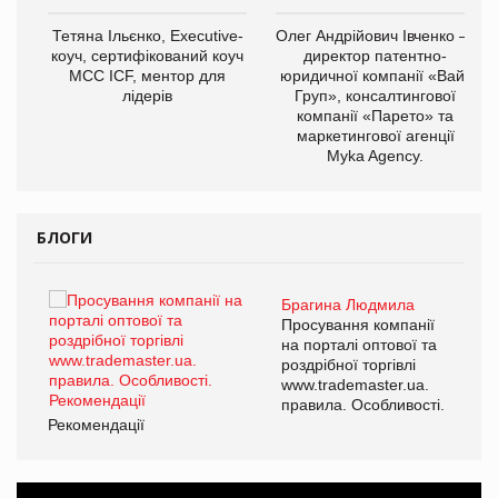
,
Тетяна Ільєнко, Executive-
Олег Андрійович Івченко —
ОВ
коуч, сертифікований коуч
директор патентно-
МСС ICF, ментор для
юридичної компанії «Вайз
лідерів
Груп», консалтингової
компанії «Парето» та
маркетингової агенції
Myka Agency.
БЛОГИ
Брагина Людмила
Просування компанії
на порталі оптової та
роздрібної торгівлі
www.trademaster.ua.
правила. Особливості.
Рекомендації
Ре