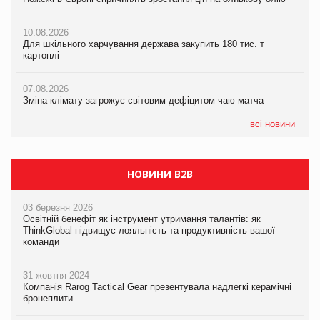
07.08.2026
10.08.2026
10.08.2026
Криза у Китаї може спричинити великі потрясіння для світової
Для шкільного харчування держава закупить 180 тис. т
Для шкільного харчування держава закупить 180 тис. т
економіки
картоплі
картоплі
07.08.2026
07.08.2026
07.08.2026
Kraft Heinz скоротила збиток у першому півріччі
Зміна клімату загрожує світовим дефіцитом чаю матча
Зміна клімату загрожує світовим дефіцитом чаю матча
всі новини
НОВИНИ B2B
03 березня 2026
Освітній бенефіт як інструмент утримання талантів: як
ThinkGlobal підвищує лояльність та продуктивність вашої
команди
31 жовтня 2024
Компанія Rarog Tactical Gear презентувала надлегкі керамічні
бронеплити