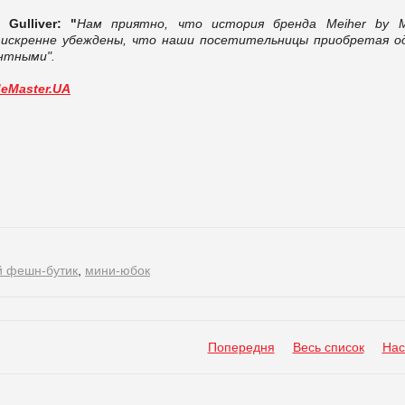
РЦ
Gulliver
: "
Нам приятно, что история бренда
Meiher by M
 искренне убеждены, что наши посетительницы приобретая о
нтными".
deMaster.UA
й фешн-бутик
,
мини-юбок
Попередня
Весь список
Нас