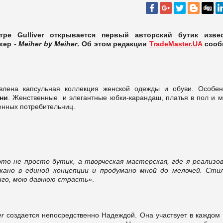
тре Gulliver открывается первый авторский бутик изве
хер -
Meiher by Meiher
. Об этом редакции
TradeMaster.UA
сооб
влена капсульная коллекция женской одежды и обуви. Особен
ни
. Женственные и элегантные юбки-карандаш, платья в пол и м
енных потребительниц.
это не просто бутик, а творческая мастерская, где я реализо
ано в единой концепции и продумано мной до мелочей. Сти
нго, мою давнюю страсть»
.
er
создается непосредственно Надеждой. Она участвует в каждом 