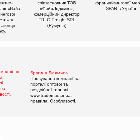
ентно-
співзасновник ТОВ
франчайзингової мер
нії «Вайз
«ФейрЛоджикс»,
SPAR в Україні
тингової
комерційний директор
ето» та
FRLG Freight SRL
 агенції
(Румунія)
cy.
Брагина Людмила
Просування компанії на
порталі оптової та
роздрібної торгівлі
www.trademaster.ua.
правила. Особливості.
Рекомендації