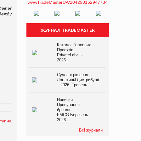
eiher
дежду
ЖУРНАЛ TRADEMASTER
Каталог Головних
Проєктів
PrivateLabel –
2026
Сучасні рішення в
Логістиці&Дистрибуції
– 2026. Травень
Новинки.
Просування
брендів
FMCG.Березень
2026
тупна
Всі журнали