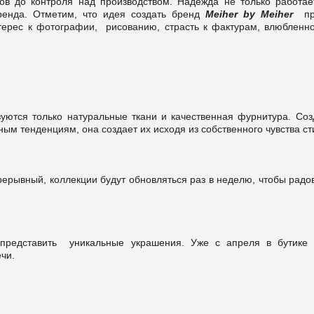
ров до контроля над производством. Надежда не только работае
ренда. Отметим, что идея создать бренд
Meiher by Meiher
пр
терес к фотографии, рисованию, страсть к фактурам, влюбленно
уются только натуральные ткани и качественная фурнитура. Соз
ым тенденциям, она создает их исходя из собственного чувства ст
ерывный, коллекции будут обновляться раз в неделю, чтобы радо
едставить уникальные украшения. Уже с апреля в бутике 
чи.