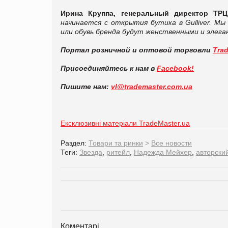
Ирина Круппа, генеральный директор Т
начинается с открытия бутика в
Gulliver
. Мы
или обувь бренда будут женственными и элега
Портал розничной и оптовой торговли
Tra
Присоединяйтесь к нам в
Facebook!
Пишите нам:
vl@trademaster.com.ua
Ексклюзивні матеріали TradeMaster.ua
Раздел:
Товари та ринки
>
Все новости
Теги:
Звезда
,
ритейл
,
Надежда Мейхер
,
авторски
Коментарі