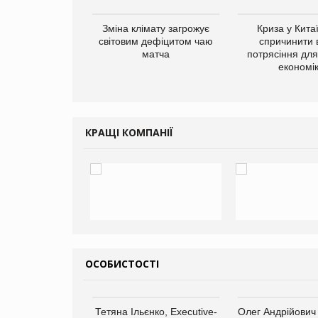
ує виробника
Зміна клімату загрожує
Криза у Кита
добавок Thorne
світовим дефіцитом чаю
спричинити 
матча
потрясіння для 
економі
КРАЩІ КОМПАНІЇ
ОСОБИСТОСТІ
арас Ігорович,
Тетяна Ільєнко, Executive-
Олег Андрійович