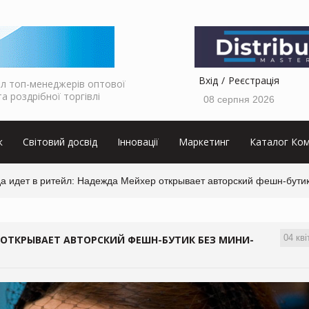
Вхід
Реєстрація
л топ-менеджерів оптової
та роздрібної торгівлі
08 серпня 2026
к
Світовий досвід
Інновації
Маркетинг
Каталог Ком
да идет в ритейл: Надежда Мейхер открывает авторский фешн-бути
04 кві
 ОТКРЫВАЕТ АВТОРСКИЙ ФЕШН-БУТИК БЕЗ МИНИ-