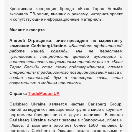
Креативная концепция бренда «Квас Тарас Белый»
включала ТВ-ролик, внешнюю рекламу, интернет-проект
и сопутствующие информационные материалы.
Мнение эксперта
Андрей Отрощенко, вице-президент по маркетингу
компании
Carlsberg
Ukraine
:
«Благодаря эффективной
работе нашей команды, мы не перестаем
чувствовать потребности целевой аудитории и
соответствовать современным трендам рынка. «Квас
Тарас Белый» стал тому подтверждением, сломав
стереотипы традиционного позиционирования кваса и
создав настоящий бум в категории кваса, став
современным и модным напитком».
Справка
TradeMaster.UA
Carlsberg Ukraine является частью Carlsberg Group,
одной из ведущих пивоваренных групп в мире с крупным
портфелем брендов пива и других напитков. В состав
Carlsberg Ukraine
входят заводы в г.Запорожье, г.Киев и
г.Львов. В компании работает более 1500 человек. В
портфель Carlsberg в Украине входят алкогольные и