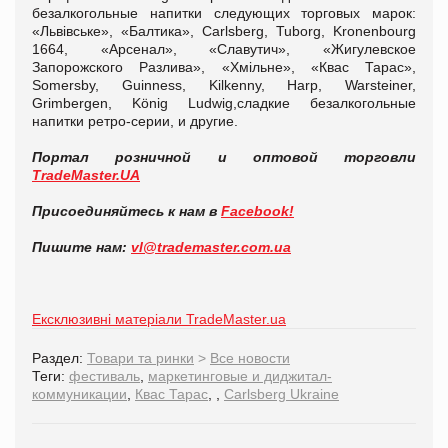
безалкогольные напитки следующих торговых марок:
«Львівське», «Балтика», Carlsberg, Tuborg, Kronenbourg
1664, «Арсенал», «Славутич», «Жигулевское
Запорожского Разлива», «Хмільне», «Квас Тарас»,
Somersby, Guinness, Kilkenny, Harp, Warsteiner,
Grimbergen, König Ludwig,сладкие безалкогольные
напитки ретро-серии, и другие.
Портал розничной и оптовой торговли
TradeMaster.UA
Присоединяйтесь к нам в
Facebook!
Пишите нам:
vl
@
trademaster
.
com
.
ua
Ексклюзивні матеріали TradeMaster.ua
Раздел:
Товари та ринки
>
Все новости
Теги:
фестиваль
,
маркетинговые и диджитал-
коммуникации
,
Квас Тарас
,
,
Carlsberg Ukraine