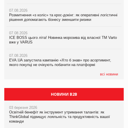
07.08.2026
07.08.2026
07.08.2026
Розмитнення «з коліс» та крос-докінг: як оперативні логістичні
Розмитнення «з коліс» та крос-докінг: як оперативні логістичні
Kraft Heinz скоротила збиток у першому півріччі
рішення допомагають бізнесу зменшити ризики
рішення допомагають бізнесу зменшити ризики
07.08.2026
07.08.2026
07.08.2026
Продажі Hugo Boss впали на 9%
ICE BOSS цього літа! Новинка морозива від власної ТМ Varto
ICE BOSS цього літа! Новинка морозива від власної ТМ Varto
вже у VARUS
вже у VARUS
07.08.2026
Франція заборонила рекламні дзвінки без згоди клієнтів
07.08.2026
07.08.2026
EVA.UA запустила кампанію «Хто б знав» про асортимент,
EVA.UA запустила кампанію «Хто б знав» про асортимент,
якого покупці не очікують побачити на платформі
якого покупці не очікують побачити на платформі
всі новини
НОВИНИ B2B
03 березня 2026
Освітній бенефіт як інструмент утримання талантів: як
ThinkGlobal підвищує лояльність та продуктивність вашої
команди