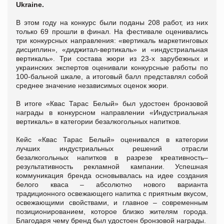
Ukraine.
В этом году на конкурс были поданы 208 работ, из них
только 69 прошли в финал. На фестивале оценивались
три конкурсных направления: «вертикаль маркетинговых
дисциплин», «диджитал-вертикаль» и «индустриальная
вертикаль». Три состава жюри из 23-х зарубежных и
украинских экспертов оценивали конкурсные работы по
100-бальной шкале, а итоговый балл представлял собой
среднее значение независимых оценок жюри.
В итоге «Квас Тарас Белый» был удостоен бронзовой
награды в конкурсном направлении «Индустриальная
вертикаль» в категории безалкогольных напитков.
Кейс «Квас Тарас Белый» оценивался в категории
лучших индустриальных решений отрасли
безалкогольных напитков в разрезе креативность–
результативность рекламной кампании. Успешная
коммуникация бренда основывалась на идее создания
белого кваса – абсолютно нового варианта
традиционного освежающего напитка с приятным вкусом,
освежающими свойствами, и главное – современным
позиционированием, которое близко жителям города.
Благодаря чему бренд был удостоен бронзовой награды.