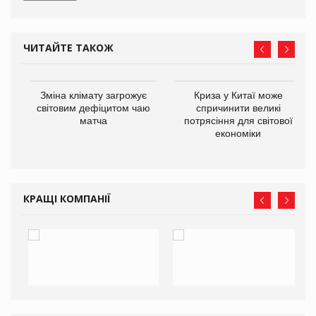
ЧИТАЙТЕ ТАКОЖ
Зміна клімату загрожує
Криза у Китаї може
ne
світовим дефіцитом чаю
спричинити великі
матча
потрясіння для світової
економіки
КРАЩІ КОМПАНІЇ