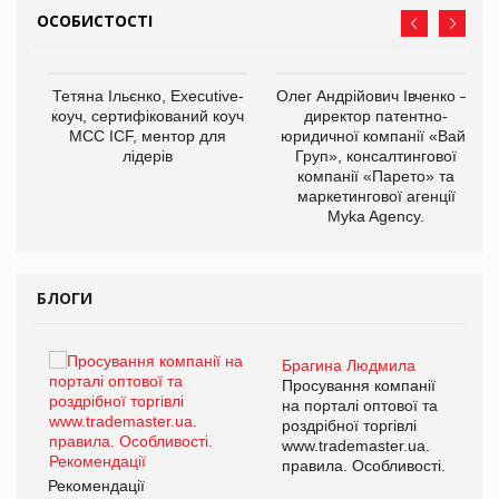
ОСОБИСТОСТІ
,
Тетяна Ільєнко, Executive-
Олег Андрійович Івченко —
ОВ
коуч, сертифікований коуч
директор патентно-
МСС ICF, ментор для
юридичної компанії «Вайз
лідерів
Груп», консалтингової
компанії «Парето» та
маркетингової агенції
Myka Agency.
БЛОГИ
Брагина Людмила
ї
Просування компанії
а
на порталі оптової та
роздрібної торгівлі
www.trademaster.ua.
і.
правила. Особливості.
Рекомендації
Ре