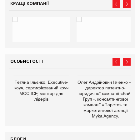
КРАЩІ КОМПАНІЇ
ОСОБИСТОСТІ
,
Тетяна Ільєнко, Executive-
Олег Андрійович Івченко —
ОВ
коуч, сертифікований коуч
директор патентно-
МСС ICF, ментор для
юридичної компанії «Вайз
лідерів
Груп», консалтингової
компанії «Парето» та
маркетингової агенції
Myka Agency.
БЛОГИ