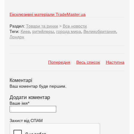
Ексклюзивні матеріали TradeMaster.ua
Раздел:
Товари та ринки
>
Все новости
Теги:
Киев
,
ритейлеры
,
города мира
,
Великобритания
,
Лондон
Попередня
Весь список
Наступна
Коментарі
Ваш коментар буде першим.
Додати коментар
Ваше імя
*
Захист від СПАМ