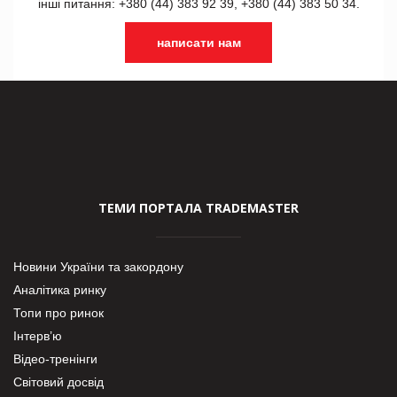
інші питання: +380 (44) 383 92 39, +380 (44) 383 50 34.
написати нам
ТЕМИ ПОРТАЛА TRADEMASTER
Новини України та закордону
Аналітика ринку
Топи про ринок
Інтерв’ю
Відео-тренінги
Світовий досвід