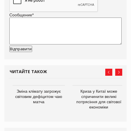
Сообщение
*
ЧИТАЙТЕ ТАКОЖ
Зміна клімату загрожує
Криза у Китаї може
ne
світовим дефіцитом чаю
спричинити великі
матча
потрясіння для світової
економіки