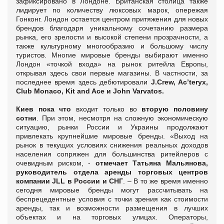
зафиксировано в Лондоне. Британская столица также
лидирует по количеству люксовых марок, опережая
Гонконг. Лондон остается центром притяжения для новых
брендов благодаря уникальному сочетанию размера
рынка, его зрелости и высокой степени прозрачности, а
также культурному многообразию и большому числу
туристов. Многие мировые бренды выбирают именно
Лондон «точкой входа» на рынок ритейла Европы,
открывая здесь свои первые магазины. В частности, за
последнее время здесь дебютировали
J.Crew, Ac’teryx,
Club Monaco, Kit and Ace и John Varvatos.
Киев пока что
входит только во
вторую половину
сотни
. При этом, несмотря на сложную экономическую
ситуацию, рынки России и Украины продолжают
привлекать крупнейшие мировые бренды. «Выход на
рынок в текущих условиях снижения реальных доходов
населения сопряжен для большинства ритейлеров с
очевидным риском, -
отмечает Татьяна Мальянова,
руководитель отдела аренды торговых центров
компании
JLL
в России и СНГ
. – В то же время именно
сегодня мировые бренды могут рассчитывать на
беспрецедентные условия с точки зрения как стоимости
аренды, так и возможности размещения в лучших
объектах и на торговых улицах. Операторы,