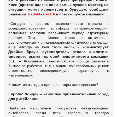
что в рейтинге от нашей страны фигурирует только
Киев (притом далеко не на самых лучших местах), но
ситуация может измениться в будущем, сообщили
редакции
TradeMaster.UA
в пресс-службе компании.
«Сегодня, с ростом технологичности отрасли и
совершенствованием платформ онлайн-коммерции,
розничная торговля переживает период структурных
реформ. Тем не менее, спрос на оптимально
расположенные и спланированные физические площади
еще никогда не был столь высок, -
комментирует
Джеймс Браун, руководитель отдела аналитики
мирового рынка торговой недвижимости компании
JLL
. – Компаниям становится все проще развивать
бизнес за рубежом, и мы видим, как глобальный рынок
стремительно эволюционирует, адаптируясь к
изменениям».
К каким же выводам пришли авторы исследования?
Европа: Лондон – наиболее привлекательный город
для ритейлеров
Наиболее масштабное присутствие международных
ритейлеров среди всех глобальных городов