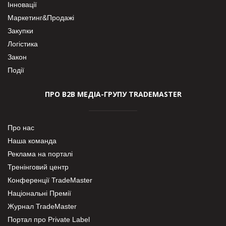
Інновації
Маркетинг&Продажі
Закупки
Логістика
Закон
Події
ПРО В2В МЕДІА-ГРУПУ TRADEMASTER
Про нас
Наша команда
Реклама на порталі
Тренінговий центр
Конференції TradeMaster
Національні Премії
Журнал TradeMaster
Портал про Private Label