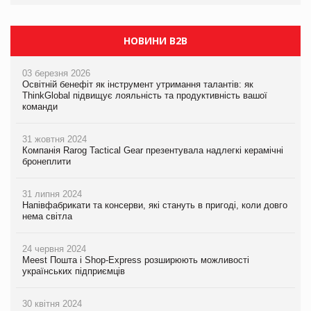
НОВИНИ B2B
03 березня 2026
Освітній бенефіт як інструмент утримання талантів: як
ThinkGlobal підвищує лояльність та продуктивність вашої
команди
31 жовтня 2024
Компанія Rarog Tactical Gear презентувала надлегкі керамічні
бронеплити
31 липня 2024
Напівфабрикати та консерви, які стануть в пригоді, коли довго
нема світла
24 червня 2024
Meest Пошта і Shop-Express розширюють можливості
українських підприємців
30 квітня 2024