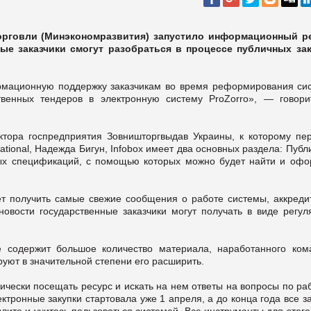
орговли (Минэкономразвития) запустило информационный р
ые заказчики смогут разобраться в процессе публичных зак
рмационную поддержку заказчикам во время реформирования си
твенных тендеров в электронную систему ProZorro», — говори
ектора госпредприятия Зовништоргвыдав Украины, к которому пе
national, Надежда Бигун, Infobox имеет два основных раздела: Пуб
ных спецификаций, с помощью которых можно будет найти и офо
жет получить самые свежие сообщения о работе системы, аккреди
новости государственные заказчики могут получать в виде регул
 содержит большое количество материала, наработанного ком
руют в значительной степени его расширить.
ически посещать ресурс и искать на нем ответы на вопросы по ра
ктронные закупки стартовала уже 1 апреля, а до конца года все з
ите и учитесь пользоваться системой. Все инструменты для этого