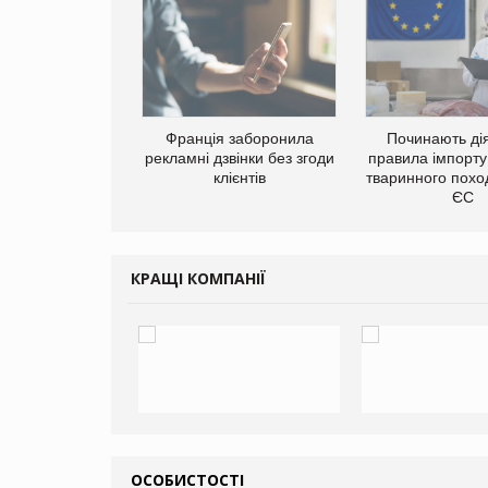
а платформа
Франція заборонила
Починають дія
є від Google
рекламні дзвінки без згоди
правила імпорту
ю за втрату 6,9
клієнтів
тваринного похо
ламних показів
ЄС
КРАЩІ КОМПАНІЇ
ОСОБИСТОСТІ