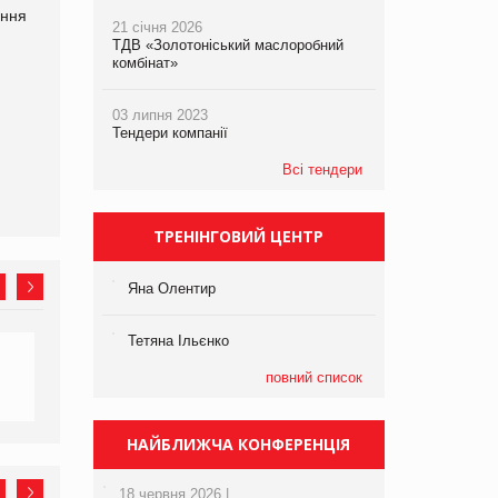
ання
P&G купує виробника
Bosch заявила про повне
21 січня 2026
харчових добавок Thorne
знищення своєї продукції
ТДВ «Золотоніський маслоробний
на складі після російської
комбінат»
атаки
03 липня 2023
Тендери компанії
Всі тендери
ТРЕНІНГОВИЙ ЦЕНТР
Яна Олентир
Тетяна Ільєнко
повний список
НАЙБЛИЖЧА КОНФЕРЕНЦІЯ
18 червня 2026 |