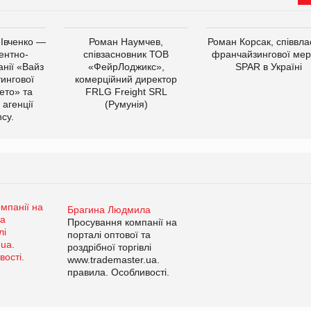
 Івченко —
Роман Наумчев,
Роман Корсак, співвла
ентно-
співзасновник ТОВ
франчайзингової мер
нії «Вайз
«ФейрЛоджикс»,
SPAR в Україні
тингової
комерційний директор
ето» та
FRLG Freight SRL
 агенції
(Румунія)
cy.
Брагина Людмила
Просування компанії на
порталі оптової та
роздрібної торгівлі
www.trademaster.ua.
правила. Особливості.
Рекомендації