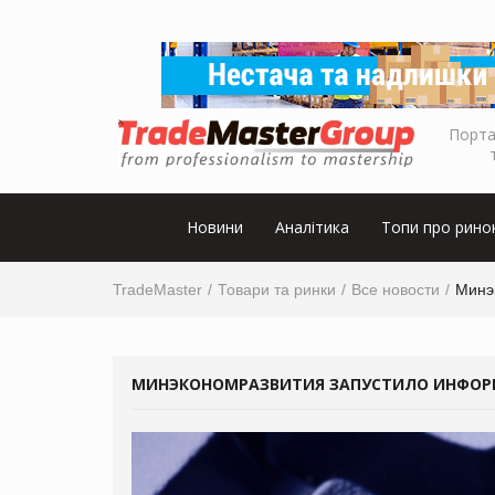
Порта
Новини
Аналітика
Топи про рино
TradeMaster
Товари та ринки
Все новости
Минэ
МИНЭКОНОМРАЗВИТИЯ ЗАПУСТИЛО ИНФОРМ