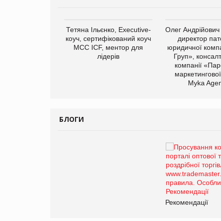
арас Ігорович,
Тетяна Ільєнко, Executive-
Олег Андрійович
иробництва ТОВ
коуч, сертифікований коуч
директор пат
Герчак"
МСС ICF, ментор для
юридичної компа
лідерів
Груп», консал
компанії «Пар
маркетингової
Myka Agen
БЛОГИ
Брагина Людмила
Просування компанії на
порталі оптової та
роздрібної торгівлі
www.trademaster.ua.
правила. Особливості.
ії
Рекомендації