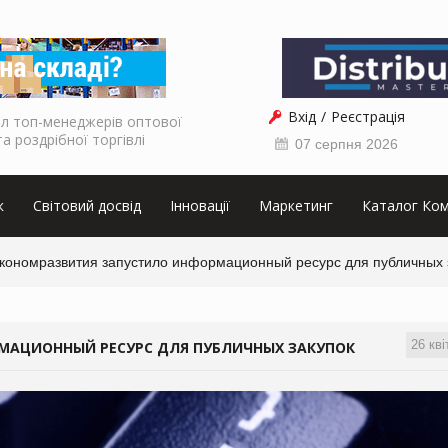
Вхід
Реєстрація
л топ-менеджерів оптової
та роздрібної торгівлі
07 серпня 2026
к
Світовий досвід
Інновації
Маркетинг
Каталог Ком
кономразвития запустило информационный ресурс для публичных 
26 кві
АЦИОННЫЙ РЕСУРС ДЛЯ ПУБЛИЧНЫХ ЗАКУПОК