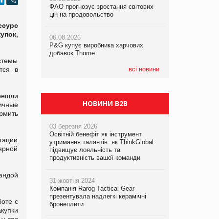
ФАО прогнозує зростання світових
ФАО прогнозує зростання світових
ФАО прогнозує зростання світових
цін на продовольство
цін на продовольство
цін на продовольство
есурс
упок,
06.08.2026
06.08.2026
06.08.2026
P&G купує виробника харчових
P&G купує виробника харчових
P&G купує виробника харчових
добавок Thorne
добавок Thorne
добавок Thorne
стемы
тся в
всі новини
решли
НОВИНИ B2B
личные
рмить
03 березня 2026
Освітній бенефіт як інструмент
тации
утримання талантів: як ThinkGlobal
ярной
підвищує лояльність та
продуктивність вашої команди
андой
31 жовтня 2024
Компанія Rarog Tactical Gear
презентувала надлегкі керамічні
боте с
бронеплити
акупки
 у вас