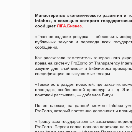
Министерство экономического развития и т
Infobox, с помощью которого государственн
сообщает
ЛІГА.Бизнес.
«Главное задание ресурса — обеспечить инфо
публичных закупок и перевода всех государс
сообщении.
Как рассказала заместитель генерального дир
права на систему ProZorro от Transparency Inter
закупки для «чайников» и Библиотека пример
спецификацию на закупаемые товары.
«Также есть раздел новостей, где заказчик мо
площадок, особенностей процедур и т. д. Эти 
почтовой рассылки», — добавила Бигун.
По ее словам, на данный момент Infobox уже
ProZorro, который постоянно дополняют и плани
«Прошу всех государственных заказчиков период
ProZorro. Первая волна полного перехода на эле
перейдут в электронный формат. Поэтому не медл