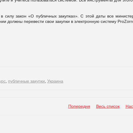
 в силу закон «О публичных закупках». С этой даты все министер
ии должны перевести свои закупки в электронную систему ProZorr
урс
,
публичные закупки
,
Украина
Попередня
Весь список
Нас