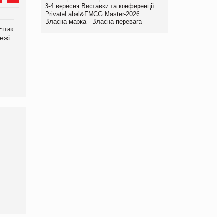
3-4 вересня Виставки та конференції
PrivateLabel&FMCG Master-2026:
Власна марка - Власна перевага
сник
Олексій Логачов-Михайлов
Яна Сараніна, директор
ежі
Файно маркет Директор
компанії «УкраМарин»
департаменту з
виробництва
Брагина Людмила
Просування компанії на
порталі оптової та
роздрібної торгівлі
www.trademaster.ua.
правила. Особливості.