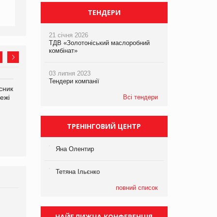
ТЕНДЕРИ
21 січня 2026
ТДВ «Золотоніський маслоробний
комбінат»
03 липня 2023
Тендери компанії
сник
Олексій Логачов-Михайлов
Яна Сараніна, директор
ежі
Файно маркет Директор
Всі тендери
компанії «УкраМарин»
департаменту з
виробництва
ТРЕНІНГОВИЙ ЦЕНТР
Яна Олентир
Тетяна Ільєнко
повний список
Брагина Людмила
Просування компанії на
НАЙБЛИЖЧА КОНФЕРЕНЦІЯ