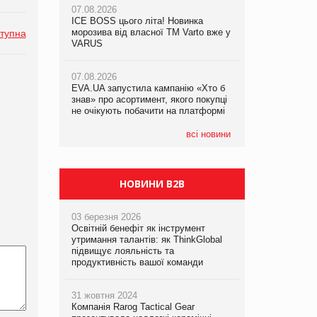
07.08.2026
07.08.2026
ICE BOSS цього літа! Новинка
ICE BOSS цього літа! Новинка
07.08.2026
морозива від власної ТМ Varto вже у
морозива від власної ТМ Varto вже у
тупна
Франція заборонила рекламні дзвінки
VARUS
VARUS
без згоди клієнтів
07.08.2026
07.08.2026
EVA.UA запустила кампанію «Хто б
EVA.UA запустила кампанію «Хто б
знав» про асортимент, якого покупці
знав» про асортимент, якого покупці
не очікують побачити на платформі
не очікують побачити на платформі
всі новини
НОВИНИ B2B
03 березня 2026
Освітній бенефіт як інструмент
утримання талантів: як ThinkGlobal
підвищує лояльність та
продуктивність вашої команди
31 жовтня 2024
Компанія Rarog Tactical Gear