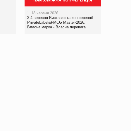
порталі оптової та
роздрібної торгівлі
18 червня 2026 |
www.trademaster.ua.
3-4 вересня Виставки та конференції
правила. Особливості.
PrivateLabel&FMCG Master-2026:
Власна марка - Власна перевага