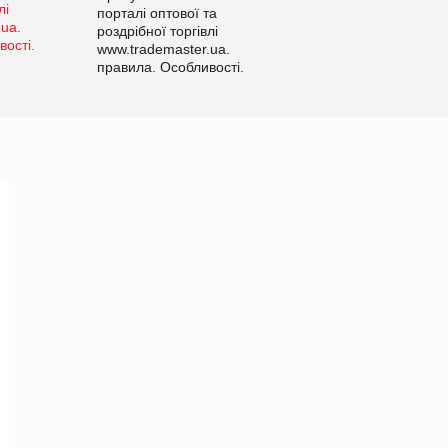
порталі оптової та
роздрібної торгівлі
www.trademaster.ua.
правила. Особливості.
Рекомендації