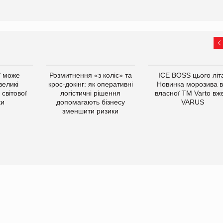
ї може
Розмитнення «з коліс» та
ICE BOSS цього літ
великі
крос-докінг: як оперативні
Новинка морозива в
світової
логістичні рішення
власної ТМ Varto вж
ки
допомагають бізнесу
VARUS
зменшити ризики