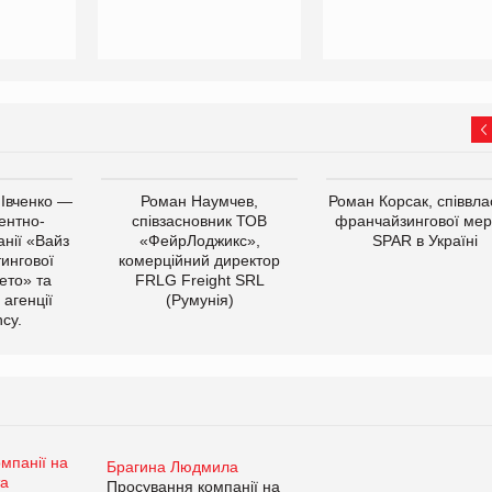
 Івченко —
Роман Наумчев,
Роман Корсак, співвла
ентно-
співзасновник ТОВ
франчайзингової мер
нії «Вайз
«ФейрЛоджикс»,
SPAR в Україні
тингової
комерційний директор
ето» та
FRLG Freight SRL
 агенції
(Румунія)
cy.
Брагина Людмила
Просування компанії на