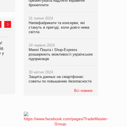
презентувала надлегкі керамічні
бронеплити
31 липня 2024
Напівфабрикати та консерви, які
стануть в пригоді, коли довго нема
світла
а!
EVA.UA запустила
Kraft Heinz скоротила
24 червня 2024
ід
кампанію «Хто б знав» про
збиток у першому півріччі
Meest Пошта і Shop-Express
е у
асортимент, якого покупці
розширюють можливості українських
не очікують побачити на
підприємців
платформі
30 квітня 2024
Защита данных на смартфонах:
советы по повышению безопасности
Всі новини