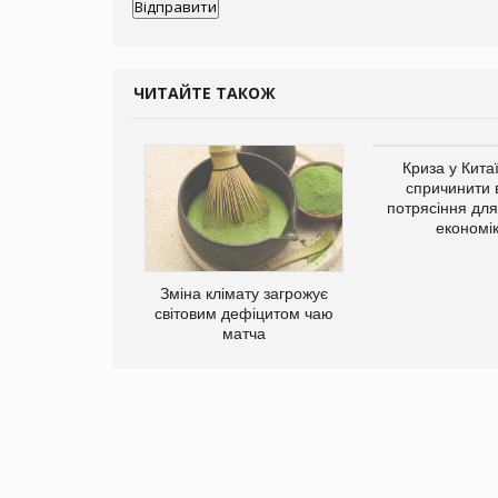
ЧИТАЙТЕ ТАКОЖ
ує виробника
Криза у Кита
добавок Thorne
спричинити 
потрясіння для 
економі
Зміна клімату загрожує
світовим дефіцитом чаю
матча