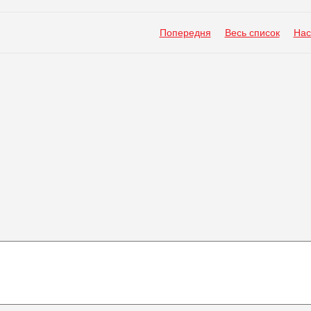
Попередня
Весь список
Нас