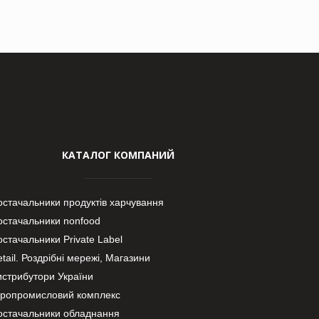
КАТАЛОГ КОМПАНИЙ
остачальники продуктів харчування
остачальники nonfood
стачальники Private Label
tail. Роздрібні мережі, Магазини
истрибутори України
гропромисловий комплекс
остачальники обладнання