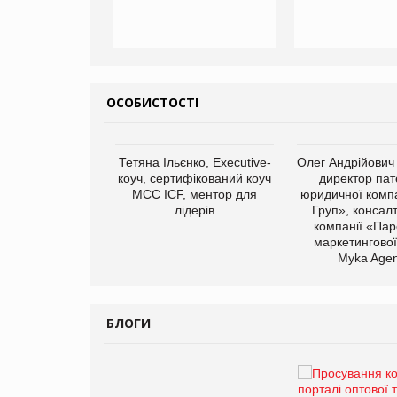
ОСОБИСТОСТІ
арас Ігорович,
Тетяна Ільєнко, Executive-
Олег Андрійович
иробництва ТОВ
коуч, сертифікований коуч
директор пат
Герчак"
МСС ICF, ментор для
юридичної компа
лідерів
Груп», консал
компанії «Пар
маркетингової
Myka Agen
БЛОГИ
Брагина Людмила
Просування компанії на