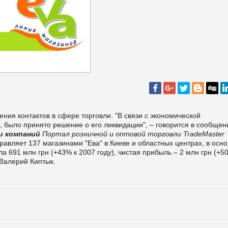
ния контактов в сфере торговли. "В связи с экономической
 было принято решение о его ликвидации", – говорится в сообщен
и компаний
Портал розничной и оптовой торговли TradeMaster
равляет 137 магазинами "Ева" в Киеве и областных центрах, в осн
а 691 млн грн (+43% к 2007 году), чистая прибыль – 2 млн грн (+50
Валерий Киптык.