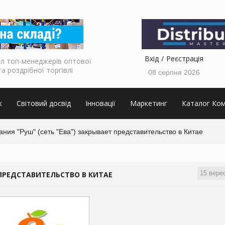
Вхід
Реєстрація
л топ-менеджерів оптової
та роздрібної торгівлі
08 серпня 2026
к
Світовий досвід
Інновації
Маркетинг
Каталог Ком
ния "Руш" (сеть "Ева") закрывает представительство в Китае
15 вере
 ПРЕДСТАВИТЕЛЬСТВО В КИТАЕ