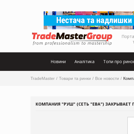
Порта
Новини
Аналітика
Топи про рино
TradeMaster
Товари та ринки
Все новости
Компа
КОМПАНИЯ "РУШ" (СЕТЬ "ЕВА") ЗАКРЫВАЕТ