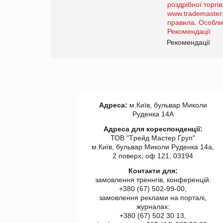
порталі оптової та
роздрібної торгівлі
www.trademaster.ua.
правила. Особливості.
ії
Рекомендації
Адреса:
м.Київ, бульвар Миколи
Руденка 14А
Адреса для кореспонденції:
ТОВ "Tрейд Мастер Груп"
м.Київ, бульвар Миколи Руденка 14а,
2 поверх, оф 121, 03194
Контакти для:
замовлення треннгів, конференцій:
+380 (67) 502-99-00,
замовлення реклами на порталі,
журналах:
+380 (67) 502 30 13,