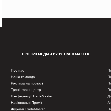
ПРО В2В МЕДІА-ГРУПУ TRADEMASTER
Про нас
П
Наша команда
П
Реклама на порталі
По
Тренінговий центр
Re
Конференції TradeMaster
Д
Національні Премії
А
Журнал TradeMaster
П