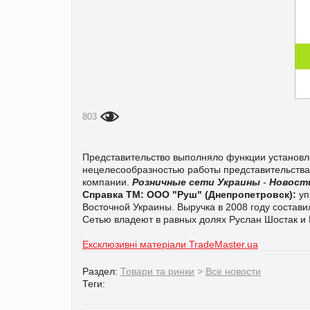
803
Представительство выполняло функции установле
нецелесообразностью работы представительства,
компании.
Розничные сети Украины
-
Новост
Справка ТМ:
ООО "Руш" (Днепропетровск):
уп
Восточной Украины. Выручка в 2008 году составил
Сетью владеют в равных долях Руслан Шостак и 
Ексклюзивні матеріали TradeMaster.ua
Раздел:
Товари та ринки
>
Все новости
Теги: