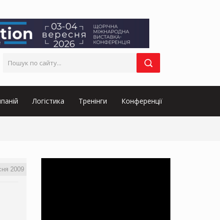
паній
Логістика
Тренінги
Конференції
сня 2009