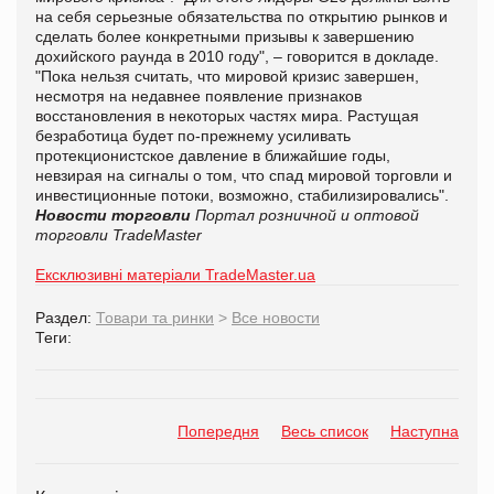
на себя серьезные обязательства по открытию рынков и
сделать более конкретными призывы к завершению
дохийского раунда в 2010 году", – говорится в докладе.
"Пока нельзя считать, что мировой кризис завершен,
несмотря на недавнее появление признаков
восстановления в некоторых частях мира. Растущая
безработица будет по-прежнему усиливать
протекционистское давление в ближайшие годы,
невзирая на сигналы о том, что спад мировой торговли и
инвестиционные потоки, возможно, стабилизировались".
Новости торговли
Портал розничной и оптовой
торговли TradeMaster
Ексклюзивні матеріали TradeMaster.ua
Раздел:
Товари та ринки
>
Все новости
Теги:
Попередня
Весь список
Наступна