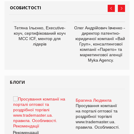
ОСОБИСТОСТІ
,
Тетяна Ільєнко, Executive-
Олег Андрійович Івченко —
ОВ
коуч, сертифікований коуч
директор патентно-
МСС ICF, ментор для
юридичної компанії «Вайз
лідерів
Груп», консалтингової
компанії «Парето» та
маркетингової агенції
Myka Agency.
БЛОГИ
Брагина Людмила
ї
Просування компанії
а
на порталі оптової та
роздрібної торгівлі
www.trademaster.ua.
і.
правила. Особливості.
Рекомендації
Ре