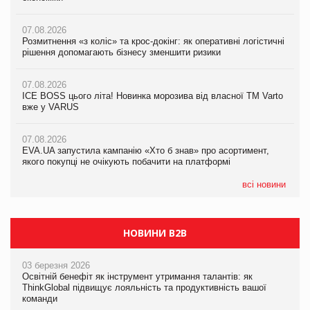
07.08.2026
07.08.2026
07.08.2026
Розмитнення «з коліс» та крос-докінг: як оперативні логістичні
Розмитнення «з коліс» та крос-докінг: як оперативні логістичні
Kraft Heinz скоротила збиток у першому півріччі
рішення допомагають бізнесу зменшити ризики
рішення допомагають бізнесу зменшити ризики
07.08.2026
07.08.2026
07.08.2026
Продажі Hugo Boss впали на 9%
ICE BOSS цього літа! Новинка морозива від власної ТМ Varto
ICE BOSS цього літа! Новинка морозива від власної ТМ Varto
вже у VARUS
вже у VARUS
07.08.2026
Франція заборонила рекламні дзвінки без згоди клієнтів
07.08.2026
07.08.2026
EVA.UA запустила кампанію «Хто б знав» про асортимент,
EVA.UA запустила кампанію «Хто б знав» про асортимент,
якого покупці не очікують побачити на платформі
якого покупці не очікують побачити на платформі
всі новини
НОВИНИ B2B
03 березня 2026
Освітній бенефіт як інструмент утримання талантів: як
ThinkGlobal підвищує лояльність та продуктивність вашої
команди