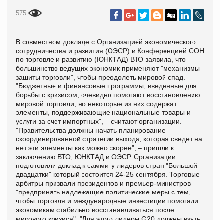
575
В совместном докладе с Организацией экономического
сотрудничества и развития (ОЭСР) и Конференцией ООН
по торговле и развитию (ЮНКТАД) ВТО заявила, что
большинство ведущих экономик применяют "механизмы
защиты торговли", чтобы преодолеть мировой спад.
"Бюджетные и финансовые программы, введенные для
борьбы с кризисом, очевидно помогают восстановлению
мировой торговли, но некоторые из них содержат
элементы, поддерживающие национальные товары и
услуги за счет импортных", – считают организации.
"Правительства должны начать планирование
скоординированной стратегии выхода, которая сведет на
нет эти элементы как можно скорее", – пришли к
заключению ВТО, ЮНКТАД и ОЭСР. Организации
подготовили доклад к саммиту лидеров стран "Большой
двадцатки" который состоится 24-25 сентября. Торговые
арбитры призвали президентов и премьер-министров
"предпринять надлежащие политические меры с тем,
чтобы торговля и международные инвестиции помогали
экономикам стабильно восстанавливаться после
мирового кризиса". "Для этого лидеры G20 должны взять