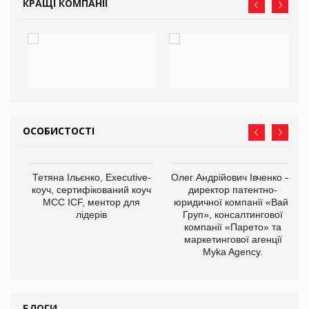
КРАЩІ КОМПАНІЇ
ОСОБИСТОСТІ
,
Тетяна Ільєнко, Executive-
Олег Андрійович Івченко —
ОВ
коуч, сертифікований коуч
директор патентно-
МСС ICF, ментор для
юридичної компанії «Вайз
лідерів
Груп», консалтингової
компанії «Парето» та
маркетингової агенції
Myka Agency.
БЛОГИ