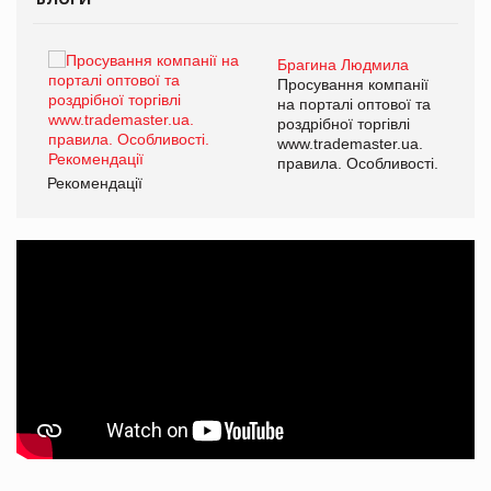
Брагина Людмила
ї
Просування компанії
а
на порталі оптової та
роздрібної торгівлі
www.trademaster.ua.
і.
правила. Особливості.
Рекомендації
Ре