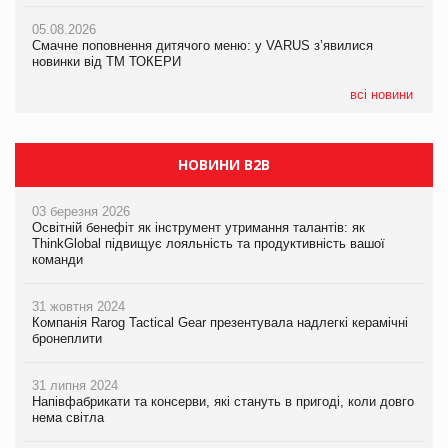
AstraZeneca обговорює найбільшу угоду десятиліття
05.08.2026
05.08.2026
Смачне поповнення дитячого меню: у VARUS з’явилися
Смачне поповнення дитячого меню: у VARUS з’явилися
новинки від ТМ ТОКЕРИ
новинки від ТМ ТОКЕРИ
всі новини
НОВИНИ B2B
03 березня 2026
Освітній бенефіт як інструмент утримання талантів: як
ThinkGlobal підвищує лояльність та продуктивність вашої
команди
31 жовтня 2024
Компанія Rarog Tactical Gear презентувала надлегкі керамічні
бронеплити
31 липня 2024
Напівфабрикати та консерви, які стануть в пригоді, коли довго
нема світла