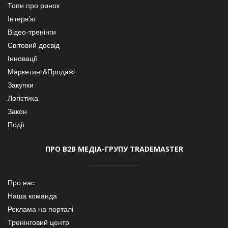
Топи про ринок
Інтерв’ю
Відео-тренінги
Світовий досвід
Інновації
Маркетинг&Продажі
Закупки
Логістика
Закон
Події
ПРО В2В МЕДІА-ГРУПУ TRADEMASTER
Про нас
Наша команда
Реклама на порталі
Тренінговий центр