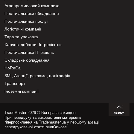
Агропромисловий комплекс
Постачальники обладнання
Постачальники послуг
Логістичні компанії
Тара та упаковка
Харчові добавки. Інгредієнти.
Постачальники IT-рішень
Складське обладнання
HoReCa
ЗМІ, Агенції, реклама, поліграфія
Транспорт
Іноземні компанії
TradeMaster 2026 © Всі права захищені.
При передруку та використанні матеріалів
гіперпосилання на Trademaster.ua у першому абзаці
передрукованої статті обов'язкове.