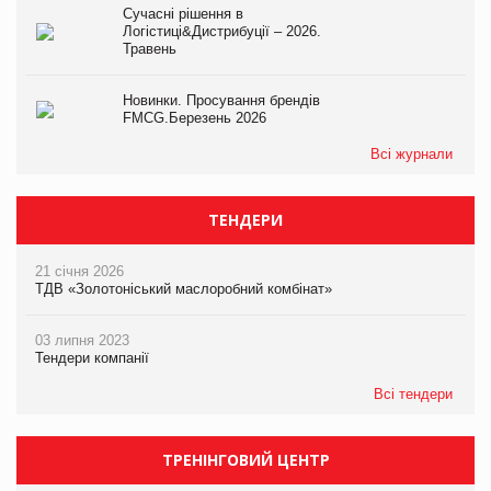
Сучасні рішення в
Логістиці&Дистрибуції – 2026.
Травень
Новинки. Просування брендів
FMCG.Березень 2026
Всі журнали
ТЕНДЕРИ
21 січня 2026
ТДВ «Золотоніський маслоробний комбінат»
03 липня 2023
Тендери компанії
Всі тендери
ТРЕНІНГОВИЙ ЦЕНТР