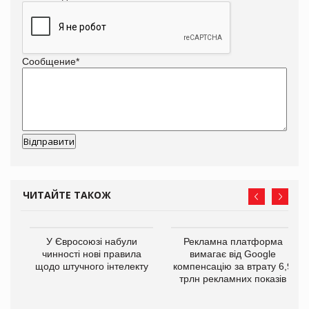
Сообщение
*
ЧИТАЙТЕ ТАКОЖ
У Євросоюзі набули
Рекламна платформа
го
чинності нові правила
вимагає від Google
щодо штучного інтелекту
компенсацію за втрату 6,9
трлн рекламних показів