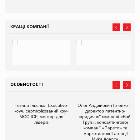
КРАЩІ КОМПАНІЇ
ОСОБИСТОСТІ
,
Тетяна Ільєнко, Executive-
Олег Андрійович Івченко —
ОВ
коуч, сертифікований коуч
директор патентно-
МСС ICF, ментор для
юридичної компанії «Вайз
лідерів
Груп», консалтингової
компанії «Парето» та
маркетингової агенції
Myka Agency.