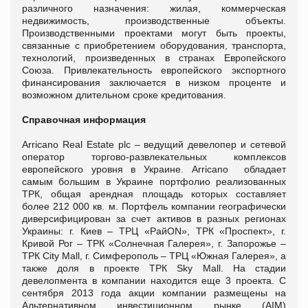
различного назначения: жилая, коммерческая
недвижимость, производственные объекты.
Производственными проектами могут быть проекты,
связанные с приобретением оборудования, транспорта,
технологий, произведенных в странах Европейского
Союза. Привлекательность европейского экспортного
финансирования заключается в низком проценте и
возможном длительном сроке кредитования.
Справочная информация
Arricano Real Estate plc – ведущий девелопер и сетевой
оператор торгово-развлекательных комплексов
европейского уровня в Украине. Arricano обладает
самым большим в Украине портфолио реализованных
ТРК, общая арендная площадь которых составляет
более 212 000 кв. м. Портфель компании географически
диверсифицирован за счет активов в разных регионах
Украины: г. Киев – ТРЦ «РайON», ТРК «Проспект», г.
Кривой Рог – ТРК «Солнечная Галерея», г. Запорожье –
ТРК City Mall, г. Симферополь – ТРЦ «Южная Галерея», а
также доля в проекте ТРК Sky Mall. На стадии
девелопмента в компании находится еще 3 проекта. С
сентября 2013 года акции компании размещены на
Альтернативном инвестиционном рынке (AIM)