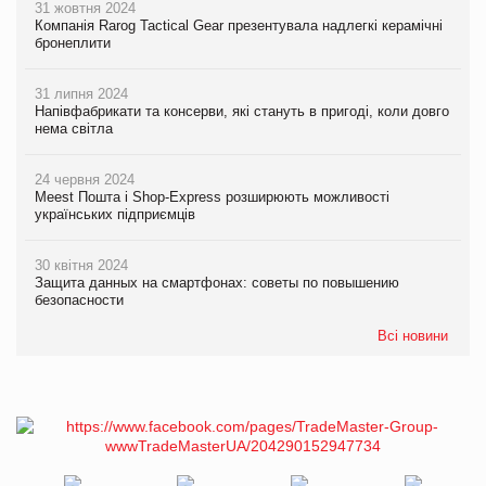
31 жовтня 2024
Компанія Rarog Tactical Gear презентувала надлегкі керамічні
бронеплити
31 липня 2024
Напівфабрикати та консерви, які стануть в пригоді, коли довго
нема світла
24 червня 2024
Meest Пошта і Shop-Express розширюють можливості
українських підприємців
30 квітня 2024
Защита данных на смартфонах: советы по повышению
безопасности
Всі новини