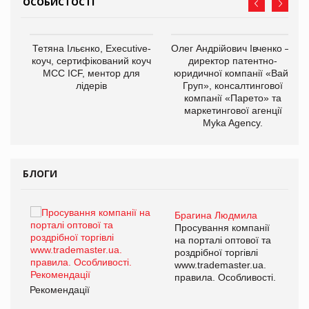
ОСОБИСТОСТІ
,
Тетяна Ільєнко, Executive-
Олег Андрійович Івченко —
ОВ
коуч, сертифікований коуч
директор патентно-
МСС ICF, ментор для
юридичної компанії «Вайз
лідерів
Груп», консалтингової
компанії «Парето» та
маркетингової агенції
Myka Agency.
БЛОГИ
Брагина Людмила
ї
Просування компанії
а
на порталі оптової та
роздрібної торгівлі
www.trademaster.ua.
і.
правила. Особливості.
Рекомендації
Ре