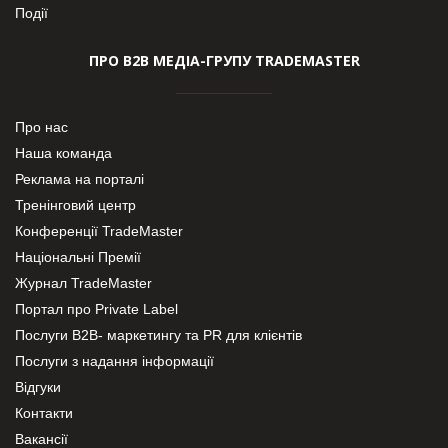
Події
ПРО В2В МЕДІА-ГРУПУ TRADEMASTER
Про нас
Наша команда
Реклама на порталі
Тренінговий центр
Конференції TradeMaster
Національні Премії
Журнал TradeMaster
Портал про Private Label
Послуги В2В- маркетингу та PR для клієнтів
Послуги з надання інформації
Відгуки
Контакти
Вакансії