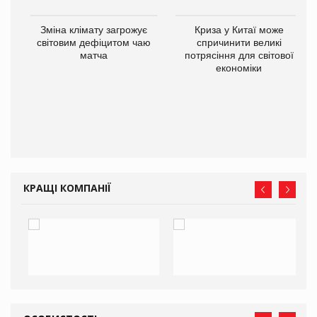
Зміна клімату загрожує
Криза у Китаї може
світовим дефіцитом чаю
спричинити великі
матча
потрясіння для світової
економіки
ne
КРАЩІ КОМПАНІЇ