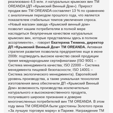
реал
и
зовано 4,5 млн. л натуральн
ы
х крымских вин ТМ
OREANDA (ДП «Крымский Винный Дом»). Прирост
продаж вин ТМ OREANDA составляет 13 % по сравнению
с аналогичным пер
и
одом прошлого года, что является
показателем стабильн
ы
х темпов увеличения спроса.
«
Новый магазин завода «Крымский винный дом»
позволит нашим потребителям в полной мере
насладиться безупречным качеством натуральных
крымских вин, которые представлены здесь в полном
ассортименте»,
- говорит
Екатерина Тюмина, директор
ДП «Крымский Винный Дом» ТМ OREANDA.
Активная
стратегия развития позволила предприятию еще в июне
2008г. подтвердить высокое качество своей продукции
тремя международными сертификатами (ISO 9001 –
Система менеджмента качества; ISO 22000 – Система
менеджмента пищевой безопасности; ISO 14001 –
Система экологического менеджмента).
Европейский
уровень производства, а также уникальная технология
изготовления вина обеспечили ДП «Крымский Винный
Дом» возможность производства исключительно
натурального и высококачественного продукта,
получившего широкое признание и доверие
многочисленных потребителей вин ТМ OREANDA. В этом
году вина ТМ OREANDA были удостоены Золотого приза
«За лучшую торговую марку» в Париже. Награждение ТМ