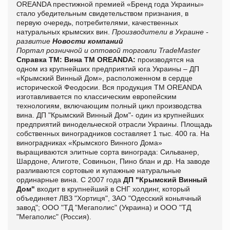
OREANDA престижной премией «Бренд года Украины»
стало убедительным свидетельством признания, в
первую очередь, потребителями, качественных
натуральных крымских вин.
Производители в Украине -
развитие
Новости компаний
Портал розничной и оптовой торговли TradeMaster
Справка ТМ:
Вина ТМ OREANDA:
производятся на
одном из крупнейших предприятий юга Украины – ДП
«Крымский Винный Дом», расположенном в сердце
исторической Феодосии. Вся продукция ТМ OREANDA
изготавливается по классическим европейским
технологиям, включающим полный цикл производства
вина. ДП "Крымский Винный Дом"- один из крупнейших
предприятий винодельческой отрасли Украины. Площадь
собственных виноградников составляет 1 тыс. 400 га. На
виноградниках «Крымского Винного Дома»
выращиваются элитные сорта винограда: Сильванер,
Шардоне, Алиготе, Совиньон, Пино блан и др. На заводе
разливаются сортовые и купажные натуральные
ординарные вина.
С 2007 года
ДП "Крымский Винный
Дом"
входит в крупнейший в СНГ холдинг, который
объединяет ЛВЗ "Хортиця", ЗАО "Одесский коньячный
завод"; ООО "ТД "Мегаполис" (Украина) и ООО "ТД
"Мегаполис" (Россия).