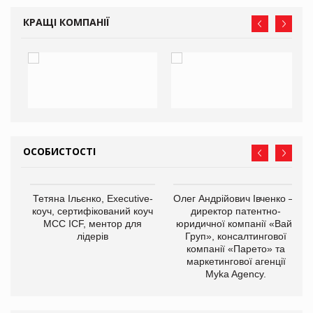
КРАЩІ КОМПАНІЇ
ОСОБИСТОСТІ
Тетяна Ільєнко, Executive-
Олег Андрійович Івченко —
коуч, сертифікований коуч
директор патентно-
МСС ICF, ментор для
юридичної компанії «Вайз
лідерів
Груп», консалтингової
компанії «Парето» та
маркетингової агенції
,
Myka Agency.
ОВ