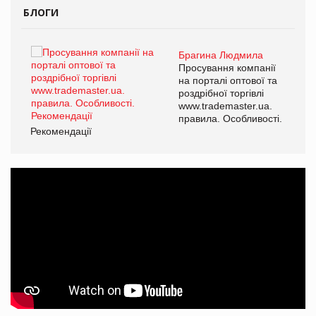
БЛОГИ
Брагина Людмила
Просування компанії
на порталі оптової та
роздрібної торгівлі
www.trademaster.ua.
правила. Особливості.
Рекомендації
Ре