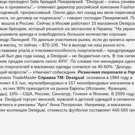
вице-президент Sela Аркадий Пекаревский. "Desigual – очень узнав
оры и орнаменты",– отмечает директор российской компании Fashio
лодежный, прогрессивный. Около двух лет назад мы вели перегово
инга, но договор не подписали",– говорит господин Пекаревский. П
 вышла в Россию. Сейчас в Москве работают 10 магазинов Desigual
овым брендом, который решился на экспансию в Украину. "На украи
одешевела аренда и освободилось большое количество хороших
андр Ланецкий. По данным участников рынка, если до кризиса аре
в месяц, то сейчас – $70-100. "Но в выходе на наш рынок есть
ставками упала и платежеспособность покупателей,– предупрежда
ый был два года назад, а Desigual – не бюджетная сеть. В том сегм
ение продаж составило около 40%". По словам топ-менеджера одно
ок покупателей в магазинах одежды снизился на 40-60%. "Доходы
иций возросли",– отмечает собеседник.
Розничная торговля в Ук
говли TradeMaster
Справка ТМ:
Desigual
: основана в 1984 году в
яет 4,5 тыс. мультибрендовых и 157 монобрендовых магазинов в
ро, из них 90% приходится на рынок Европы (Испанию, Францию,
ы), 10% – США, Россию, Сингапур, Гонконг и Японию. В 2009 году
. Desigual торгует женской, мужской и детской одеждой в сегменте
етинга и рекламы "Арго" Анна Погорелая. Например, в магазинах
яя коллекция Desigual, стоимость футболок составляет 440-565 грн