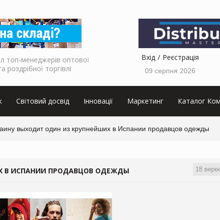
Вхід
Реєстрація
л топ-менеджерів оптової
та роздрібної торгівлі
09 серпня 2026
к
Світовий досвід
Інновації
Маркетинг
Каталог Ком
раину выходит один из крупнейших в Испании продавцов одежды
18 вере
Х В ИСПАНИИ ПРОДАВЦОВ ОДЕЖДЫ