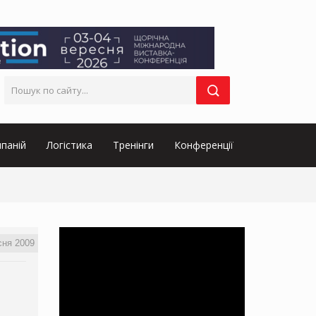
паній
Логістика
Тренінги
Конференції
сня 2009