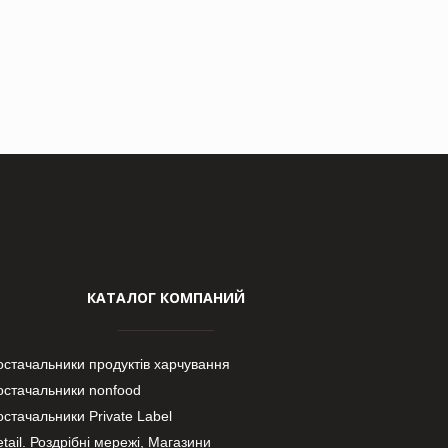
КАТАЛОГ КОМПАНИЙ
остачальники продуктів харчування
остачальники nonfood
стачальники Private Label
tail. Роздрібні мережі, Магазини