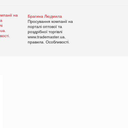
Брагина Людмила
Просування компанії на
порталі оптової та
роздрібної торгівлі
www.trademaster.ua.
правила. Особливості.
Рекомендації