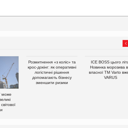
Розмитнення «з коліс» та
ICE BOSS цього літ
крос-докінг: як оперативні
Новинка морозива в
логістичні рішення
власної ТМ Varto вж
допомагають бізнесу
VARUS
зменшити ризики
ї може
великі
світової
ки