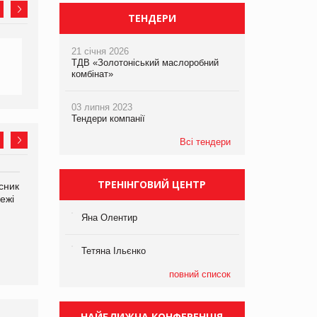
ТЕНДЕРИ
21 січня 2026
ТДВ «Золотоніський маслоробний
комбінат»
03 липня 2023
Тендери компанії
Всі тендери
ТРЕНІНГОВИЙ ЦЕНТР
сник
Олексій Логачов-Михайлов
Яна Сараніна, директор
ежі
Файно маркет Директор
компанії «УкраМарин»
департаменту з
Яна Олентир
виробництва
Тетяна Ільєнко
повний список
НАЙБЛИЖЧА КОНФЕРЕНЦІЯ