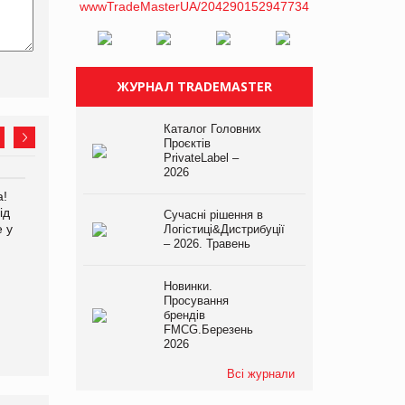
ЖУРНАЛ TRADEMASTER
Каталог Головних
Проєктів
PrivateLabel –
2026
а!
EVA.UA запустила
Kraft Heinz скоротила
ід
кампанію «Хто б знав» про
збиток у першому півріччі
Сучасні рішення в
е у
асортимент, якого покупці
Логістиці&Дистрибуції
– 2026. Травень
не очікують побачити на
платформі
Новинки.
Просування
брендів
FMCG.Березень
2026
Всі журнали