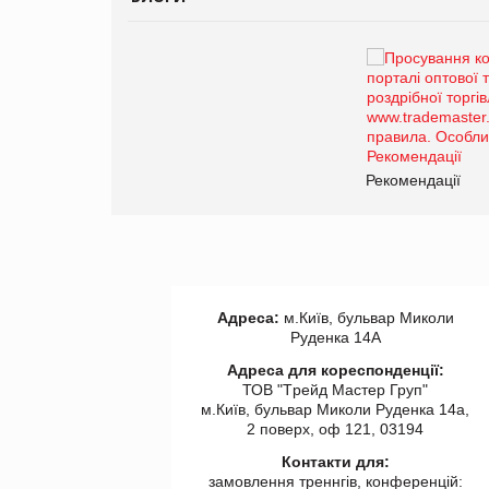
Брагина Людмила
Просування компанії на
порталі оптової та
роздрібної торгівлі
www.trademaster.ua.
правила. Особливості.
ії
Рекомендації
Адреса:
м.Київ, бульвар Миколи
Руденка 14А
Адреса для кореспонденції:
ТОВ "Tрейд Мастер Груп"
м.Київ, бульвар Миколи Руденка 14а,
2 поверх, оф 121, 03194
Контакти для:
замовлення треннгів, конференцій: