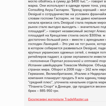
могло обойтись в сумму до $400 тыс.",– говорит 
марка. Они используют в одежде яркие тона, уз
Consulting Ануш Гаспарян. "Бренд хороший – мо
Desigual о сотрудничестве на условиях франчайз
словам госпожи Гаспарян, не так давно компания
начала кризиса сеть Desigual стала первым мир
рынок стало выгодно выходить – значительно п
площадей",– говорит независимый эксперт Алекс
площадей на Крещатике стоила около $300/кв. м 
достаточно большой риск – вместе с арендными 
господин Ланецкий.– Это уже не тот рынок, котор
в котором собирается развиваться Desigual, пад
крупных украинских одежных сетей, с января пот
ритейлеров падают, а сроки окупаемости инвест
- пополнение
Портал розничной и оптовой тор
Испании швейцарцем Томасом Мейером. Объедин
странах мира. Оборот в 2008 году – 162 млн ев
Германию, Великобританию, Италию и Нидерланд
компания планирует продать 9 млн единиц товара
"средний плюс", уточнила начальник отдела марк
"Планета Спорт" в Донецке, где продается весенн
брюк – 885-950 грн.
Ексклюзивні матеріали TradeMaster.ua