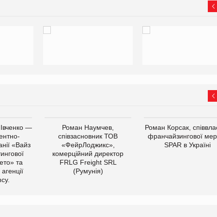
 Івченко —
Роман Наумчев,
Роман Корсак, співвла
ентно-
співзасновник ТОВ
франчайзингової мер
нії «Вайз
«ФейрЛоджикс»,
SPAR в Україні
тингової
комерційний директор
ето» та
FRLG Freight SRL
 агенції
(Румунія)
cy.