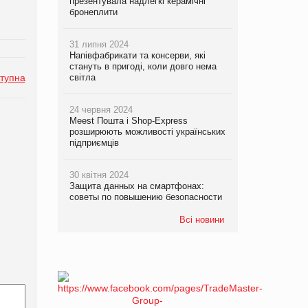
презентувала надлегкі керамічні
бронеплити
31 липня 2024
Напівфабрикати та консерви, які
стануть в пригоді, коли довго нема
тупна
світла
24 червня 2024
Meest Пошта і Shop-Express
розширюють можливості українських
підприємців
30 квітня 2024
Защита данных на смартфонах:
советы по повышению безопасности
Всі новини