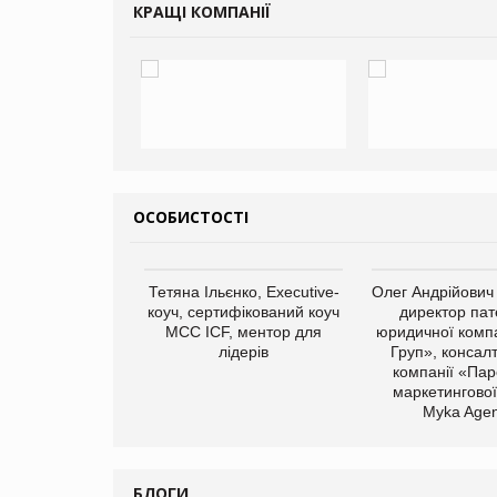
КРАЩІ КОМПАНІЇ
ОСОБИСТОСТІ
арас Ігорович,
Тетяна Ільєнко, Executive-
Олег Андрійович
иробництва ТОВ
коуч, сертифікований коуч
директор пат
Герчак"
МСС ICF, ментор для
юридичної компа
лідерів
Груп», консал
компанії «Пар
маркетингової
Myka Agen
БЛОГИ