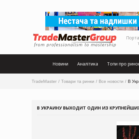
Порта
Новини
Аналітика
Топи про рино
TradeMaster
Товари та ринки
Все новости
В Ук
В УКРАИНУ ВЫХОДИТ ОДИН ИЗ КРУПНЕЙШИ