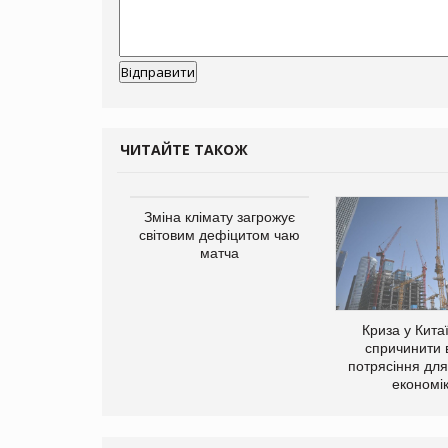
ЧИТАЙТЕ ТАКОЖ
ує виробника
Зміна клімату загрожує
добавок Thorne
світовим дефіцитом чаю
матча
Криза у Кита
спричинити 
потрясіння для 
економі