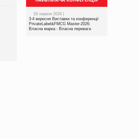
18 червня 2026 |
Брагина Людмила
3-4 вересня Виставки та конференції
Просування компанії на
PrivateLabel&FMCG Master-2026:
порталі оптової та
Власна марка - Власна перевага
роздрібної торгівлі
www.trademaster.ua.
правила. Особливості.