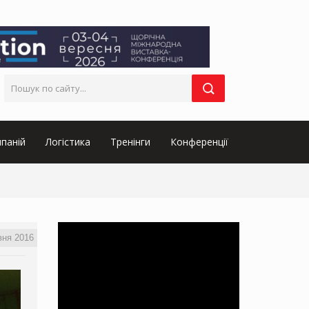
паній
Логістика
Тренінги
Конференції
вня 2016