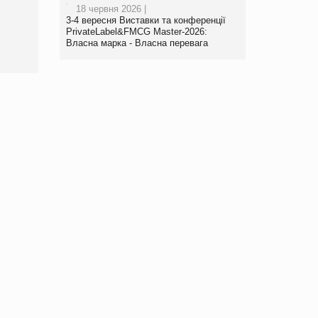
18 червня 2026 |
роздрібної торгівлі
3-4 вересня Виставки та конференції
www.trademaster.ua.
PrivateLabel&FMCG Master-2026:
правила. Особливості.
Власна марка - Власна перевага