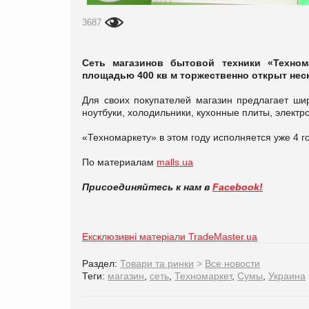
3687
Сеть магазинов бытовой техники «Техном
площадью 400 кв м торжественно открыт неск
Для своих покупателей магазин предлагает ши
ноутбуки, холодильники, кухонные плиты, электр
«Техномаркету» в этом году исполняется уже 4 г
По материалам
malls.ua
Присоединяйтесь к нам в
Facebook!
Ексклюзивні матеріали TradeMaster.ua
Раздел:
Товари та ринки
>
Все новости
Теги:
магазин
,
сеть
,
Техномаркет
,
Сумы
,
Украина