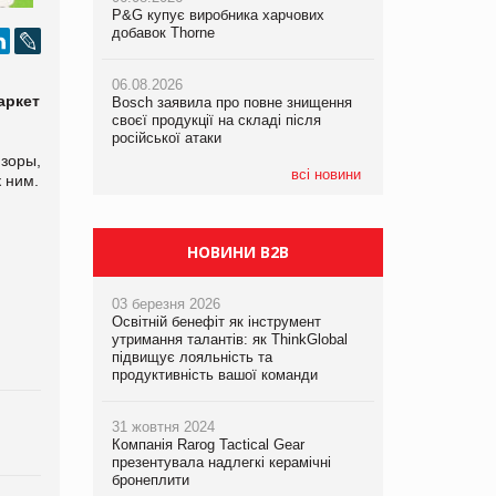
P&G купує виробника харчових
P&G купує виробника харчових
P&G купує виробника харчових
добавок Thorne
добавок Thorne
добавок Thorne
06.08.2026
06.08.2026
06.08.2026
аркет
Bosch заявила про повне знищення
Bosch заявила про повне знищення
Bosch заявила про повне знищення
своєї продукції на складі після
своєї продукції на складі після
своєї продукції на складі після
російської атаки
російської атаки
російської атаки
зоры,
всі новини
 ним.
НОВИНИ B2B
03 березня 2026
Освітній бенефіт як інструмент
утримання талантів: як ThinkGlobal
підвищує лояльність та
продуктивність вашої команди
31 жовтня 2024
Компанія Rarog Tactical Gear
презентувала надлегкі керамічні
бронеплити