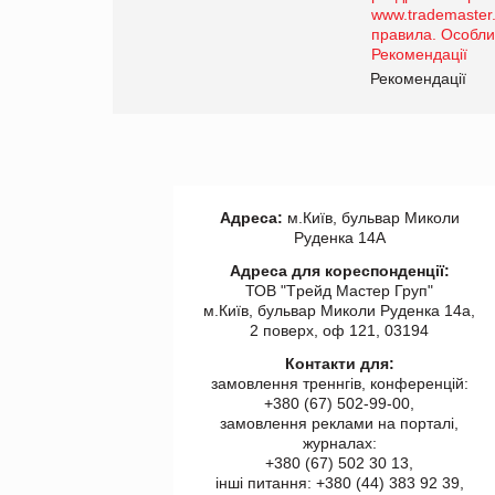
роздрібної торгівлі
www.trademaster.ua.
правила. Особливості.
ії
Рекомендації
Адреса:
м.Київ, бульвар Миколи
Руденка 14А
Адреса для кореспонденції:
ТОВ "Tрейд Мастер Груп"
м.Київ, бульвар Миколи Руденка 14а,
2 поверх, оф 121, 03194
Контакти для:
замовлення треннгів, конференцій:
+380 (67) 502-99-00,
замовлення реклами на порталі,
журналах:
+380 (67) 502 30 13,
інші питання: +380 (44) 383 92 39,