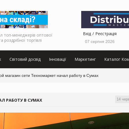
Вхід
Реєстрація
л топ-менеджерів оптової
та роздрібної торгівлі
07 серпня 2026
к
Світовий досвід
Інновації
Маркетинг
Каталог Ком
ой магазин сети Техномаркет начал работу в Сумах
14 чер
Л РАБОТУ В СУМАХ