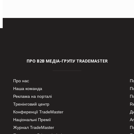
ПРО В2В МЕДІА-ГРУПУ TRADEMASTER
Про нас
П
Наша команда
П
Реклама на порталі
По
Тренінговий центр
Re
Конференції TradeMaster
Д
Національні Премії
А
Журнал TradeMaster
П