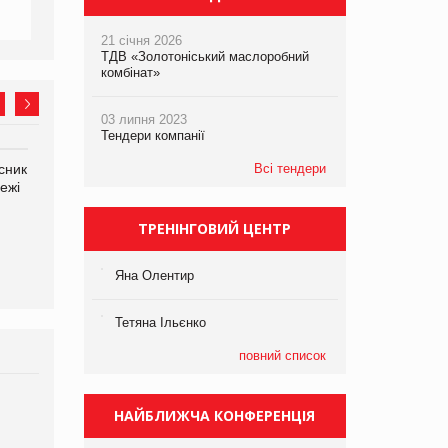
21 січня 2026
ТДВ «Золотоніський маслоробний
комбінат»
03 липня 2023
Тендери компанії
сник
Олексій Логачов-Михайлов
Всі тендери
Яна Сараніна, директор
ежі
Файно маркет Директор
компанії «УкраМарин»
департаменту з
виробництва
ТРЕНІНГОВИЙ ЦЕНТР
Яна Олентир
Тетяна Ільєнко
повний список
Брагина Людмила
НАЙБЛИЖЧА КОНФЕРЕНЦІЯ
Просування компанії на
порталі оптової та