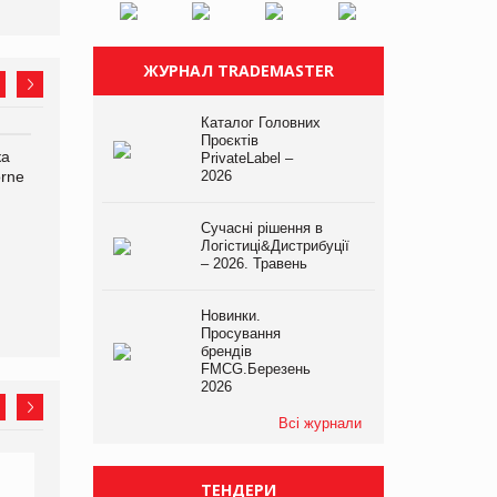
ЖУРНАЛ TRADEMASTER
Каталог Головних
Проєктів
ка
Bosch заявила про повне
Смачна новинка для
PrivateLabel –
orne
знищення своєї продукції
2026
хвостатих: у VARUS
на складі після російської
з’явилися паучі Varto Paw
атаки
expert від власної ТМ
Сучасні рішення в
Varto!
Логістиці&Дистрибуції
– 2026. Травень
Новинки.
Просування
брендів
FMCG.Березень
2026
Всі журнали
ТЕНДЕРИ