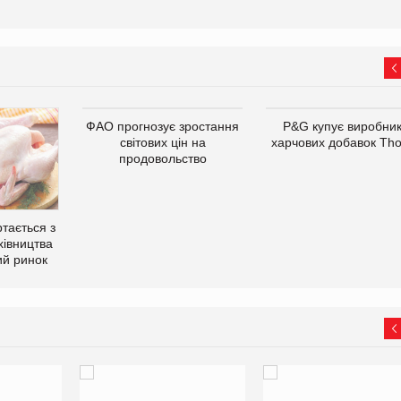
ФАО прогнозує зростання
P&G купує виробни
світових цін на
харчових добавок Th
продовольство
тається з
хівництва
ий ринок