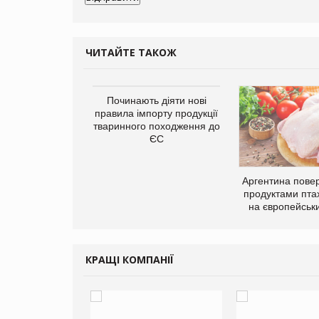
ЧИТАЙТЕ ТАКОЖ
Починають діяти нові
правила імпорту продукції
тваринного походження до
ЄС
упермаркетів
упує мережу
Аргентина повер
нів формату
продуктами пта
ce store КОЛО:
на європейськ
ана компанія
ватиме 374
газини
КРАЩІ КОМПАНІЇ