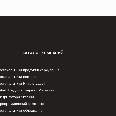
КАТАЛОГ КОМПАНИЙ
остачальники продуктів харчування
остачальники nonfood
стачальники Private Label
tail. Роздрібні мережі, Магазини
истрибутори України
гропромисловий комплекс
остачальники обладнання