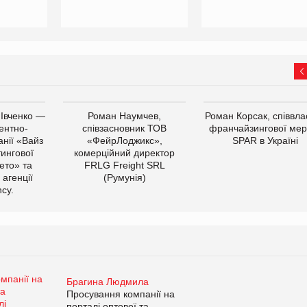
 Івченко —
Роман Наумчев,
Роман Корсак, співвла
ентно-
співзасновник ТОВ
франчайзингової мер
нії «Вайз
«ФейрЛоджикс»,
SPAR в Україні
тингової
комерційний директор
ето» та
FRLG Freight SRL
 агенції
(Румунія)
cy.
Брагина Людмила
Просування компанії на
порталі оптової та