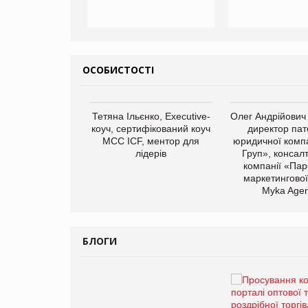
ОСОБИСТОСТІ
арас Ігорович,
Тетяна Ільєнко, Executive-
Олег Андрійович
иробництва ТОВ
коуч, сертифікований коуч
директор пат
Герчак"
МСС ICF, ментор для
юридичної компа
лідерів
Груп», консал
компанії «Пар
маркетингової
Myka Agen
БЛОГИ
Брагина Людмила
Просування компанії на
порталі оптової та