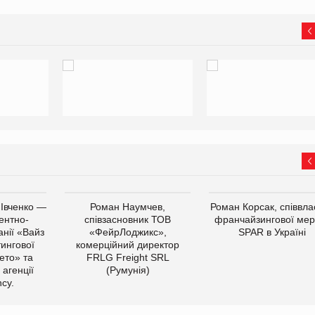
 Івченко —
Роман Наумчев,
Роман Корсак, співвла
ентно-
співзасновник ТОВ
франчайзингової мер
нії «Вайз
«ФейрЛоджикс»,
SPAR в Україні
тингової
комерційний директор
ето» та
FRLG Freight SRL
 агенції
(Румунія)
cy.