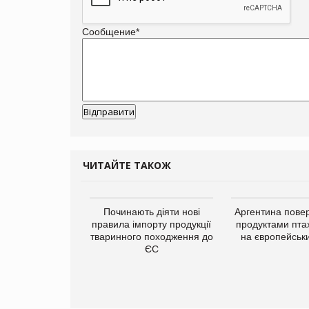
Сообщение
*
ЧИТАЙТЕ ТАКОЖ
упермаркетів
Починають діяти нові
Аргентина повер
упує мережу
правила імпорту продукції
продуктами пта
нів формату
тваринного походження до
на європейськ
ce store КОЛО:
ЄС
ана компанія
ватиме 374
газини