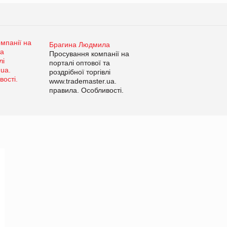
Брагина Людмила
Просування компанії на
порталі оптової та
роздрібної торгівлі
www.trademaster.ua.
правила. Особливості.
Рекомендації