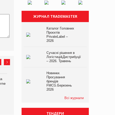
ЖУРНАЛ TRADEMASTER
Каталог Головних
Проєктів
PrivateLabel –
2026
Сучасні рішення в
Логістиці&Дистрибуції
– 2026. Травень
Новинки.
Просування
ка
Bosch заявила про повне
Смачна новинка для
брендів
orne
знищення своєї продукції
хвостатих: у VARUS
FMCG.Березень
на складі після російської
з’явилися паучі Varto Paw
2026
атаки
expert від власної ТМ
Varto!
Всі журнали
ТЕНДЕРИ