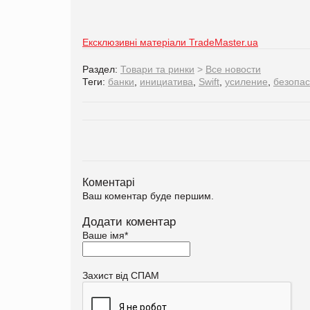
Ексклюзивні матеріали TradeMaster.ua
Раздел:
Товари та ринки
>
Все новости
Теги:
банки
,
инициатива
,
Swift
,
усиление
,
безопас
Коментарі
Ваш коментар буде першим.
Додати коментар
Ваше імя
*
Захист від СПАМ