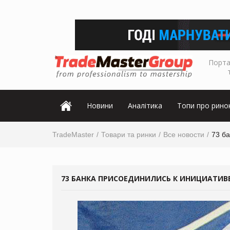
Порта
Новини
Аналітика
Топи про рино
TradeMaster
Товари та ринки
Все новости
73 ба
73 БАНКА ПРИСОЕДИНИЛИСЬ К ИНИЦИАТИВ