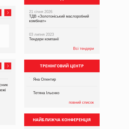
21 січня 2026
ТДВ «Золотоніський маслоробний
комбінат»
03 липня 2023
Тендери компанії
Всі тендери
ТРЕНІНГОВИЙ ЦЕНТР
Яна Олентир
сник
Олексій Логачов-Михайлов
Яна Сараніна, директор
ежі
Файно маркет Директор
компанії «УкраМарин»
Тетяна Ільєнко
департаменту з
виробництва
повний список
НАЙБЛИЖЧА КОНФЕРЕНЦІЯ