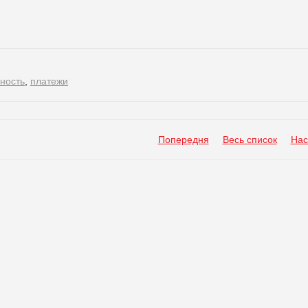
ность
,
платежи
Попередня
Весь список
Нас