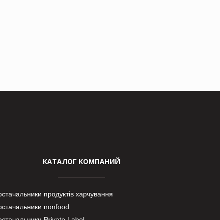
КАТАЛОГ КОМПАНИЙ
остачальники продуктів харчування
остачальники nonfood
стачальники Private Label