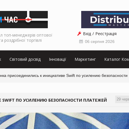
Вхід
Реєстрація
л топ-менеджерів оптової
та роздрібної торгівлі
06 серпня 2026
к
Світовий досвід
Інновації
Маркетинг
Каталог Ком
нка присоединились к инициативе Swift по усилению безопасности
29 чер
Е SWIFT ПО УСИЛЕНИЮ БЕЗОПАСНОСТИ ПЛАТЕЖЕЙ