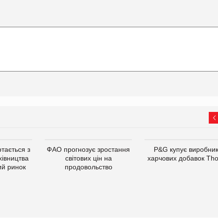
тається з
ФАО прогнозує зростання
P&G купує виробни
хівництва
світових цін на
харчових добавок Th
ий ринок
продовольство