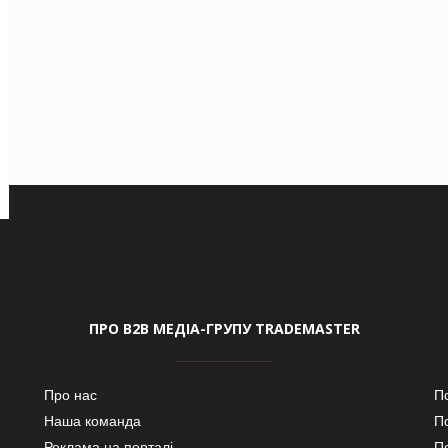
ПРО В2В МЕДІА-ГРУПУ TRADEMASTER
Про нас
П
Наша команда
П
Реклама на порталі
По