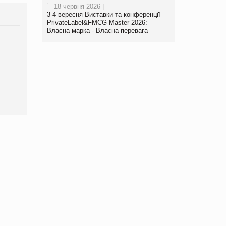
18 червня 2026 |
3-4 вересня Виставки та конференції
PrivateLabel&FMCG Master-2026:
Власна марка - Власна перевага
Брагина Людмила
Просування компанії на
порталі оптової та
роздрібної торгівлі
www.trademaster.ua.
правила. Особливості.