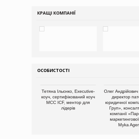
КРАЩІ КОМПАНІЇ
ОСОБИСТОСТІ
арас Ігорович,
Тетяна Ільєнко, Executive-
Олег Андрійович
иробництва ТОВ
коуч, сертифікований коуч
директор пат
Герчак"
МСС ICF, ментор для
юридичної компа
лідерів
Груп», консал
компанії «Пар
маркетингової
Myka Agen