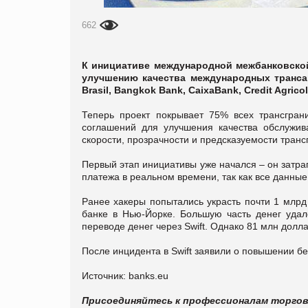
662
К инициативе международной межбанковской
улучшению качества международных трансак
Brasil, Bangkok Bank, CaixaBank, Credit Agric
Теперь проект покрывает 75% всех трансгран
соглашений для улучшения качества обслужив
скорости, прозрачности и предсказуемости тран
Первый этап инициативы уже начался – он затраг
платежа в реальном времени, так как все данные
Ранее хакеры попытались украсть почти 1 млр
банке в Нью-Йорке. Большую часть денег удал
переводе денег через Swift. Однако 81 млн долл
После инцидента в Swift заявили о повышении б
Источник: banks.eu
Присоединяйтесь к профессионалам торго