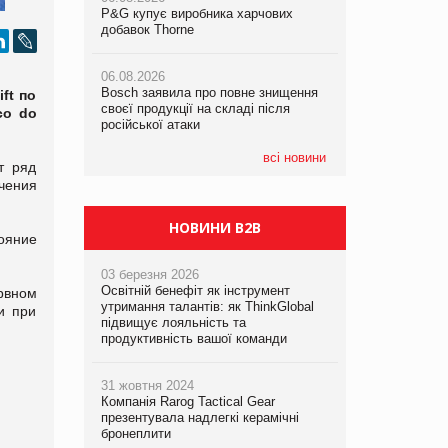
P&G купує виробника харчових
P&G купує виробника харчових
P&G купує виробника харчових
добавок Thorne
добавок Thorne
добавок Thorne
06.08.2026
06.08.2026
06.08.2026
Bosch заявила про повне знищення
Bosch заявила про повне знищення
Bosch заявила про повне знищення
ft по
своєї продукції на складі після
своєї продукції на складі після
своєї продукції на складі після
co do
російської атаки
російської атаки
російської атаки
всі новини
т ряд
чения
НОВИНИ B2B
тояние
03 березня 2026
Освітній бенефіт як інструмент
рвном
утримання талантів: як ThinkGlobal
и при
підвищує лояльність та
продуктивність вашої команди
31 жовтня 2024
Компанія Rarog Tactical Gear
презентувала надлегкі керамічні
бронеплити