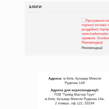
БЛОГИ
Брагина Людмила
Просування компанії на
порталі оптової та
роздрібної торгівлі
www.trademaster.ua.
правила. Особливості.
ії
Рекомендації
Адреса:
м.Київ, бульвар Миколи
Руденка 14А
Адреса для кореспонденції:
ТОВ "Tрейд Мастер Груп"
м.Київ, бульвар Миколи Руденка 14а,
2 поверх, оф 121, 03194