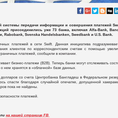
 системы передачи информации и совершения платежей Swi
ций присоединились уже 73 банка, включая Alfa-Bank, Ban
ole, Rabobank, Svenska Handelsbanken, Swedbank и U.S. Bank.
ичных платежей в сети Swift. Данная инициатива подразумевае
ания клиентов по корреспондентским счетам с помощью увели
сграничных платежей, сообщили в компании.
ивает бизнес-платежи (B2B). Теперь банки могут отслеживать сос
 о нем хранятся в «облачной» базе данных.
д долларов со счета Центробанка Бангладеш в Федеральном резе
ось спасти благодаря случайной опечатке, допущенной хакерам
аров пока не найдены.
езопасности платежей.
вли
на нашей странице FB