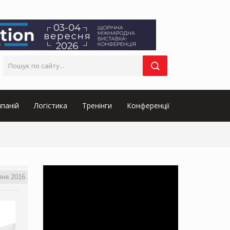
паній
Логістика
Тренінги
Конференції
пня 2016