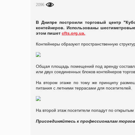
2096
В Днипре построили торговый центр "Куб
контейнеров. Использованы шестиметровые 
этом пишет
cfts.org.ua.
Контейнеры образуют пространственную структу
Общая площадь помещений под аренду составляе
или двух соединенных блоков контейнеров торгов
На втором этаже по тому же принципу размеща
питания с летними террасами для посетителей.
На второй этаж посетители попадут по открытым
Присоединяйтесь к профессионалам торго