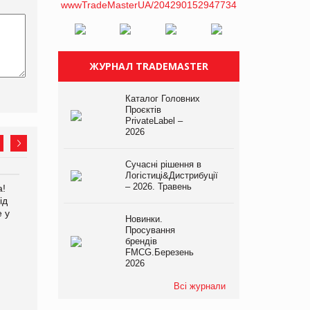
ЖУРНАЛ TRADEMASTER
Каталог Головних
Проєктів
PrivateLabel –
2026
Сучасні рішення в
Логістиці&Дистрибуції
– 2026. Травень
а!
EVA.UA запустила
Kraft Heinz скоротила
ід
кампанію «Хто б знав» про
збиток у першому півріччі
е у
асортимент, якого покупці
Новинки.
не очікують побачити на
Просування
платформі
брендів
FMCG.Березень
2026
Всі журнали