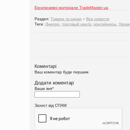
Ексклюзивні матеріали TradeMaster.ua
Раздел:
Товари та ринки
>
Все новости
Теги:
Днипро
,
торговый центр
,
контейнеры
,
Украи
Коментарі
Ваш коментар буде першим.
Додати коментар
Ваше імя
*
Захист від СПАМ