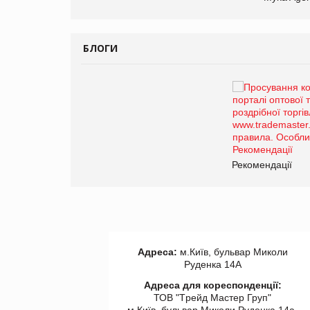
БЛОГИ
Брагина Людмила
Просування компанії на
порталі оптової та
роздрібної торгівлі
www.trademaster.ua.
правила. Особливості.
ії
Рекомендації
Адреса:
м.Київ, бульвар Миколи
Руденка 14А
Адреса для кореспонденції:
ТОВ "Tрейд Мастер Груп"
м.Київ, бульвар Миколи Руденка 14а,