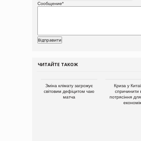
Сообщение
*
ЧИТАЙТЕ ТАКОЖ
Зміна клімату загрожує
Криза у Кита
світовим дефіцитом чаю
спричинити 
матча
потрясіння для 
економі
ує виробника
добавок Thorne