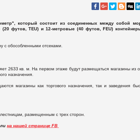
ометр", который состоит из соединенных между собой мо
(20 футов, TEU) и 12-метровые (40 футов, FEU) контейнер
ру с обособленными отсеками.
т 2633 кв. м. На первом этаже будут размещаться магазины из о
ого назначения.
ются магазины как торгового назначения, так и заведения быс
 лестницам, размещенным с трех сторон.
вли
на нашей странице FB