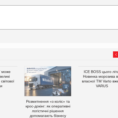
ї може
ICE BOSS цього літ
великі
Новинка морозива в
світової
власної ТМ Varto вж
ки
VARUS
Розмитнення «з коліс» та
крос-докінг: як оперативні
логістичні рішення
допомагають бізнесу