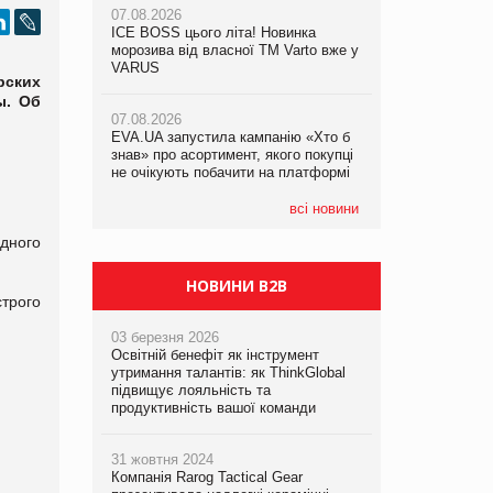
07.08.2026
07.08.2026
ICE BOSS цього літа! Новинка
ICE BOSS цього літа! Новинка
07.08.2026
морозива від власної ТМ Varto вже у
морозива від власної ТМ Varto вже у
Франція заборонила рекламні дзвінки
VARUS
VARUS
рских
без згоди клієнтів
ы. Об
07.08.2026
07.08.2026
EVA.UA запустила кампанію «Хто б
EVA.UA запустила кампанію «Хто б
знав» про асортимент, якого покупці
знав» про асортимент, якого покупці
не очікують побачити на платформі
не очікують побачити на платформі
всі новини
дного
НОВИНИ B2B
трого
03 березня 2026
Освітній бенефіт як інструмент
утримання талантів: як ThinkGlobal
підвищує лояльність та
продуктивність вашої команди
31 жовтня 2024
Компанія Rarog Tactical Gear