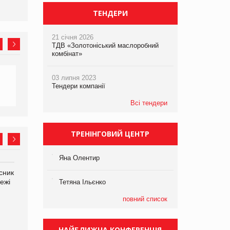
ТЕНДЕРИ
21 січня 2026
ТДВ «Золотоніський маслоробний
комбінат»
03 липня 2023
Тендери компанії
Всі тендери
ТРЕНІНГОВИЙ ЦЕНТР
Яна Олентир
сник
Олексій Логачов-Михайлов
Яна Сараніна, директор
ежі
Файно маркет Директор
компанії «УкраМарин»
Тетяна Ільєнко
департаменту з
повний список
виробництва
НАЙБЛИЖЧА КОНФЕРЕНЦІЯ