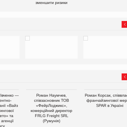
зменшити ризики
 Івченко —
Роман Наумчев,
Роман Корсак, співвла
ентно-
співзасновник ТОВ
франчайзингової мер
нії «Вайз
«ФейрЛоджикс»,
SPAR в Україні
тингової
комерційний директор
ето» та
FRLG Freight SRL
 агенції
(Румунія)
cy.