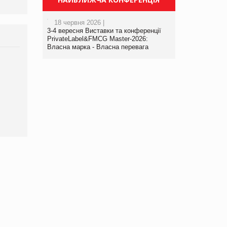
18 червня 2026 |
3-4 вересня Виставки та конференції
PrivateLabel&FMCG Master-2026:
Власна марка - Власна перевага
Брагина Людмила
Просування компанії на
порталі оптової та
роздрібної торгівлі
www.trademaster.ua.
правила. Особливості.