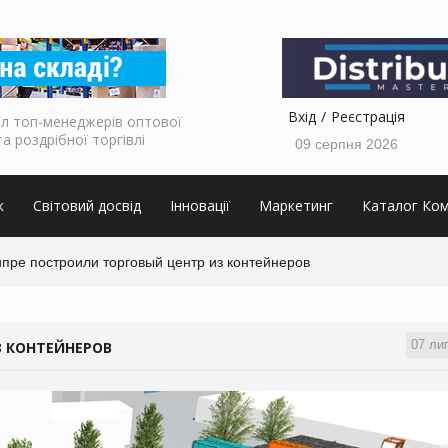
Вхід
Реєстрація
л топ-менеджерів оптової
та роздрібної торгівлі
09 серпня 2026
к
Світовий досвід
Інновації
Маркетинг
Каталог Ком
ипре построили торговый центр из контейнеров
07 ли
З КОНТЕЙНЕРОВ