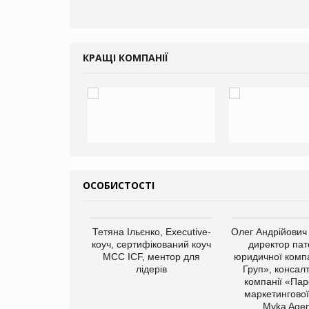
КРАЩІ КОМПАНІЇ
ОСОБИСТОСТІ
арас Ігорович,
Тетяна Ільєнко, Executive-
Олег Андрійович
иробництва ТОВ
коуч, сертифікований коуч
директор пат
Герчак"
МСС ICF, ментор для
юридичної компа
лідерів
Груп», консал
компанії «Пар
маркетингової
Myka Agen