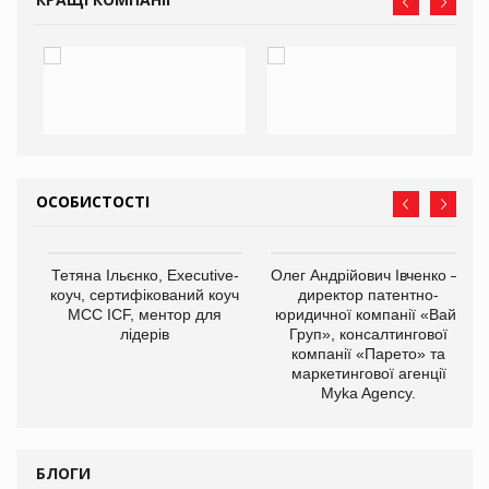
ОСОБИСТОСТІ
,
Тетяна Ільєнко, Executive-
Олег Андрійович Івченко —
ОВ
коуч, сертифікований коуч
директор патентно-
МСС ICF, ментор для
юридичної компанії «Вайз
лідерів
Груп», консалтингової
компанії «Парето» та
маркетингової агенції
Myka Agency.
БЛОГИ