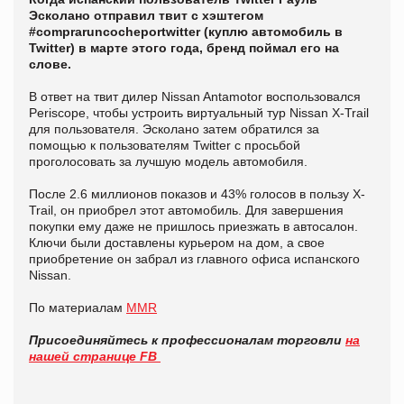
Эсколано отправил твит с хэштегом
#compraruncocheportwitter (куплю автомобиль в
Twitter) в марте этого года, бренд поймал его на
слове.
В ответ на твит дилер Nissan Antamotor воспользовался
Periscope, чтобы устроить виртуальный тур Nissan X-Trail
для пользователя. Эсколано затем обратился за
помощью к пользователям Twitter с просьбой
проголосовать за лучшую модель автомобиля.
После 2.6 миллионов показов и 43% голосов в пользу X-
Trail, он приобрел этот автомобиль. Для завершения
покупки ему даже не пришлось приезжать в автосалон.
Ключи были доставлены курьером на дом, а свое
приобретение он забрал из главного офиса испанского
Nissan.
По материалам
MMR
Присоединяйтесь к профессионалам торговли
на
нашей странице FB