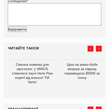
Сообщение
*
ЧИТАЙТЕ ТАКОЖ
у
Смачна новинка для
Ціна на какао-боби
хвостатих: у VARUS
вперше за півроку
з’явилися паучі Varto Paw
перевищила $5000 за
expert від власної ТМ
тонну
Varto!
КРАЩІ КОМПАНІЇ