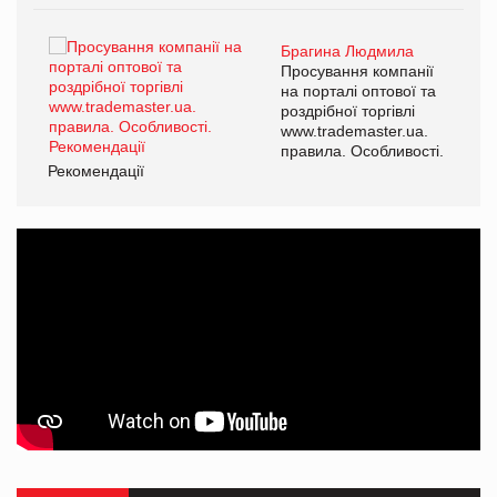
Брагина Людмила
ї
Просування компанії
а
на порталі оптової та
роздрібної торгівлі
www.trademaster.ua.
і.
правила. Особливості.
Рекомендації
Ре