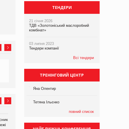
EVA.UA запустила
ТЕНДЕРИ
кампанію «Хто б знав» про
асортимент, якого покупці
не очікують побачити на
21 січня 2026
платформі
ТДВ «Золотоніський маслоробний
комбінат»
03 липня 2023
Тендери компанії
Всі тендери
ТРЕНІНГОВИЙ ЦЕНТР
Яна Олентир
Тетяна Ільєнко
повний список
сник
Олексій Логачов-Михайлов
Яна Сараніна, директор
ежі
Файно маркет Директор
компанії «УкраМарин»
НАЙБЛИЖЧА КОНФЕРЕНЦІЯ