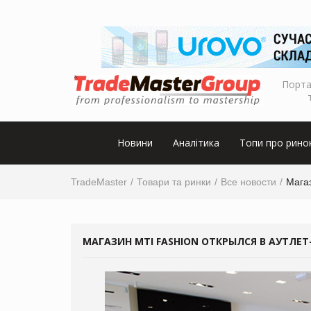
Порта
Новини
Аналітика
Топи про рино
TradeMaster
Товари та ринки
Все новости
Мага
МАГАЗИН MTI FASHION ОТКРЫЛСЯ В АУТЛЕ