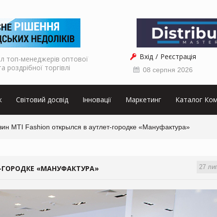
Вхід
Реєстрація
л топ-менеджерів оптової
та роздрібної торгівлі
08 серпня 2026
к
Світовий досвід
Інновації
Маркетинг
Каталог Ком
зин MTI Fashion открылся в аутлет-городке «Мануфактура»
27 ли
Т-ГОРОДКЕ «МАНУФАКТУРА»