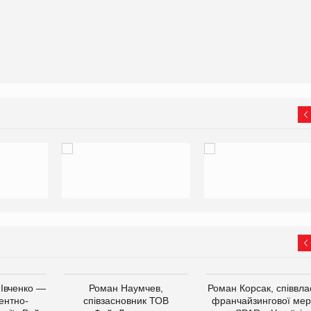
 Івченко —
Роман Наумчев,
Роман Корсак, співвла
ентно-
співзасновник ТОВ
франчайзингової мер