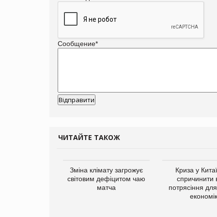
Сообщение
*
ЧИТАЙТЕ ТАКОЖ
ує виробника
Зміна клімату загрожує
Криза у Кита
добавок Thorne
світовим дефіцитом чаю
спричинити 
матча
потрясіння для 
економі