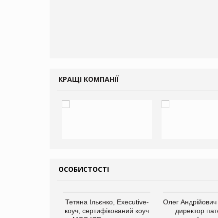
КРАЩІ КОМПАНІЇ
ОСОБИСТОСТІ
арас Ігорович,
Тетяна Ільєнко, Executive-
Олег Андрійович
иробництва ТОВ
коуч, сертифікований коуч
директор пат