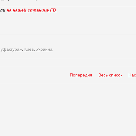
вли
на нашей странице FB
уфактура»
,
Киев
,
Украина
Попередня
Весь список
Нас