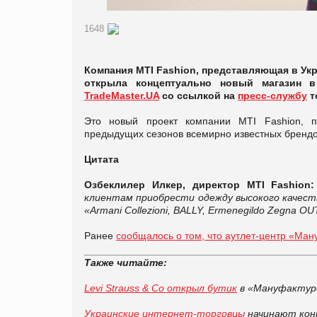
1648
Компания MTI Fashion, представляющая в Укр
открыла концептуально новый магазин в
TradeMaster.UA
со ссылкой на
пресс-службу
т
Это новый проект компании MTI Fashion, п
предыдущих сезонов всемирно известных брендов
Цитата
Озбеклилер Илкер, директор MTI Fashion:
клиентам приобрести одежду высокого качест
«Armani Collezioni, BALLY, Ermenegildo Zegna
Ранее
сообщалось о том, что аутлет-центр «Ма
Также читайте:
Levi Strauss & Co открыл
бутик
в «Мануфактур
Украинские интернет-торговцы
начинают конк