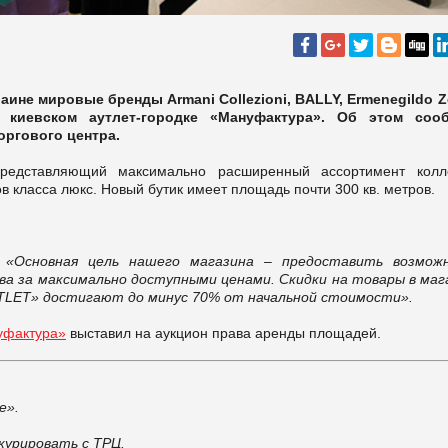
аине мировые бренды Armani Collezioni, BALLY, Ermenegildo Z
 киевском аутлет-городке «Мануфактура». Об этом соо
оргового центра.
редставляющий максимально расширенный ассортимент колл
 класса люкс. Новый бутик имеет площадь почти 300 кв. метров.
«Основная цель нашего магазина – предоставить возмож
ва за максимально доступными ценами. Скидки на товары в маг
 OUTLET» достигают до минус 70% от начальной стоимости».
нуфактура»
выставил на аукцион права аренды площадей.
е».
урировать с ТРЦ.