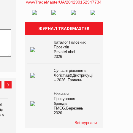
ЖУРНАЛ TRADEMASTER
Каталог Головних
Проєктів
PrivateLabel –
2026
Сучасні рішення в
Логістиці&Дистрибуції
– 2026. Травень
Новинки.
Просування
брендів
а!
Kraft Heinz скоротила
FMCG.Березень
ід
збиток у першому півріччі
2026
е у
Всі журнали