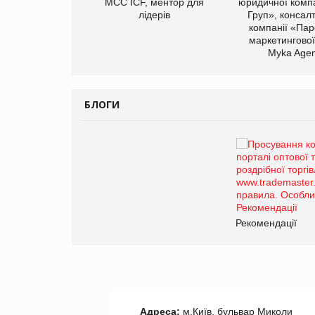
Герчак"
МСС ICF, ментор для
юридичної компа
лідерів
Груп», консал
компанії «Пар
маркетингової
Myka Agen
БЛОГИ
Брагина Людмила
Просування компанії на
порталі оптової та
роздрібної торгівлі
www.trademaster.ua.
правила. Особливості.
ії
Рекомендації
Адреса:
м.Київ, бульвар Миколи