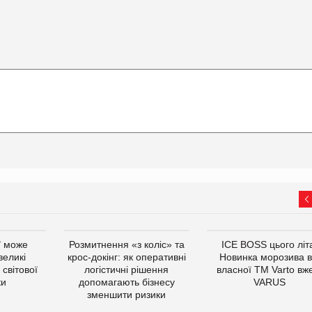
ї може
Розмитнення «з коліс» та
ICE BOSS цього літ
великі
крос-докінг: як оперативні
Новинка морозива в
світової
логістичні рішення
власної ТМ Varto вж
ки
допомагають бізнесу
VARUS
зменшити ризики