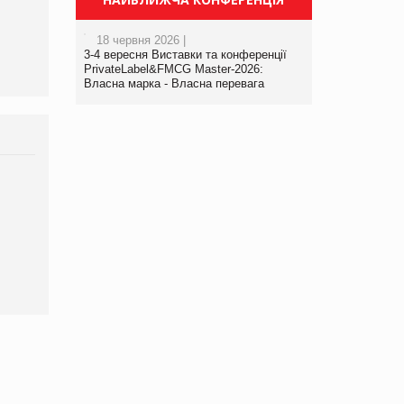
департаменту з
виробництва
18 червня 2026 |
3-4 вересня Виставки та конференції
PrivateLabel&FMCG Master-2026:
Власна марка - Власна перевага
Брагина Людмила
Просування компанії на
порталі оптової та
роздрібної торгівлі
www.trademaster.ua.
правила. Особливості.