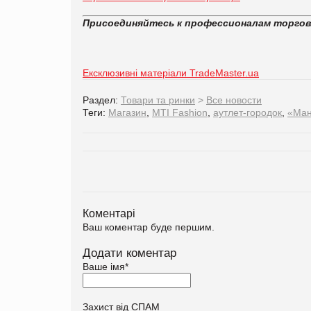
Присоединяйтесь к профессионалам торго
Ексклюзивні матеріали TradeMaster.ua
Раздел:
Товари та ринки
>
Все новости
Теги:
Магазин
,
MTI Fashion
,
аутлет-городок
,
«Ман
Коментарі
Ваш коментар буде першим.
Додати коментар
Ваше імя
*
Захист від СПАМ