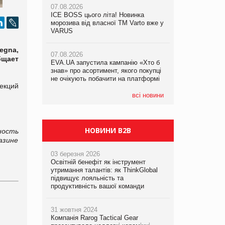
07.08.2026
07.08.2026
ICE BOSS цього літа! Новинка
ICE BOSS цього літа! Новинка
07.08.2026
морозива від власної ТМ Varto вже у
морозива від власної ТМ Varto вже у
Франція заборонила рекламні дзвінки
VARUS
VARUS
без згоди клієнтів
egna,
07.08.2026
07.08.2026
бщает
EVA.UA запустила кампанію «Хто б
EVA.UA запустила кампанію «Хто б
знав» про асортимент, якого покупці
знав» про асортимент, якого покупці
не очікують побачити на платформі
не очікують побачити на платформі
екций
всі новини
НОВИНИ B2B
ность
азине
03 березня 2026
Освітній бенефіт як інструмент
утримання талантів: як ThinkGlobal
підвищує лояльність та
продуктивність вашої команди
31 жовтня 2024
Компанія Rarog Tactical Gear