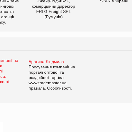
нії «Вайз
«ФейрЛоджикс»,
SPAR в Україні
тингової
комерційний директор
ето» та
FRLG Freight SRL
 агенції
(Румунія)
cy.
Брагина Людмила
Просування компанії на
порталі оптової та
роздрібної торгівлі
www.trademaster.ua.
правила. Особливості.
Рекомендації