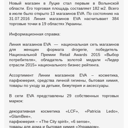
Новый магазин в Луцке стал первым в Волынской
области. Его торговая площадь составляет 182 м2. Всего
в июле было открыто 13 магазинов EVA. По состоянию на
31.07.2016 Линия магазинов EVA насчитывает 384
торговые точки в 19 областях Украины.
Информационная справка:
Линия магазинов EVA — национальная сеть магазинов
для женщин формата drogerie, победитель
Национальной Премии Retail Awards 2015 «Выбор
потребителя», обладатель золотой медали «Лидер
отрасли 2015» национального бизнес рейтинга.
Ассортимент Линии магазинов EVA – косметика,
парфюмерия, средства личной гигиены, бытовая химия,
товары по уходу за детьми, бижутерия и аксессуары.
В сети EVA представлены 29 собственных торговых
маркок:
декоративная косметика «LCF», «Patricia Ledo»,
«GlamBee»,
парфюмерия – «The Сity spirit», «6 sense»,
товары для дома и бытовая химия «Управдом»,