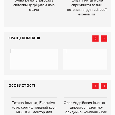
Зміна клімату загрожує
Криза у Китаї може
ne
світовим дефіцитом чаю
спричинити великі
матча
потрясіння для світової
економіки
КРАЩІ КОМПАНІЇ
ОСОБИСТОСТІ
,
Тетяна Ільєнко, Executive-
Олег Андрійович Івченко —
ОВ
коуч, сертифікований коуч
директор патентно-
МСС ICF, ментор для
юридичної компанії «Вайз