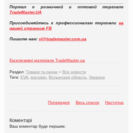
Портал о розничной и оптовой торговле
TradeMaster.UA
Присоединяйтесь к профессионалам торговли
на
нашей странице FB
Пишите нам:
vl@trademaster.com.ua
Ексклюзивні матеріали TradeMaster.ua
Раздел:
Товари та ринки
>
Все новости
Теги:
EVA
,
магазин
,
Волынская область
,
Украина
Попередня
Весь список
Наступна
Коментарі
Ваш коментар буде першим.