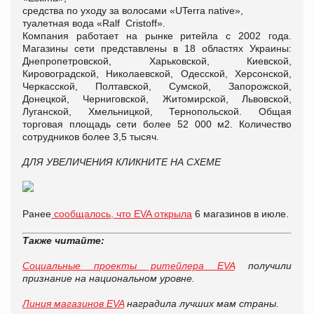
средства по уходу за волосами «UTerra native»,
туалетная вода «Ralf Cristoff».
Компания работает на рынке ритейла с 2002 года.
Магазины сети представлены в 18 областях Украины:
Днепропетровской, Харьковской, Киевской,
Кировоградской, Николаевской, Одесской, Херсонской,
Черкасской, Полтавской, Сумской, Запорожской,
Донецкой, Черниговской, Житомирской, Львовской,
Луганской, Хмельницкой, Тернопольской. Общая
торговая площадь сети более 52 000 м2. Количество
сотрудников более 3,5 тысяч.
ДЛЯ УВЕЛИЧЕНИЯ КЛИКНИТЕ НА СХЕМЕ
Ранее
сообщалось, что EVA открыла
6 магазинов в июле.
Также читайте:
Социальные проекты ритейлера EVA
получили
признание на национальном уровне.
Линия магазинов EVA
наградила лучших мам страны.