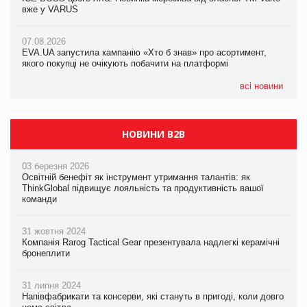
вже у VARUS
вже у VARUS
07.08.2026
Франція заборонила рекламні дзвінки без згоди клієнтів
07.08.2026
07.08.2026
EVA.UA запустила кампанію «Хто б знав» про асортимент,
EVA.UA запустила кампанію «Хто б знав» про асортимент,
якого покупці не очікують побачити на платформі
якого покупці не очікують побачити на платформі
всі новини
НОВИНИ B2B
03 березня 2026
Освітній бенефіт як інструмент утримання талантів: як
ThinkGlobal підвищує лояльність та продуктивність вашої
команди
31 жовтня 2024
Компанія Rarog Tactical Gear презентувала надлегкі керамічні
бронеплити
31 липня 2024
Напівфабрикати та консерви, які стануть в пригоді, коли довго