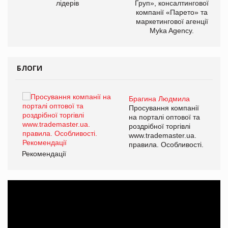
лідерів
Груп», консалтингової
компанії «Парето» та
маркетингової агенції
Myka Agency.
БЛОГИ
Брагина Людмила
ї
Просування компанії
а
на порталі оптової та
роздрібної торгівлі
www.trademaster.ua.
і.
правила. Особливості.
Рекомендації
Ре