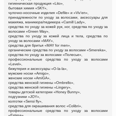
гигиеническая продукция «Lito»,
бытовая химия «SKY»,
чулочно-носочные изделия «Defile» и «Viv'en»,
принадлежности по уходу за волосами, аксессуары для
макияжа, маникюра/педикюра «Camill Lady»,
средства по уходу за кожей рук, ног, средства по уходу за
волосами «Green Way»,
средства по уходу за кожей лица и тела, средства по
уходу за волосами «MAY»,
средства для бритья «MAY for men»,
органические средства по уходу за волосами «Smereka»,
средства по уходу за волосами «Полесье»,
профессиональные средства по уходу за волосами
«Level»,
бижутерия и аксессуары «O-la-la»,
мужские носки «Amigo»,
женские носки «AmiGA»,
средства женской гигиены «Ombrello»,
средства женской гигиены «Lingery»,
товары детской категории «Honey Bunny»,
подгузники «JOY»,
колготки «Sensi fly»,
средства для окрашивания волос «Colibri»,
профессиональные средства по уходу за волосами
«Estima»,