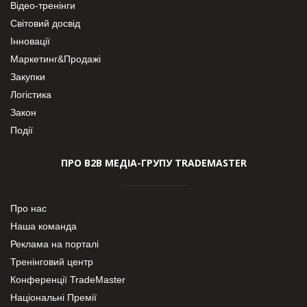
Відео-тренінги
Світовий досвід
Інновації
Маркетинг&Продажі
Закупки
Логістика
Закон
Події
ПРО В2В МЕДІА-ГРУПУ TRADEMASTER
Про нас
Наша команда
Реклама на порталі
Тренінговий центр
Конференції TradeMaster
Національні Премії