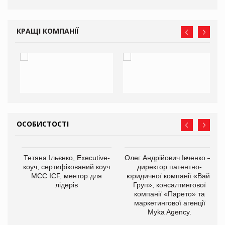
КРАЩІ КОМПАНІЇ
ОСОБИСТОСТІ
,
Тетяна Ільєнко, Executive-
Олег Андрійович Івченко —
ОВ
коуч, сертифікований коуч
директор патентно-
МСС ICF, ментор для
юридичної компанії «Вайз
лідерів
Груп», консалтингової
компанії «Парето» та
маркетингової агенції
Myka Agency.