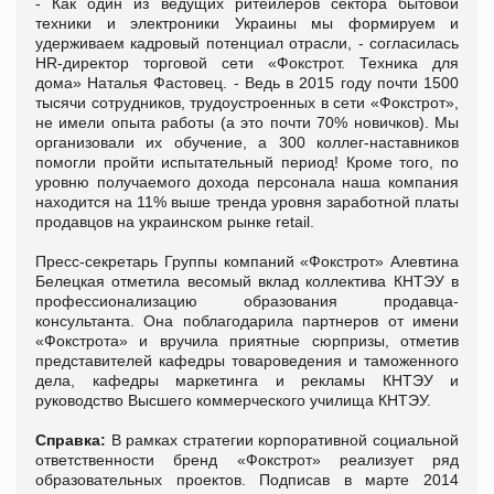
- Как один из ведущих ритейлеров сектора бытовой
техники и электроники Украины мы формируем и
удерживаем кадровый потенциал отрасли, - согласилась
HR-директор торговой сети «Фокстрот. Техника для
дома» Наталья Фастовец. - Ведь в 2015 году почти 1500
тысячи сотрудников, трудоустроенных в сети «Фокстрот»,
не имели опыта работы (а это почти 70% новичков). Мы
организовали их обучение, а 300 коллег-наставников
помогли пройти испытательный период! Кроме того, по
уровню получаемого дохода персонала наша компания
находится на 11% выше тренда уровня заработной платы
продавцов на украинском рынке retail.
Пресс-секретарь Группы компаний «Фокстрот» Алевтина
Белецкая отметила весомый вклад коллектива КНТЭУ в
профессионализацию образования продавца-
консультанта. Она поблагодарила партнеров от имени
«Фокстрота» и вручила приятные сюрпризы, отметив
представителей кафедры товароведения и таможенного
дела, кафедры маркетинга и рекламы КНТЭУ и
руководство Высшего коммерческого училища КНТЭУ.
Справка:
В рамках стратегии корпоративной социальной
ответственности бренд «Фокстрот» реализует ряд
образовательных проектов. Подписав в марте 2014