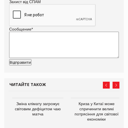
Захист від СПАМ
Сообщение
*
ЧИТАЙТЕ ТАКОЖ
Зміна клімату загрожує
Криза у Китаї може
ne
світовим дефіцитом чаю
спричинити великі
матча
потрясіння для світової
економіки