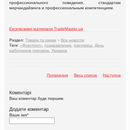
профессионального поведения, стандартам
мерчандайзинга и профессиональным компетенциям.
Ексклюзивні матеріали TradeMaster.ua
Раздел:
Товари та ринки
>
Все новости
Теги:
«Фокстрот»
,
поздравление
,
партнеры
,
День
работников торговли
,
Украина
Попередня
Весь список
Наступна
Коментарі
Ваш коментар буде першим.
Додати коментар
Ваше імя
*