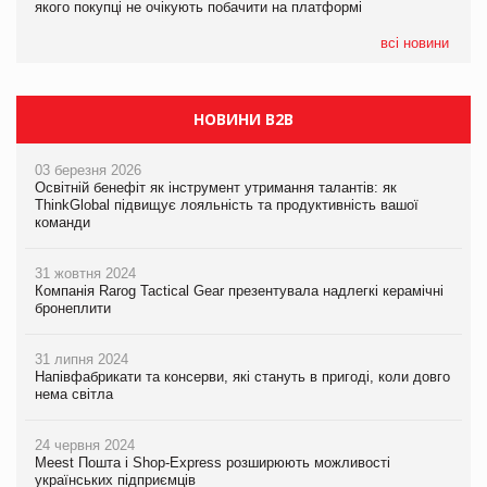
якого покупці не очікують побачити на платформі
якого покупці не очікують побачити на платформі
всі новини
НОВИНИ B2B
03 березня 2026
Освітній бенефіт як інструмент утримання талантів: як
ThinkGlobal підвищує лояльність та продуктивність вашої
команди
31 жовтня 2024
Компанія Rarog Tactical Gear презентувала надлегкі керамічні
бронеплити
31 липня 2024
Напівфабрикати та консерви, які стануть в пригоді, коли довго
нема світла
24 червня 2024
Meest Пошта і Shop-Express розширюють можливості
українських підприємців