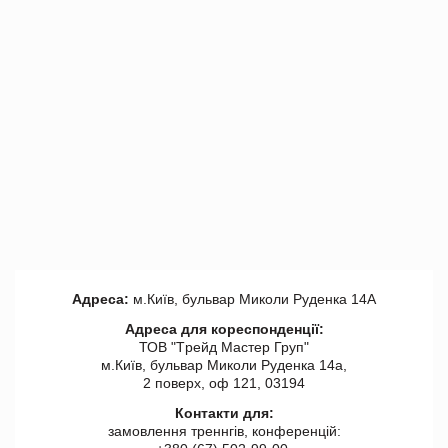
Адреса:
м.Київ, бульвар Миколи Руденка 14А
Адреса для кореспонденції:
ТОВ "Tрейд Мастер Груп"
м.Київ, бульвар Миколи Руденка 14а,
2 поверх, оф 121, 03194
Контакти для:
замовлення треннгів, конференцій: