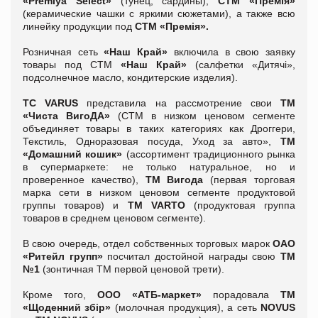
«
Premiya
Select»
(тунец, сардины),
СТМ «
Премія»
(керамические чашки с яркими сюжетами), а также всю
линейку продукции под
СТМ «
Премія».
Розничная сеть
«Наш Край»
включила в свою заявку
товары под СТМ
«Наш Край»
(салфетки «Дитячі»,
подсолнечное масло, кондитерские изделия).
ТС
VARUS
представила на рассмотрение свои
ТМ
«Чиста ВигоДА»
(СТМ в низком ценовом сегменте
объединяет товары в таких категориях как Дроггери,
Текстиль, Одноразовая посуда, Уход за авто»,
ТМ
«Домашний кошик»
(ассортимент традиционного рынка
в супермаркете: не только натуральное, но и
проверенное качество),
ТМ Вигода
(первая торговая
марка сети в низком ценовом сегменте продуктовой
группы товаров) и
ТМ
VARTO
(продуктовая группа
товаров в среднем ценовом сегменте).
В свою очередь, отдел собственных торговых марок
ОАО
«Ритейл групп»
посчитал достойной награды свою
ТМ
№1
(зонтичная ТМ первой ценовой трети).
Кроме того,
ООО «АТБ-маркет»
порадовала
ТМ
«Щоденний
збір»
(молочная продукция), а сеть
NOVUS