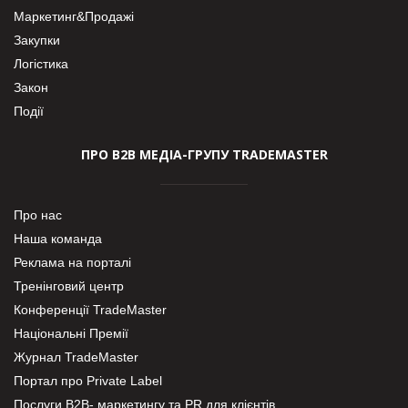
Маркетинг&Продажі
Закупки
Логістика
Закон
Події
ПРО В2В МЕДІА-ГРУПУ TRADEMASTER
Про нас
Наша команда
Реклама на порталі
Тренінговий центр
Конференції TradeMaster
Національні Премії
Журнал TradeMaster
Портал про Private Label
Послуги В2В- маркетингу та PR для клієнтів