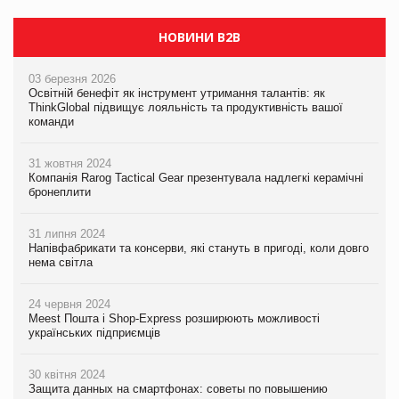
НОВИНИ B2B
03 березня 2026
Освітній бенефіт як інструмент утримання талантів: як
ThinkGlobal підвищує лояльність та продуктивність вашої
команди
31 жовтня 2024
Компанія Rarog Tactical Gear презентувала надлегкі керамічні
бронеплити
31 липня 2024
Напівфабрикати та консерви, які стануть в пригоді, коли довго
нема світла
24 червня 2024
Meest Пошта і Shop-Express розширюють можливості
українських підприємців
30 квітня 2024
Защита данных на смартфонах: советы по повышению