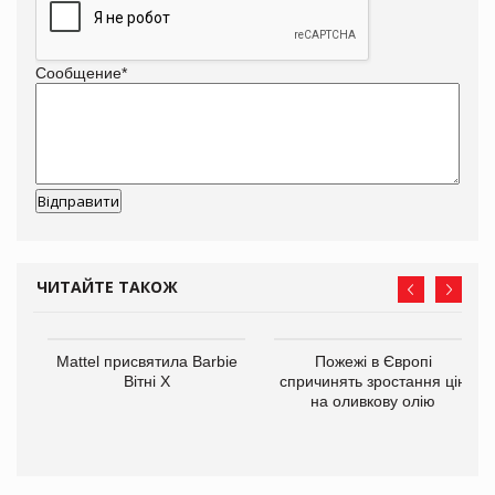
Сообщение
*
ЧИТАЙТЕ ТАКОЖ
Mattel присвятила Barbie
Пожежі в Європі
ції
Вітні Х
спричинять зростання цін
 до
на оливкову олію