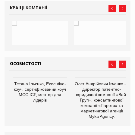
КРАЩІ КОМПАНІЇ
ОСОБИСТОСТІ
,
Тетяна Ільєнко, Executive-
Олег Андрійович Івченко —
ОВ
коуч, сертифікований коуч
директор патентно-
МСС ICF, ментор для
юридичної компанії «Вайз
лідерів
Груп», консалтингової
компанії «Парето» та
маркетингової агенції
Myka Agency.