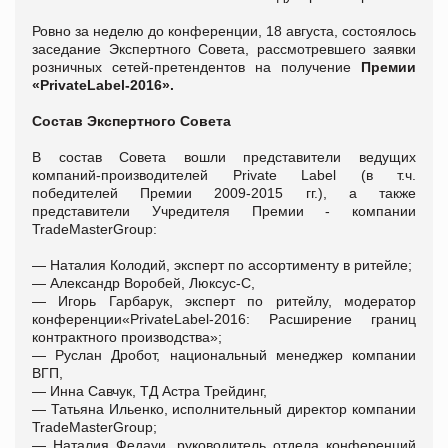
Ровно за неделю до конференции, 18 августа, состоялось
заседание Экспертного Совета, рассмотревшего заявки
розничных сетей-претендентов на получение
Премии
«PrivateLabel-2016».
Состав Экспертного Совета
В состав Совета вошли представители ведущих
компаний-производителей Private Label (в т.ч.
победителей Премии 2009-2015 гг.), а также
представители Учредителя Премии - компании
TradeMasterGroup:
— Наталия Колодий, эксперт по ассортименту в ритейле;
— Александр Воробей, Люксус-С,
— Игорь Гарбарук, эксперт по ритейлу, модератор
конференции«PrivateLabel-2016: Расширение границ
контрактного производства»;
— Руслан Дробот, национальный менеджер компании
ВГП,
— Инна Савчук, ТД Астра Трейдинг,
— Татьяна Ильенко, исполнительный директор компании
TradeMasterGroup;
— Наталия Федауи, руководитель отдела конференций