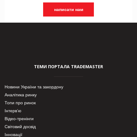
написати нам
ТЕМИ ПОРТАЛА TRADEMASTER
Новини України та закордону
Аналітика ринку
Топи про ринок
Інтерв’ю
Відео-тренінги
Світовий досвід
Інновації