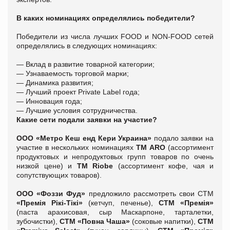
В каких номинациях определялись победители?
Победители из числа лучших FOOD и NON-FOOD сетей
определялись в следующих номинациях:
— Вклад в развитие товарной категории;
— Узнаваемость торговой марки;
— Динамика развития;
— Лучший проект Private Label года;
— Инновация года;
— Лучшие условия сотрудничества.
Какие сети подали заявки на участие?
ООО «Метро Кеш енд Кери Украина»
подало заявки на
участие в нескольких номинациях
ТМ
ARO
(ассортимент
продуктовых и непродуктовых групп товаров по очень
низкой цене) и
ТМ
Riobe
(ассортимент кофе, чая и
сопутствующих товаров).
ООО «Фоззи Фуд»
предложило рассмотреть свои СТМ
«
Премія Рікі-Тікі»
(кетчуп, печенье),
СТМ «
Премія»
(паста арахисовая, сыр Маскарпоне, тарталетки,
зубочистки),
СТМ «Повна Чаша»
(соковые напитки),
СТМ