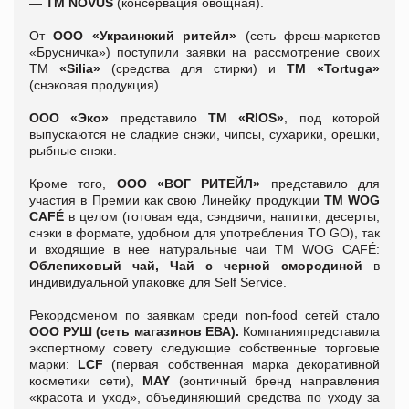
—
ТМ
NOVUS
(консервация овощная).
От
ООО «Украинский ритейл»
(сеть фреш-маркетов
«Брусничка») поступили заявки на рассмотрение своих
ТМ
«
Silia»
(средства для стирки) и
ТМ «
Tortuga»
(снэковая продукция).
ООО «Эко»
представило
ТМ «
RIOS»
, под которой
выпускаются не сладкие снэки, чипсы, сухарики, орешки,
рыбные снэки.
Кроме того,
ООО «ВОГ РИТЕЙЛ»
представило для
участия в Премии как свою Линейку продукции
ТМ
WOG
CAFÉ
в целом (готовая еда, сэндвичи, напитки, десерты,
снэки в формате, удобном для употребления TO GO), так
и входящие в нее натуральные чаи ТМ WOG CAFÉ:
Облепиховый чай, Чай с черной смородиной
в
индивидуальной упаковке для Self Service.
Рекордсменом по заявкам среди non-food сетей стало
ООО РУШ (сеть магазинов ЕВА).
Компанияпредставила
экспертному совету следующие собственные торговые
марки:
LCF
(первая собственная марка декоративной
косметики сети),
MAY
(зонтичный бренд направления
«красота и уход», объединяющий средства по уходу за