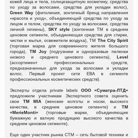
кожей лица и тела, солнцезащитную косметику, средства
по уходу за волосами, средства для укладки волос),
Green
Way
(фитолиния, зонтичный бренд направления
«красота и уход», объединяющий средства по уходу за
лицом и телом, средства по уходу за волосами, средства
личной гигиены),
SKY
style
(зонтичная ТМ в среднем
ценовом сегменте, объединяющая средства для стирки,
чистки и мытья, освежители воздуха), ТМ
The
City
Spirit
(торговая марка для современного жителя большого
города),
ТМ
Joy
(подгузники и одноразовые пеленки
низкого и среднего ценового сегмента),
Level
(ассортимент профессиональных средств,
предназначенных для ухода за волосами и укладки
волос. Первый проект сети ЕВА в сегменте
профессиональных косметических средств).
Эксперты отдела private labels
ООО «Суматра-ЛТД»
предложили участникам Экспертного совета оценить
свои
ТМ
MIA
(женские колготы и носки, высокого
качества, в среднем ценовом сегменте) и
ТМ
«
Meri
e
Monti
»
(торговые марки, объединяющие
бумажную и ватную продукцию высокого качества в
среднем ценовом сегменте).
Еще один участник рынка СТМ – сеть бытовой техники и