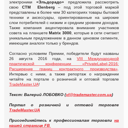
электроники
«Эльдорадо»
предложила рассмотреть
свою
СТМ
Elenberg
– под этой торговой маркой
представлены в более чем 30 категориях товары бытовой
техники и аксессуары, ориентированные на широкие
слои потребителей с низким и средним уровнем доходов.
Также компания акцентировала внимание участников
совета на планшете
Matrix 3000
, которые в сети считают
уникальным предложением в данном ценовом сегменте,
имеющим аналоги только у брендов.
Согласно условиям Премии, победители будут названы
26 августа 2016 года, на
VIII Международной
практической конференции «PrivateLabel-2016:
Расширение границ контрактного производства»
.
Интервью с ними, а также репортаж о награждении
читайте на портале о розничной и оптовой торговле
TradeMaster.UA
!
Текст: Валерий ЛОБОВКО (
vl@trademaster.com.ua
)
Портал о розничной и оптовой торговле
TradeMaster.UA
Присоединяйтесь к профессионалам торговли
на
нашей странице FB