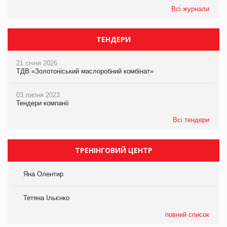
Всі журнали
ТЕНДЕРИ
21 січня 2026
ТДВ «Золотоніський маслоробний комбінат»
03 липня 2023
Тендери компанії
Всі тендери
ТРЕНІНГОВИЙ ЦЕНТР
Яна Олентир
Тетяна Ільєнко
повний список