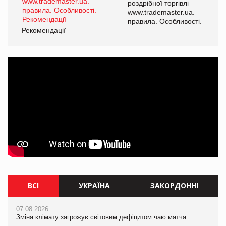
роздрібної торгівлі
www.trademaster.ua.
і.
правила. Особливості.
Рекомендації
Ре
ВСІ
УКРАЇНА
ЗАКОРДОННІ
07.08.2026
07.08.2026
07.08.2026
Зміна клімату загрожує світовим дефіцитом чаю матча
Зміна клімату загрожує світовим дефіцитом чаю матча
Зміна клімату загрожує світовим дефіцитом чаю матча