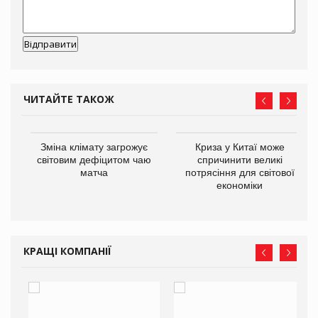
ЧИТАЙТЕ ТАКОЖ
Зміна клімату загрожує
Криза у Китаї може
ne
світовим дефіцитом чаю
спричинити великі
матча
потрясіння для світової
економіки
КРАЩІ КОМПАНІЇ