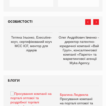
ОСОБИСТОСТІ
,
Тетяна Ільєнко, Executive-
Олег Андрійович Івченко —
ОВ
коуч, сертифікований коуч
директор патентно-
МСС ICF, ментор для
юридичної компанії «Вайз
лідерів
Груп», консалтингової
компанії «Парето» та
маркетингової агенції
Myka Agency.
БЛОГИ
Брагина Людмила
ї
Просування компанії
а
на порталі оптової та