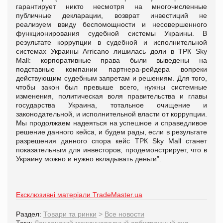
гарантирует никто несмотря на многочисленные
публичные декларации, возврат инвестиций не
реализуем ввиду беспомощности и несовершенного
функционирования судебной системы Украины. В
результате коррупции в судебной и исполнительной
системах Украины Arricano лишилась доли в ТРК Sky
Mall: корпоративные права были выведены на
подставные компании партнера-рейдера вопреки
действующим судебным запретам и решениям. Для того,
чтобы закон был превыше всего, нужны системные
изменения, политическая воля правительства и главы
государства Украина, тотальное очищение и
законодательной, и исполнительной власти от коррупции.
Мы продолжаем надеяться на успешное и справедливое
решение данного кейса, и будем рады, если в результате
разрешения данного спора кейс ТРК Sky Mall станет
показательным для инвесторов, продемонстрирует, что в
Украину можно и нужно вкладывать деньги”.
Ексклюзивні матеріали TradeMaster.ua
Раздел:
Товари та ринки
>
Все новости
Теги:
Лондонский международный арбитражный суд
,