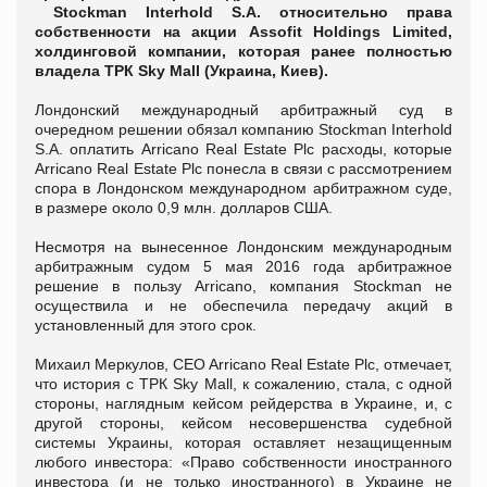
Stockman Interhold S.A. относительно права
собственности на акции Assofit Holdings Limited,
холдинговой компании, которая ранее полностью
владела ТРК Sky Mall (Украина, Киев).
Лондонский международный арбитражный суд в
очередном решении обязал компанию Stockman Interhold
S.A. оплатить Arricano Real Estate Plc расходы, которые
Arricano Real Estate Plc понесла в связи с рассмотрением
спора в Лондонском международном арбитражном суде,
в размере около 0,9 млн. долларов США.
Несмотря на вынесенное Лондонским международным
арбитражным судом 5 мая 2016 года арбитражное
решение в пользу Arricano, компания Stockman не
осуществила и не обеспечила передачу акций в
установленный для этого срок.
Михаил Меркулов, CEO Arricano Real Estate Plc, отмечает,
что история с ТРК Sky Mall, к сожалению, стала, с одной
стороны, наглядным кейсом рейдерства в Украине, и, с
другой стороны, кейсом несовершенства судебной
системы Украины, которая оставляет незащищенным
любого инвестора: «Право собственности иностранного
инвестора (и не только иностранного) в Украине не