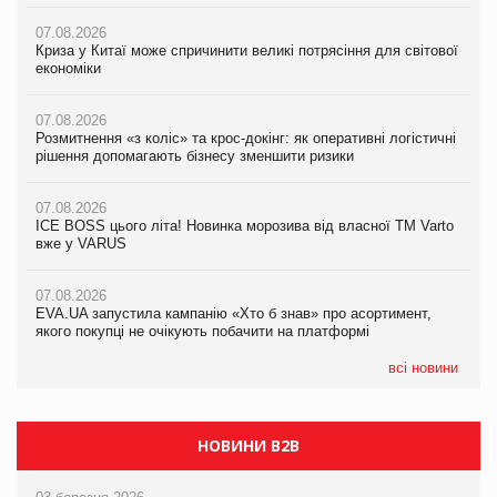
07.08.2026
07.08.2026
07.08.2026
Криза у Китаї може спричинити великі потрясіння для світової
Криза у Китаї може спричинити великі потрясіння для світової
Криза у Китаї може спричинити великі потрясіння для світової
економіки
економіки
економіки
07.08.2026
07.08.2026
07.08.2026
Розмитнення «з коліс» та крос-докінг: як оперативні логістичні
Розмитнення «з коліс» та крос-докінг: як оперативні логістичні
Kraft Heinz скоротила збиток у першому півріччі
рішення допомагають бізнесу зменшити ризики
рішення допомагають бізнесу зменшити ризики
07.08.2026
07.08.2026
07.08.2026
Продажі Hugo Boss впали на 9%
ICE BOSS цього літа! Новинка морозива від власної ТМ Varto
ICE BOSS цього літа! Новинка морозива від власної ТМ Varto
вже у VARUS
вже у VARUS
07.08.2026
Франція заборонила рекламні дзвінки без згоди клієнтів
07.08.2026
07.08.2026
EVA.UA запустила кампанію «Хто б знав» про асортимент,
EVA.UA запустила кампанію «Хто б знав» про асортимент,
якого покупці не очікують побачити на платформі
якого покупці не очікують побачити на платформі
всі новини
НОВИНИ B2B