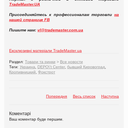
TradeMaster.UA
Присоединяйтесь к профессионалам торговли
на
нашей странице FB
Пишите нам:
vl@trademaster.com.ua
Ексклюзивні матеріали TradeMaster.ua
Раздел:
Товари та ринки
>
Все новости
Теги:
Украина
,
DEPO\'t Center
,
бывший Кировоград
,
Кропивницкий
,
Фокстрот
Попередня
Весь список
Наступна
Коментарі
Ваш коментар буде першим.