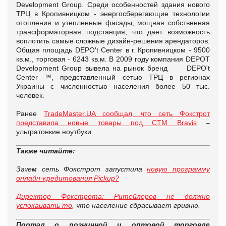
Development Group. Среди особенностей здания нового
ТРЦ в Кропивницком - энергосберегающие технологии
отопления и утепленные фасады, мощная собственная
трансформаторная подстанция, что дает возможность
воплотить самые сложные дизайн-решения арендаторов.
Общая площадь DEPO't Center в г. Кропивницком - 9500
кв.м., торговая - 6243 кв.м. В 2009 году компания DEPOT
Development Group вывела на рынок бренд DEPO't
Center ™, представленный сетью ТРЦ в регионах
Украины с численностью населения более 50 тыс.
человек.
Ранее
TradeMaster.UA сообщал, что cеть Фокстрот
представила новые товары под СТМ Bravis
–
ультратонкие ноутбуки.
Также читайте:
Зачем сеть Фокстрот запустила
новую программу
онлайн-кредитования Pickup?
Директор Фокстрота: Ритейлеров не должно
успокаивать то
, что население сбрасывает гривню.
Портал о розничной и оптовой торговле