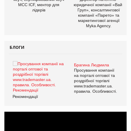
МСС ICF, ментор для
юридичної компанії «Вайз
лідерів
Груп», консалтингової
компанії «Парето» та
маркетингової агенції
Myka Agency.
БЛОГИ
Брагина Людмила
ї
Просування компанії
а
на порталі оптової та
роздрібної торгівлі
www.trademaster.ua.
і.
правила. Особливості.
Рекомендації
Ре