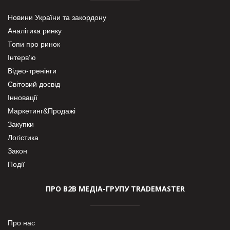
Новини України та закордону
Аналітика ринку
Топи про ринок
Інтерв’ю
Відео-тренінги
Світовий досвід
Інновації
Маркетинг&Продажі
Закупки
Логістика
Закон
Події
ПРО В2В МЕДІА-ГРУПУ TRADEMASTER
Про нас