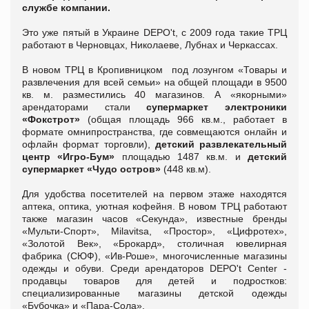
службе компании.
Это уже пятый в Украине DEPO't, с 2009 года такие ТРЦ
работают в Черновцах, Николаеве, Лубнах и Черкассах.
В новом ТРЦ в Кропивницком под лозунгом «Товары и
развлечения для всей семьи» на общей площади в 9500
кв. м. разместились 40 магазинов. А «якорными»
арендаторами стали
супермаркет электроники
«Фокстрот»
(общая площадь 966 кв.м., работает в
формате омнипространства, где совмещаются онлайн и
офлайн формат торговли),
детский развлекательный
центр «Игро-Бум»
площадью 1487 кв.м. и
детский
супермаркет «Чудо остров»
(448 кв.м).
Для удобства посетителей на первом этаже находятся
аптека, оптика, уютная кофейня. В новом ТРЦ работают
также магазин часов «Секунда», известные бренды
«Мульти-Спорт», Мilavitsa, «Простор», «Цифротех»,
«Золотой Век», «Брокард», столичная ювелирная
фабрика (СЮФ), «Ив-Роше», многочисленные магазины
одежды и обуви. Среди арендаторов DEPO't Center -
продавцы товаров для детей и подростков:
специализированные магазины детской одежды
«Бубочка» и «Пара-Сола».