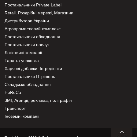
Постачальники Private Label
Retail. Роздрібні мережі, Магазини
Дистрибутори України
Агропромисловий комплекс
Постачальники обладнання
Постачальники послуг
Логістичні компанії
Тара та упаковка
Харчові добавки. Інгредієнти.
Постачальники IT-рішень
Складське обладнання
HoReCa
ЗМІ, Агенції, реклама, поліграфія
Транспорт
Іноземні компанії