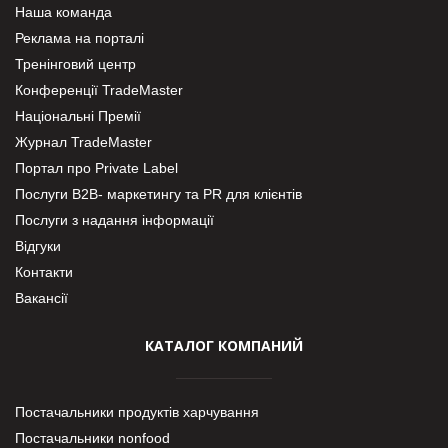
Наша команда
Реклама на порталі
Тренінговий центр
Конференції TradeMaster
Національні Премії
Журнал TradeMaster
Портал про Private Label
Послуги В2В- маркетингу та PR для клієнтів
Послуги з надання інформації
Відгуки
Контакти
Вакансії
КАТАЛОГ КОМПАНИЙ
Постачальники продуктів харчування
Постачальники nonfood