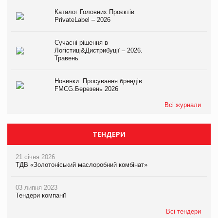
Каталог Головних Проєктів
PrivateLabel – 2026
Сучасні рішення в
Логістиці&Дистрибуції – 2026.
Травень
Новинки. Просування брендів
FMCG.Березень 2026
Всі журнали
ТЕНДЕРИ
21 січня 2026
ТДВ «Золотоніський маслоробний комбінат»
03 липня 2023
Тендери компанії
Всі тендери