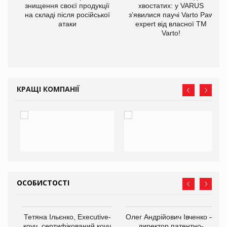
знищення своєї продукції
хвостатих: у VARUS
на складі після російської
з’явилися паучі Varto Paw
атаки
expert від власної ТМ
Varto!
КРАЩІ КОМПАНІЇ
ОСОБИСТОСТІ
,
Тетяна Ільєнко, Executive-
Олег Андрійович Івченко —
ОВ
коуч, сертифікований коуч
директор патентно-