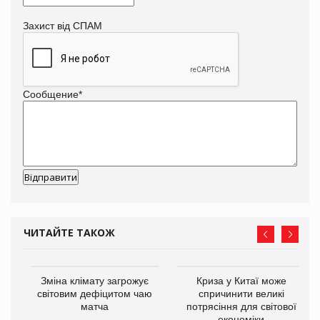
Захист від СПАМ
Сообщение
*
ЧИТАЙТЕ ТАКОЖ
Зміна клімату загрожує
Криза у Китаї може
ne
світовим дефіцитом чаю
спричинити великі
матча
потрясіння для світової
економіки