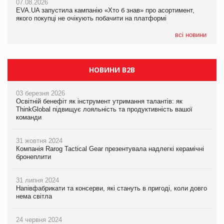
07.08.2026
07.08.2026
EVA.UA запустила кампанію «Хто б знав» про асортимент,
EVA.UA запустила кампанію «Хто б знав» про асортимент,
якого покупці не очікують побачити на платформі
якого покупці не очікують побачити на платформі
всі новини
НОВИНИ B2B
03 березня 2026
Освітній бенефіт як інструмент утримання талантів: як
ThinkGlobal підвищує лояльність та продуктивність вашої
команди
31 жовтня 2024
Компанія Rarog Tactical Gear презентувала надлегкі керамічні
бронеплити
31 липня 2024
Напівфабрикати та консерви, які стануть в пригоді, коли довго
нема світла
24 червня 2024