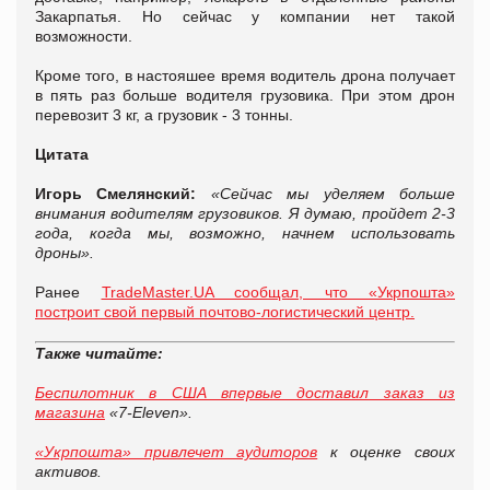
Закарпатья. Но сейчас у компании нет такой
возможности.
Кроме того, в настояшее время водитель дрона получает
в пять раз больше водителя грузовика. При этом дрон
перевозит 3 кг, а грузовик - 3 тонны.
Цитата
Игорь Смелянский:
«Сейчас мы уделяем больше
внимания водителям грузовиков. Я думаю, пройдет 2-3
года, когда мы, возможно, начнем использовать
дроны».
Ранее
TradeMaster.UA сообщал, что «Укрпошта»
построит свой первый почтово-логистический центр.
Также читайте:
Беспилотник в США впервые доставил заказ из
магазина
«7-Eleven».
«Укрпошта» привлечет аудиторов
к оценке своих
активов.