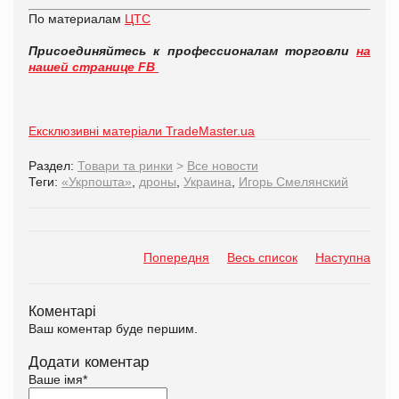
По материалам
ЦТС
Присоединяйтесь к профессионалам торговли
на
нашей странице FB
Ексклюзивні матеріали TradeMaster.ua
Раздел:
Товари та ринки
>
Все новости
Теги:
«Укрпошта»
,
дроны
,
Украина
,
Игорь Смелянский
Попередня
Весь список
Наступна
Коментарі
Ваш коментар буде першим.
Додати коментар
Ваше імя
*