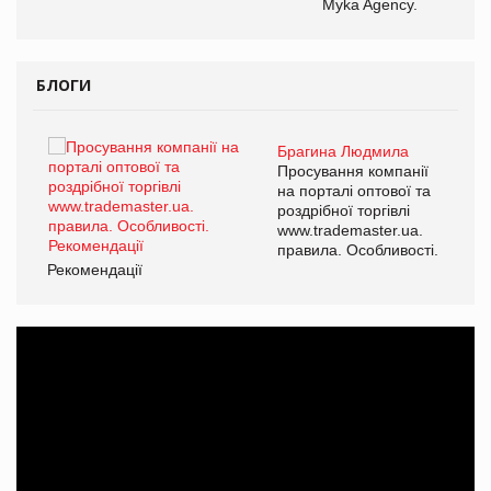
Myka Agency.
БЛОГИ
Брагина Людмила
ї
Просування компанії
а
на порталі оптової та
роздрібної торгівлі
www.trademaster.ua.
і.
правила. Особливості.
Рекомендації
Ре