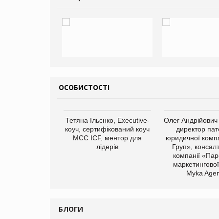
ОСОБИСТОСТІ
арас Ігорович,
Тетяна Ільєнко, Executive-
Олег Андрійович
иробництва ТОВ
коуч, сертифікований коуч
директор пат
Герчак"
МСС ICF, ментор для
юридичної компа
лідерів
Груп», консал
компанії «Пар
маркетингової
Myka Agen
БЛОГИ