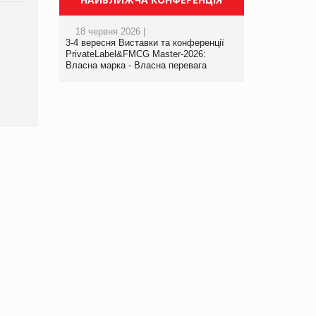
Брагина Людмила
18 червня 2026 |
Просування компанії на
3-4 вересня Виставки та конференції
порталі оптової та
PrivateLabel&FMCG Master-2026:
Власна марка - Власна перевага
роздрібної торгівлі
www.trademaster.ua.
правила. Особливості.