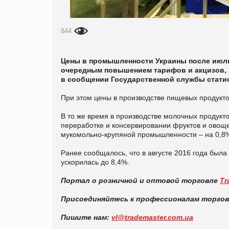
844
Цены в промышленности Украины после июльс
очередным повышением тарифов и акцизов, в 
в сообщении Государственной службы статист
При этом цены в производстве пищевых продукто
В то же время в производстве молочных продукто
переработке и консервировании фруктов и овоще
мукомольно-крупяной промышленности – на 0,8%
Ранее сообщалось, что в августе 2016 года был
ускорилась до 8,4%.
Портал о розничной и оптовой торговле
Tr
Присоединяйтесь к профессионалам торго
Пишите нам:
vl@trademaster.com.ua