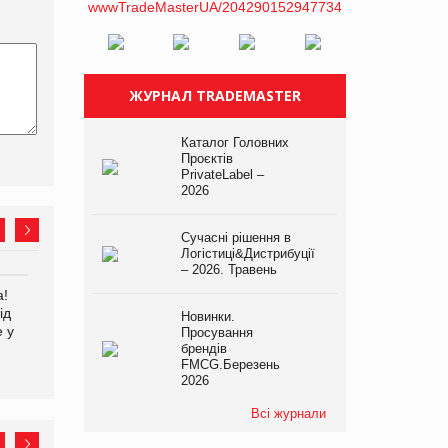
ЖУРНАЛ TRADEMASTER
Каталог Головних
Проєктів
PrivateLabel –
2026
Сучасні рішення в
Логістиці&Дистрибуції
– 2026. Травень
а!
EVA.UA запустила
Kraft Heinz скоротила
ід
кампанію «Хто б знав» про
збиток у першому півріччі
Новинки.
е у
асортимент, якого покупці
Просування
не очікують побачити на
брендів
FMCG.Березень
платформі
2026
Всі журнали