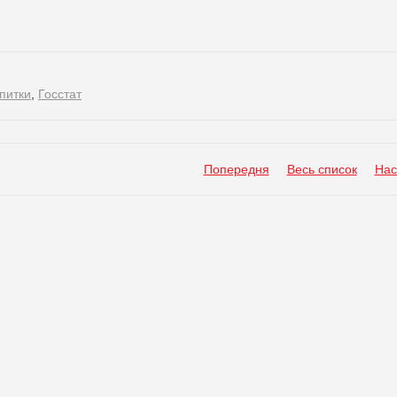
питки
,
Госстат
Попередня
Весь список
Нас