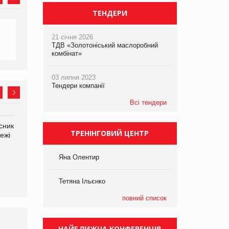
ТЕНДЕРИ
21 січня 2026
ТДВ «Золотоніський маслоробний
комбінат»
03 липня 2023
Тендери компанії
Всі тендери
сник
Олексій Логачов-Михайлов
Яна Сараніна, директор
ТРЕНІНГОВИЙ ЦЕНТР
ежі
Файно маркет Директор
компанії «УкраМарин»
департаменту з
виробництва
Яна Олентир
Тетяна Ільєнко
повний список
НАЙБЛИЖЧА КОНФЕРЕНЦІЯ