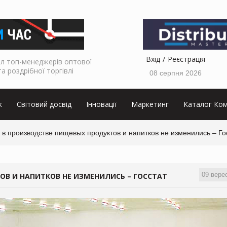
Вхід
Реєстрація
л топ-менеджерів оптової
та роздрібної торгівлі
08 серпня 2026
к
Світовий досвід
Інновації
Маркетинг
Каталог Ком
в производстве пищевых продуктов и напитков не изменились – Го
09 вере
ОВ И НАПИТКОВ НЕ ИЗМЕНИЛИСЬ – ГОССТАТ