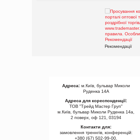
Брагина Людмила
Просування компанії на
порталі оптової та
роздрібної торгівлі
www.trademaster.ua.
правила. Особливості.
ії
Рекомендації
Адреса:
м.Київ, бульвар Миколи
Руденка 14А
Адреса для кореспонденції:
ТОВ "Tрейд Мастер Груп"
м.Київ, бульвар Миколи Руденка 14а,
2 поверх, оф 121, 03194
Контакти для:
замовлення треннгів, конференцій:
+380 (67) 502-99-00,