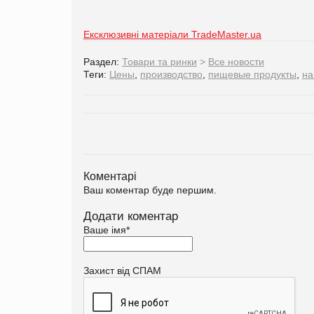
Ексклюзивні матеріали TradeMaster.ua
Раздел:
Товари та ринки
>
Все новости
Теги:
Цены
,
производство
,
пищевые продукты
,
на
Коментарі
Ваш коментар буде першим.
Додати коментар
Ваше імя
*
Захист від СПАМ