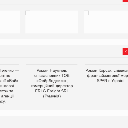
 Івченко —
Роман Наумчев,
Роман Корсак, співвла
ентно-
співзасновник ТОВ
франчайзингової мер
нії «Вайз
«ФейрЛоджикс»,
SPAR в Україні
тингової
комерційний директор
ето» та
FRLG Freight SRL
 агенції
(Румунія)
cy.