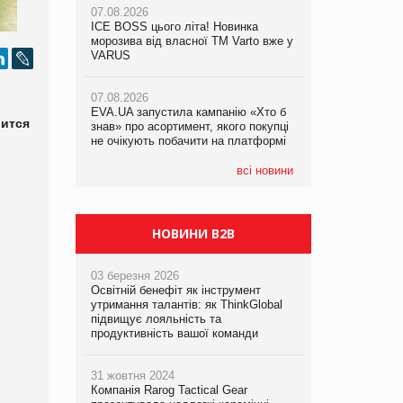
07.08.2026
07.08.2026
ICE BOSS цього літа! Новинка
ICE BOSS цього літа! Новинка
07.08.2026
морозива від власної ТМ Varto вже у
морозива від власної ТМ Varto вже у
Франція заборонила рекламні дзвінки
VARUS
VARUS
без згоди клієнтів
07.08.2026
07.08.2026
EVA.UA запустила кампанію «Хто б
EVA.UA запустила кампанію «Хто б
рится
знав» про асортимент, якого покупці
знав» про асортимент, якого покупці
не очікують побачити на платформі
не очікують побачити на платформі
всі новини
НОВИНИ B2B
03 березня 2026
Освітній бенефіт як інструмент
утримання талантів: як ThinkGlobal
підвищує лояльність та
продуктивність вашої команди
31 жовтня 2024
Компанія Rarog Tactical Gear