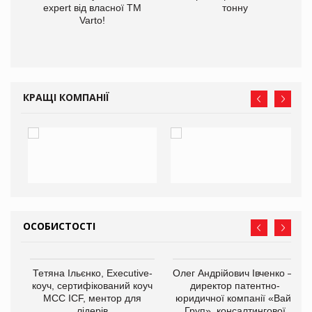
expert від власної ТМ
тонну
Varto!
КРАЩІ КОМПАНІЇ
ОСОБИСТОСТІ
,
Тетяна Ільєнко, Executive-
Олег Андрійович Івченко —
ОВ
коуч, сертифікований коуч
директор патентно-
МСС ICF, ментор для
юридичної компанії «Вайз
лідерів
Груп», консалтингової