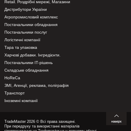
Retail. Роздрібні мережі, Магазини
Дистрибутори України
Агропромисловий комплекс
Постачальники обладнання
Постачальники послуг
Логістичні компанії
Тара та упаковка
Харчові добавки. Інгредієнти.
Постачальники IT-рішень
Складське обладнання
HoReCa
ЗМІ, Агенції, реклама, поліграфія
Транспорт
Іноземні компанії
TradeMaster 2026 © Всі права захищені.
При передруку та використанні матеріалів
гіперпосилання на Trademaster.ua у першому абзаці