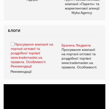
компанії «Парето» та
маркетингової агенції
Myka Agency.
БЛОГИ
Брагина Людмила
ї
Просування компанії
а
на порталі оптової та
роздрібної торгівлі
www.trademaster.ua.
і.
правила. Особливості.
Рекомендації
Ре