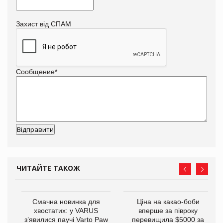
Захист від СПАМ
Сообщение
*
ЧИТАЙТЕ ТАКОЖ
у
Смачна новинка для
Ціна на какао-боби
хвостатих: у VARUS
вперше за півроку
з’явилися паучі Varto Paw
перевищила $5000 за