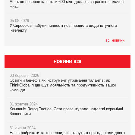
Amazon поверне клієнтам 600 млн доларів за раніше сплачені
Amazon поверне клієнтам 600 млн доларів за раніше сплачені
У Євросоюзі набули чинності нові правила щодо штучного
мита
мита
інтелекту
05.08.2026
05.08.2026
05.08.2026
У Євросоюзі набули чинності нові правила щодо штучного
У Євросоюзі набули чинності нові правила щодо штучного
Рекламна платформа вимагає від Google компенсацію за
інтелекту
інтелекту
втрату 6,9 трлн рекламних показів
всі новини
НОВИНИ B2B
03 березня 2026
Освітній бенефіт як інструмент утримання талантів: як
ThinkGlobal підвищує лояльність та продуктивність вашої
команди
31 жовтня 2024
Компанія Rarog Tactical Gear презентувала надлегкі керамічні
бронеплити
31 липня 2024
Напівфабрикати та консерви, які стануть в пригоді, коли довго