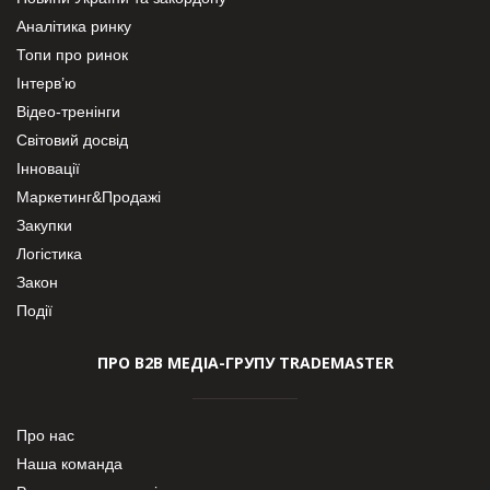
Аналітика ринку
Топи про ринок
Інтерв’ю
Відео-тренінги
Світовий досвід
Інновації
Маркетинг&Продажі
Закупки
Логістика
Закон
Події
ПРО В2В МЕДІА-ГРУПУ TRADEMASTER
Про нас
Наша команда