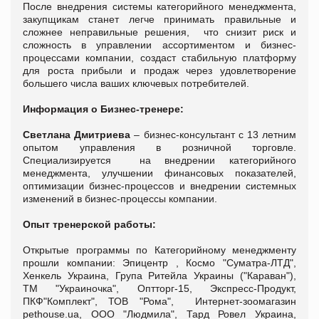
После внедрения системы категорийного менеджмента,
закупщикам станет легче принимать правильные и
сложнее неправильные решения, что снизит риск и
сложность в управлении ассортиментом и бизнес-
процессами компании, создаст стабильную платформу
для роста прибыли и продаж через удовлетворение
большего числа ваших ключевых потребителей.
Информация о Бизнес-тренере:
Светлана Дмитриева
– бизнес-консультант с 13 летним
опытом управления в розничной торговле.
Специализируется на внедрении категорийного
менеджмента, улучшении финансовых показателей,
оптимизации бизнес-процессов и внедрении системных
изменений в бизнес-процессы компании.
Опыт тренерской работы:
Открытые программы по Категорийному менеджменту
прошли компании: Эпицентр , Космо "Суматра-ЛТД",
Хенкель Украина, Група Ритейла Украины ("Караван"),
ТМ "Украиночка", Оптторг-15, Экспресс-Продукт,
ПКФ"Комплект", ТОВ "Рома", Интернет-зоомагазин
pethouse.ua, ООО "Людмила", Тард Ровел Украина,