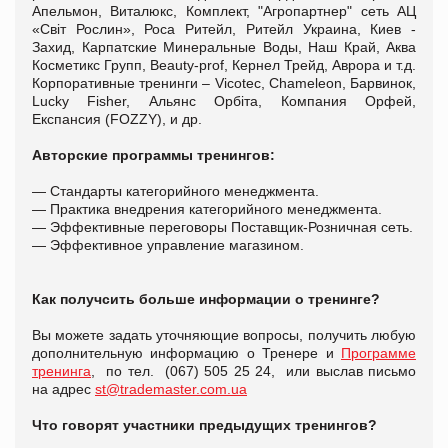
Апельмон, Виталюкс, Комплект, "Агропартнер" сеть АЦ
«Світ Рослин», Роса Ритейл, Ритейл Украина, Киев -
Захид, Карпатские Минеральные Воды, Наш Край, Аква
Косметикс Групп, Beauty-prof, Кернел Трейд, Аврора и т.д.
Корпоративные тренинги – Vicotec, Chameleon, Барвинок,
Lucky Fisher, Альянс Орбіта, Компания Орфей,
Експансия (FOZZY), и др.
Авторские программы тренингов:
— Стандарты категорийного менеджмента.
— Практика внедрения категорийного менеджмента.
— Эффективные переговоры Поставщик-Розничная сеть.
— Эффективное управление магазином.
Как получсить больше информации о тренинге?
Вы можете задать уточняющие вопросы, получить любую
дополнительную информацию о Тренере и
Программе
тренинга
, по тел. (067) 505 25 24, или выслав письмо
на адрес
st@trademaster.com.ua
Что говорят участники предыдущих тренингов?