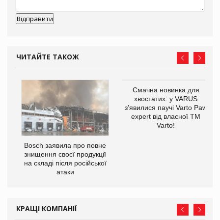
ЧИТАЙТЕ ТАКОЖ
 $1
Смачна новинка для
хвостатих: у VARUS
з’явилися паучі Varto Paw
expert від власної ТМ
Varto!
Bosch заявила про повне
знищення своєї продукції
на складі після російської
атаки
КРАЩІ КОМПАНІЇ