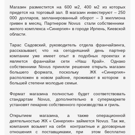
Магазин разместится на 600 м2, 400 м2 из которых
придется на торговый зал. В магазин инвестируют – 250
000 долларов, запланированный оборот – 3 миллиона
гривен в месяц. Партнером Novus стали собственники
жилого комплекса «Синергия» в городе Ирпень, Киевской
области.
Тарас Садовский, руководитель отдела франчайзинга,
рассказывает, что на сегодняшний день партнер
компании уже имеет опыт в подобных проектах и
является франчайзи сети «Наш Край». Однако
собственники Novus приняли решение открыть магазин
большего формата, поскольку ЖК «Синергия»
расположен в новом районе, проживают в котором в
большей степени молодые семьи.
Формат магазина полностью будет соответствовать
стандартам Novus, дополнительно в супермаркете
установят пекарню собственного производства и гриль.
Открытием магазина, а также операционной
деятельностью ЖК « Синергия» займется Novus. Так же,
компания возьмет на себя контрактные и договорные
отношения с поставщиками, при этом бесплатно