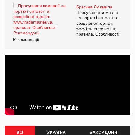
Брагина Людмила
ї
Просування компанії
а
на порталі оптової та
роздрібної торгівлі
www.trademaster.ua.
і.
правила. Особливості.
Рекомендації
Ре
ВСІ
УКРАЇНА
ЗАКОРДОННІ