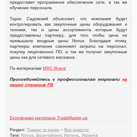
предоставит программное обеспечение сети, а так же
обучение персонала.
Тарас Садовский объясняет, что компания будет
контролировать как закупочные цены оборудования и
техники, так и цены ассортимента которые будут
предоставлены партнеру, для того чтобы цена не
превышала входные цены Novus. Благодаря этому,
партнеры компании сэкономят затраты на персонал,
покупку лицензионно ПО, а так же получат закупочные
цены как для сетевого магазина..
По материалам
MRC-Brand
Присоединяйтесь к профессионалам торговли
на
нашей странице FB
Ексклюзивні матеріали TradeMaster.ua
Раздел:
Товари та ринки
>
Все новости
Теги:
Novus
,
франчайзинг
,
Ирпень
,
Украина