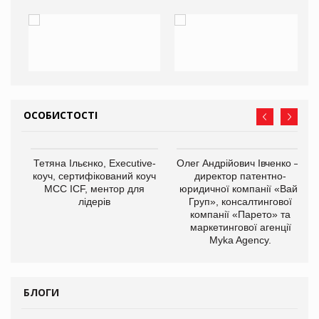
ОСОБИСТОСТІ
,
Тетяна Ільєнко, Executive-
Олег Андрійович Івченко —
ОВ
коуч, сертифікований коуч
директор патентно-
МСС ICF, ментор для
юридичної компанії «Вайз
лідерів
Груп», консалтингової
компанії «Парето» та
маркетингової агенції
Myka Agency.
БЛОГИ