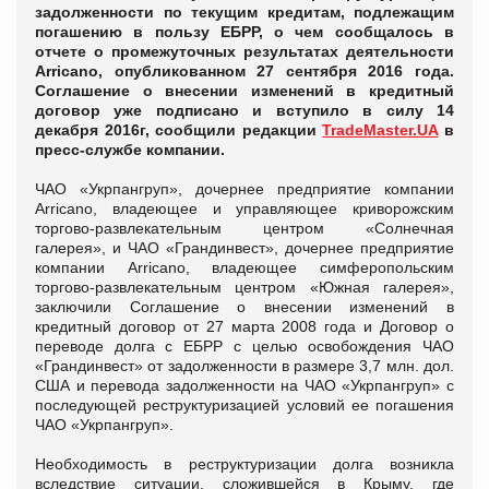
задолженности по текущим кредитам, подлежащим
погашению в пользу ЕБРР, о чем сообщалось в
отчете о промежуточных результатах деятельности
Arricano, опубликованном 27 сентября 2016 года.
Cоглашение о внесении изменений в кредитный
договор уже подписано и вступило в силу 14
декабря 2016г, сообщили редакции
TradeMaster.UA
в
пресс-службе компании.
ЧАО «Укрпангруп», дочернее предприятие компании
Arricano, владеющее и управляющее криворожским
торгово-развлекательным центром «Солнечная
галерея», и ЧАО «Грандинвест», дочернее предприятие
компании Arricano, владеющее симферопольским
торгово-развлекательным центром «Южная галерея»,
заключили Соглашение о внесении изменений в
кредитный договор от 27 марта 2008 года и Договор о
переводе долга с ЕБРР с целью освобождения ЧАО
«Грандинвест» от задолженности в размере 3,7 млн. дол.
США и перевода задолженности на ЧАО «Укрпангруп» с
последующей реструктуризацией условий ее погашения
ЧАО «Укрпангруп».
Необходимость в реструктуризации долга возникла
вследствие ситуации, сложившейся в Крыму, где