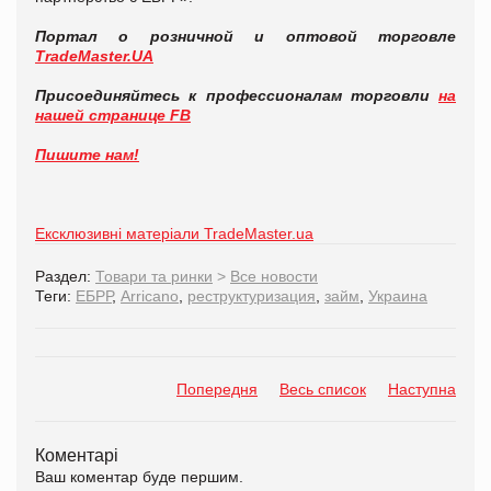
Портал о розничной и оптовой торговле
TradeMaster
.
UA
Присоединяйтесь к профессионалам торговли
на
нашей странице
FB
Пишите нам!
Ексклюзивні матеріали TradeMaster.ua
Раздел:
Товари та ринки
>
Все новости
Теги:
ЕБРР
,
Arricano
,
реструктуризация
,
займ
,
Украина
Попередня
Весь список
Наступна
Коментарі
Ваш коментар буде першим.