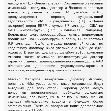
находится ТЦ «Южная галерея». Соглашение о внесении
изменений в кредитный договор и Договор о переводе
долга, вступившие в силу 14 декабря 2016г.,
предусматривают перевод существующей
задолженности ЧАО «Грандинвест» (ТЦ «Южная
галерея») перед ЕБРР в сумме 3,7 млн. дол. США на
ЧАО «Укрпангруп» (ТРК «Солнечная галерея»).
Вследствие такого перевода общая сумма, подлежащая
погашению ЧАО «Укрпангруп» в пользу ЕБРР составит
8,8 млн. дол. США, а маржа процентной ставки по
кредитному договору была увеличена с 6,5% до 8,0%
годовых. В рамках сделки 08 декабря 2016г. компания
Arricano также заключила соответствующий договор
гарантии с целью гарантирования погашения долга ЧАО
«Укрпангруп», в дополнение к существующим гарантиям
и залогам, выпущенным другими сторонами.
Михаил Меркулов, генеральный директор Arricano,
поясняет: «Мы уверены, что такое соглашение будет
выгодным для всех сторон. Перевод долга между
дочерними предприятиями необходим вследствие
изменений, произошедших в Крыму. К тому же, он
сделает обслуживание кредита в будущем более
эффективным. Также он продолжит наше долгосрочное
партнерство с ЕБРР».