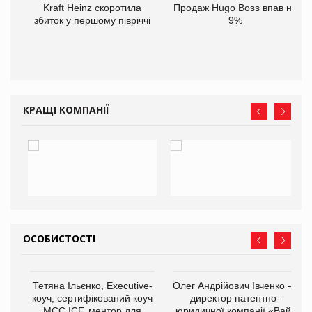
ам
Kraft Heinz скоротила
Продаж Hugo Boss впав на
іше
збиток у першому півріччі
9%
КРАЩІ КОМПАНІЇ
ОСОБИСТОСТІ
,
Тетяна Ільєнко, Executive-
Олег Андрійович Івченко —
ОВ
коуч, сертифікований коуч
директор патентно-
МСС ICF, ментор для
юридичної компанії «Вайз