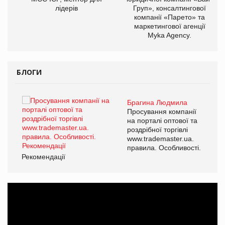
лідерів
Груп», консалтингової
компанії «Парето» та
маркетингової агенції
Myka Agency.
БЛОГИ
Брагина Людмила
ї
Просування компанії
а
на порталі оптової та
роздрібної торгівлі
www.trademaster.ua.
і.
правила. Особливості.
Рекомендації
Ре