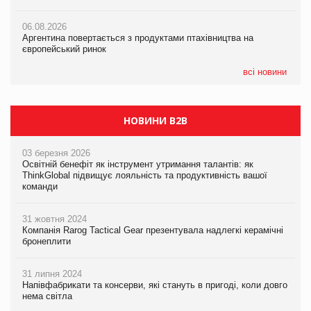
06.08.2026
06.08.2026
06.08.2026
Аргентина повертається з продуктами птахівництва на
Аргентина повертається з продуктами птахівництва на
Аргентина повертається з продуктами птахівництва на
європейський ринок
європейський ринок
європейський ринок
всі новини
НОВИНИ B2B
03 березня 2026
Освітній бенефіт як інструмент утримання талантів: як
ThinkGlobal підвищує лояльність та продуктивність вашої
команди
31 жовтня 2024
Компанія Rarog Tactical Gear презентувала надлегкі керамічні
бронеплити
31 липня 2024
Напівфабрикати та консерви, які стануть в пригоді, коли довго
нема світла