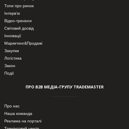
Топи про ринок
Інтерв’ю
Відео-тренінги
Світовий досвід
Інновації
Маркетинг&Продажі
Закупки
Логістика
Закон
Події
ПРО В2В МЕДІА-ГРУПУ TRADEMASTER
Про нас
Наша команда
Реклама на порталі
Тренінговий центр