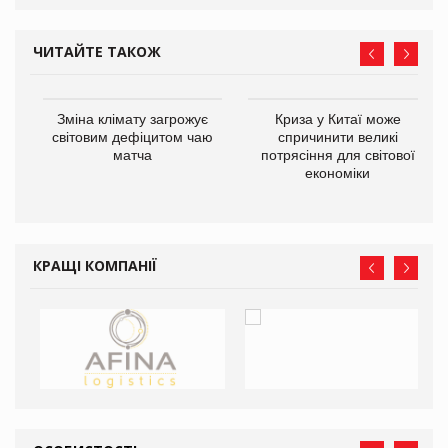
ЧИТАЙТЕ ТАКОЖ
Зміна клімату загрожує
Криза у Китаї може
ne
світовим дефіцитом чаю
спричинити великі
матча
потрясіння для світової
економіки
КРАЩІ КОМПАНІЇ