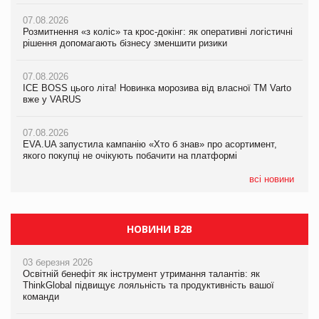
07.08.2026
07.08.2026
07.08.2026
Розмитнення «з коліс» та крос-докінг: як оперативні логістичні
Розмитнення «з коліс» та крос-докінг: як оперативні логістичні
Kraft Heinz скоротила збиток у першому півріччі
рішення допомагають бізнесу зменшити ризики
рішення допомагають бізнесу зменшити ризики
07.08.2026
07.08.2026
07.08.2026
Продажі Hugo Boss впали на 9%
ICE BOSS цього літа! Новинка морозива від власної ТМ Varto
ICE BOSS цього літа! Новинка морозива від власної ТМ Varto
вже у VARUS
вже у VARUS
07.08.2026
Франція заборонила рекламні дзвінки без згоди клієнтів
07.08.2026
07.08.2026
EVA.UA запустила кампанію «Хто б знав» про асортимент,
EVA.UA запустила кампанію «Хто б знав» про асортимент,
якого покупці не очікують побачити на платформі
якого покупці не очікують побачити на платформі
всі новини
НОВИНИ B2B
03 березня 2026
Освітній бенефіт як інструмент утримання талантів: як
ThinkGlobal підвищує лояльність та продуктивність вашої
команди