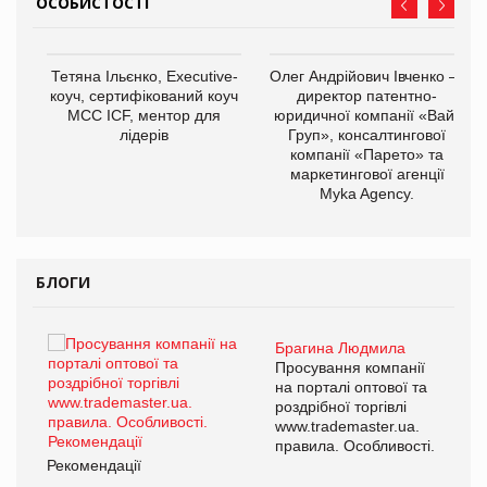
ОСОБИСТОСТІ
,
Тетяна Ільєнко, Executive-
Олег Андрійович Івченко —
ОВ
коуч, сертифікований коуч
директор патентно-
МСС ICF, ментор для
юридичної компанії «Вайз
лідерів
Груп», консалтингової
компанії «Парето» та
маркетингової агенції
Myka Agency.
БЛОГИ
Брагина Людмила
ї
Просування компанії
а
на порталі оптової та
роздрібної торгівлі
www.trademaster.ua.
і.
правила. Особливості.
Рекомендації
Ре