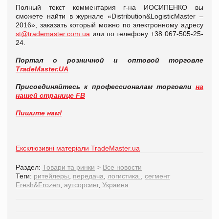
Полный текст комментария г-на ИОСИПЕНКО вы
сможете найти в журнале «Distribution&LogisticMaster –
2016», заказать который можно по электронному адресу
st@trademaster.com.ua
или по телефону +38 067-505-25-
24.
Портал о розничной и оптовой торговле
TradeMaster.UA
Присоединяйтесь к профессионалам торговли
на
нашей странице FB
Пишите нам!
Ексклюзивні матеріали TradeMaster.ua
Раздел:
Товари та ринки
>
Все новости
Теги:
ритейлеры
,
передача
,
логистика.
,
сегмент
Fresh&Frozen
,
аутсорсинг
,
Украина