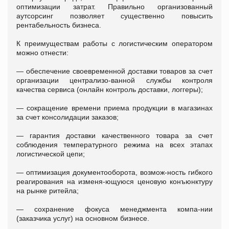
оптимизации затрат. Правильно организованный
аутсорсинг позволяет существенно повысить
рентабельность бизнеса.
К преимуществам работы с логистическим оператором
можно отнести:
— обеспечение своевременной доставки товаров за счет
организации централизо-ванной службы контроля
качества сервиса (онлайн контроль доставки, логгеры);
—
сокращение времени приема продукции в магазинах
за счет консолидации заказов;
—
гарантия доставки качественного товара за счет
соблюдения температурного режима на всех этапах
логистической цепи;
—
оптимизация документооборота, возмож-ность гибкого
реагирования на изменя-ющуюся ценовую конъюнктуру
на рынке ритейла;
—
сохранение фокуса менеджмента компа-нии
(заказчика услуг) на основном бизнесе.