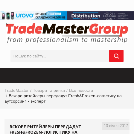
TradeMaster
Товари та ринки
Все новости
Вскоре ритейлеры передадут Fresh&Frozen-логистику на
аутсорсинг, - эксперт
13 січня 2017
ВСКОРЕ РИТЕЙЛЕРЫ ПЕРЕДАДУТ
FRESH&FROZEN-ЛОГИСТИКУ НА