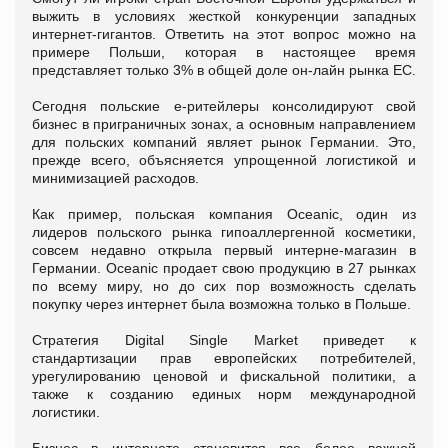
выжить в условиях жесткой конкуренции западных
интернет-гигантов. Ответить на этот вопрос можно на
примере Польши, которая в настоящее время
представляет только 3% в общей доле он-лайн рынка ЕС.
Сегодня польские е-ритейлеры консолидируют свой
бизнес в приграничных зонах, а основным направлением
для польских компаний являет рынок Германии. Это,
прежде всего, объясняется упрощенной логистикой и
минимизацией расходов.
Как пример, польская компания Oceanic, один из
лидеров польского рынка гипоаллергенной косметики,
совсем недавно открыла первый интерне-магазин в
Германии. Oceanic продает свою продукцию в 27 рынках
по всему миру, но до сих пор возможность сделать
покупку через интернет была возможна только в Польше.
Стратегия Digital Single Market приведет к
стандартизации прав европейских потребителей,
урегулированию ценовой и фискальной политики, а
также к созданию единых норм международной
логистики.
Бизнес в интернете становится все более важной