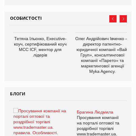
ОСОБИСТОСТІ
,
Тетяна Ільєнко, Executive-
Олег Андрійович Івченко —
ОВ
коуч, сертифікований коуч
директор патентно-
МСС ICF, ментор для
юридичної компанії «Вайз
лідерів
Груп», консалтингової
компанії «Парето» та
маркетингової агенції
Myka Agency.
БЛОГИ
Брагина Людмила
ї
Просування компанії
а
на порталі оптової та
роздрібної торгівлі
www.trademaster.ua.