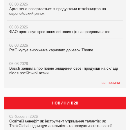
06.08.2026
06.08.2026
06.08.2026
Аргентина повертається з продуктами птахівництва на
Аргентина повертається з продуктами птахівництва на
Аргентина повертається з продуктами птахівництва на
європейський ринок
європейський ринок
європейський ринок
06.08.2026
06.08.2026
06.08.2026
ФАО прогнозує зростання світових цін на продовольство
ФАО прогнозує зростання світових цін на продовольство
ФАО прогнозує зростання світових цін на продовольство
06.08.2026
06.08.2026
06.08.2026
P&G купує виробника харчових добавок Thorne
P&G купує виробника харчових добавок Thorne
P&G купує виробника харчових добавок Thorne
06.08.2026
06.08.2026
06.08.2026
Bosch заявила про повне знищення своєї продукції на складі
Bosch заявила про повне знищення своєї продукції на складі
Bosch заявила про повне знищення своєї продукції на складі
після російської атаки
після російської атаки
після російської атаки
всі новини
НОВИНИ B2B
03 березня 2026
Освітній бенефіт як інструмент утримання талантів: як
ThinkGlobal підвищує лояльність та продуктивність вашої