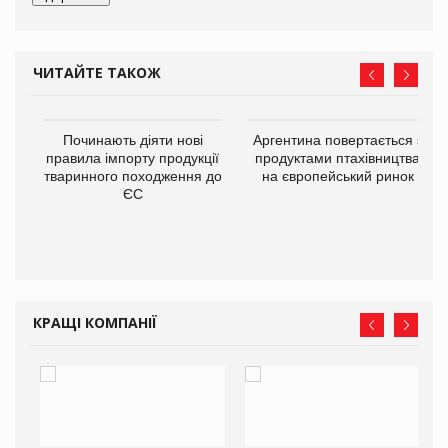
ЧИТАЙТЕ ТАКОЖ
в
Починають діяти нові
Аргентина повертається з
правила імпорту продукції
продуктами птахівництва
тваринного походження до
на європейський ринок
О:
ЄС
КРАЩІ КОМПАНІЇ