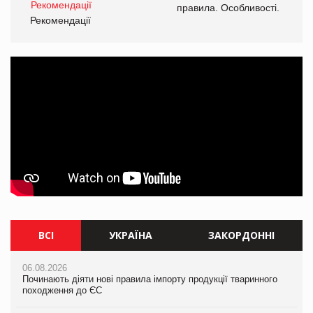
і.
правила. Особливості.
Рекомендації
Ре
ВСІ
УКРАЇНА
ЗАКОРДОННІ
06.08.2026
06.08.2026
06.08.2026
Починають діяти нові правила імпорту продукції тваринного
Починають діяти нові правила імпорту продукції тваринного
Починають діяти нові правила імпорту продукції тваринного
походження до ЄС
походження до ЄС
походження до ЄС