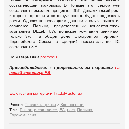
составляющей экономики. В Польше этот сектор уже
составляет несколько процентов ВВП. Динамический рост
интернет торговли и ее популярность будет продолжать
расти. Однако по последним данным анализа рынка e-
commerce Польши, представленных консалтинговой
компанией DELab UW, польские компании занимают
только 3% в общей доле электронной торговли
Европейского Союза, а средний показатель по ЕС
составляет 8%.
По материалам
promodis
Присоединяйтесь к профессионалам торговли
на
нашей странице FB
Ексклюзивні матеріали TradeMaster.ua
Раздел:
Товари та ринки
>
Все новости
Теги:
Рынок
,
e-commerce
,
ЕС
,
рост
,
Польша
,
Еврокомиссия