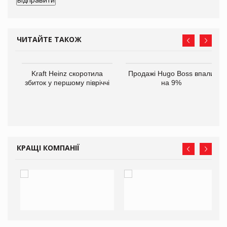
ЧИТАЙТЕ ТАКОЖ
ам
Kraft Heinz скоротила
Продажі Hugo Boss впали
іше
збиток у першому півріччі
на 9%
КРАЩІ КОМПАНІЇ