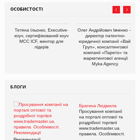
ОСОБИСТОСТІ
,
Тетяна Ільєнко, Executive-
Олег Андрійович Івченко —
ОВ
коуч, сертифікований коуч
директор патентно-
МСС ICF, ментор для
юридичної компанії «Вайз
лідерів
Груп», консалтингової
компанії «Парето» та
маркетингової агенції
Myka Agency.
БЛОГИ
Брагина Людмила
ї
Просування компанії
а
на порталі оптової та
роздрібної торгівлі
www.trademaster.ua.
і.
правила. Особливості.
Рекомендації
Ре