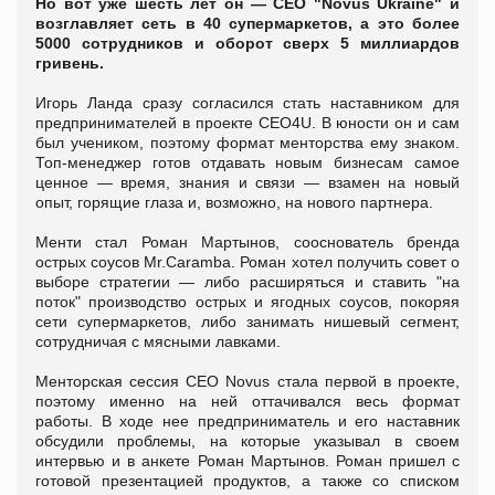
Но вот уже шесть лет он — СЕО "Novus Ukraine" и
возглавляет сеть в 40 супермаркетов, а это более
5000 сотрудников и оборот сверх 5 миллиардов
гривень.
Игорь Ланда сразу согласился стать наставником для
предпринимателей в проекте CEO4U. В юности он и сам
был учеником, поэтому формат менторства ему знаком.
Топ-менеджер готов отдавать новым бизнесам самое
ценное — время, знания и связи — взамен на новый
опыт, горящие глаза и, возможно, на нового партнера.
Менти стал Роман Мартынов, сооснователь бренда
острых соусов Mr.Caramba. Роман хотел получить совет о
выборе стратегии — либо расширяться и ставить "на
поток" производство острых и ягодных соусов, покоряя
сети супермаркетов, либо занимать нишевый сегмент,
сотрудничая с мясными лавками.
Менторская сессия CEO Novus стала первой в проекте,
поэтому именно на ней оттачивался весь формат
работы. В ходе нее предприниматель и его наставник
обсудили проблемы, на которые указывал в своем
интервью и в анкете Роман Мартынов. Роман пришел с
готовой презентацией продуктов, а также со списком