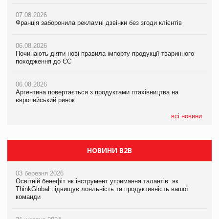
07.08.2026
07.08.2026
07.08.2026
Франція заборонила рекламні дзвінки без згоди клієнтів
Франція заборонила рекламні дзвінки без згоди клієнтів
Франція заборонила рекламні дзвінки без згоди клієнтів
06.08.2026
06.08.2026
06.08.2026
Починають діяти нові правила імпорту продукції тваринного
Починають діяти нові правила імпорту продукції тваринного
Починають діяти нові правила імпорту продукції тваринного
походження до ЄС
походження до ЄС
походження до ЄС
06.08.2026
06.08.2026
06.08.2026
Аргентина повертається з продуктами птахівництва на
Аргентина повертається з продуктами птахівництва на
Аргентина повертається з продуктами птахівництва на
європейський ринок
європейський ринок
європейський ринок
всі новини
НОВИНИ B2B
03 березня 2026
Освітній бенефіт як інструмент утримання талантів: як
ThinkGlobal підвищує лояльність та продуктивність вашої
команди