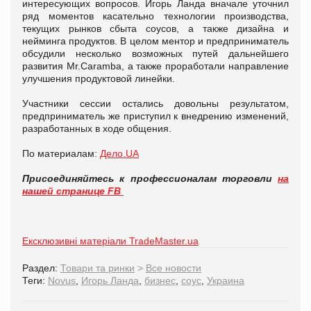
интересующих вопросов. Игорь Ланда вначале уточнил
ряд моментов касательно технологии производства,
текущих рынков сбыта соусов, а также дизайна и
нейминга продуктов. В целом ментор и предприниматель
обсудили несколько возможных путей дальнейшего
развития Mr.Caramba, а также проработали направление
улучшения продуктовой линейки.
Участники сессии остались довольны результатом,
предприниматель же приступил к внедрению изменений,
разработанных в ходе общения.
По материалам:
Дело.UA
Присоединяйтесь к профессионалам торговли
на
нашей странице FB
Ексклюзивні матеріали TradeMaster.ua
Раздел:
Товари та ринки
>
Все новости
Теги:
Novus
,
Игорь Ланда
,
бизнес
,
соус
,
Украина