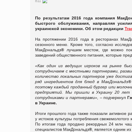
811
По результатам 2016 года компания МакД
быстрого обслуживания, направляя усили
украинской экономики. Об этом редакции
Tra
На протяжении 2016 года в ресторанах МакД
сезонного меню. Кроме того, согласно исслед
МакДональдз
®
лучшим местом, где можно поес
заведений общественного питания, которые пред
«
Как один из ведущих игроков на рынке бы
сотрудничаем с местными партнерами, развив
количество локальных партнеров уже достига
ряд ингредиентов для блюд в МакДональдз
®
поэтому каждый проданный бургер или молочн
предприятий. Мы пришли в Украину 20 лет 
сотрудниками и партнерами»,
– подчеркнул
Г
в Украине.
Итоги прошлого года также показали активное 
у истоков культуры потребления свежемолотого 
По итогам года продано рекордных 24 млн чаше
специалистов МакДональдз
®
, является одним из