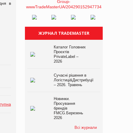
дня в
ЖУРНАЛ TRADEMASTER
Каталог Головних
Проєктів
PrivateLabel –
2026
Сучасні рішення в
Логістиці&Дистрибуції
– 2026. Травень
Новинки.
Просування
тупна
брендів
FMCG.Березень
2026
Всі журнали