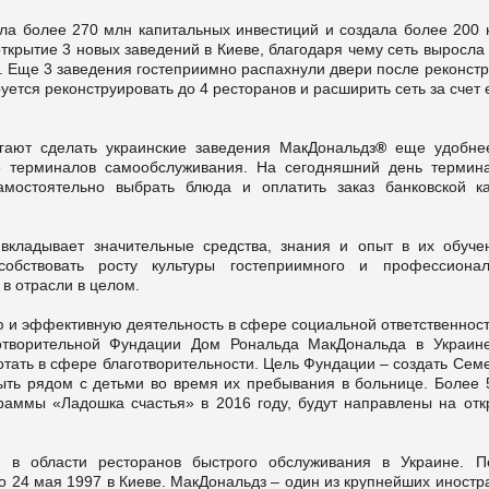
ла более 270 млн капитальных инвестиций и создала более 200 
ткрытие 3 новых заведений в Киеве, благодаря чему сеть выросла
й. Еще 3 заведения гостеприимно распахнули двери после реконст
руется реконструировать до 4 ресторанов и расширить сеть за счет
гают сделать украинские заведения МакДональдз
®
еще удобне
е терминалов самообслуживания. На сегодняшний день термин
мостоятельно выбрать блюда и оплатить заказ банковской ка
 вкладывает значительные средства, знания и опыт в их обуче
собствовать росту культуры гостеприимного и профессионал
в отрасли в целом.
 и эффективную деятельность в сфере социальной ответственност
отворительной Фундации Дом Рональда МакДональда в Украине
отать в сфере благотворительности. Цель Фундации – создать Сем
ыть рядом с детьми во время их пребывания в больнице. Более 
граммы «Ладошка счастья» в 2016 году, будут направлены на отк
м в области ресторанов быстрого обслуживания в Украине. П
о 24 мая 1997 в Киеве. МакДональдз – один из крупнейших иност