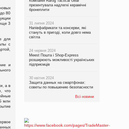
Компанія Rarog Tactical Gear
презентувала надлегкі керамічні
новых
бронеплити
 до 80
рукции
 еще 3
31 липня 2024
Напівфабрикати та консерви, які
стануть в пригоді, коли довго нема
світла
е для
алы с
ртой,
24 червня 2024
Meest Пошта і Shop-Express
розширюють можливості українських
підприємців
ние и
ьного
30 квітня 2024
Защита данных на смартфонах:
и, а в
советы по повышению безопасности
, что
ейные
Всі новини
5 млн
рытие
ервое
ранных