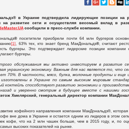
ональдз® в Украине подтвердила лидирующие позиции на 
я на развитие сети и осуществляя весомый вклад в раз
deMaster.UA
сообщили в пресс-службе компании.
ональдз
®
посетители приобрели почти 64 млн бургеров основн
ованию
[1]
, 63% тех, кто знает бренд МакДональдз
®
, считают рест
ть бургеры. Это подтверждает лидерские позиции компании 
лагают бургеры.
строго обслуживания мы активно инвестируем в развитие с
ая украинскую экономику. Важным для нас является то, что се
ет 70%. В частности, мясо, булка, молочные продукты и еще 
изготовлены в Украине по самым высоким мировым станда
ый коктейль способствуют развитию экономики и производств
назад и уверенно смотрим в будущее вместе с нашими гос
жегож Хмелярский, генеральный директор компании МакДона
развитие кофейного направления компании МакДональдз®, которая 
кофе вне дома в Украине и остается одним из лидеров в этом сег
к кофе, что на 2 млн чашек больше, чем в 2015 году, и, по оц
 самых высоких показателей на рынке.