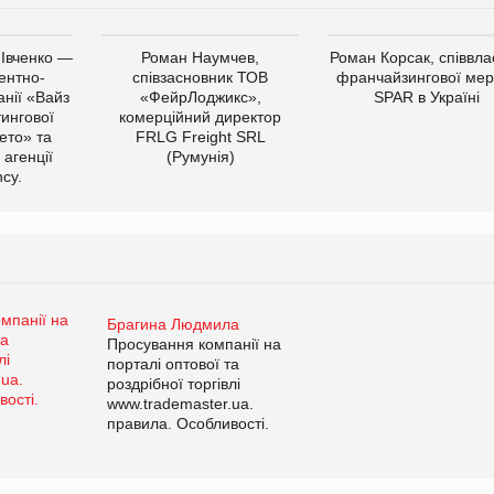
 Івченко —
Роман Наумчев,
Роман Корсак, співвла
ентно-
співзасновник ТОВ
франчайзингової мер
нії «Вайз
«ФейрЛоджикс»,
SPAR в Україні
тингової
комерційний директор
ето» та
FRLG Freight SRL
 агенції
(Румунія)
cy.
Брагина Людмила
Просування компанії на
порталі оптової та
роздрібної торгівлі
www.trademaster.ua.
правила. Особливості.
Рекомендації