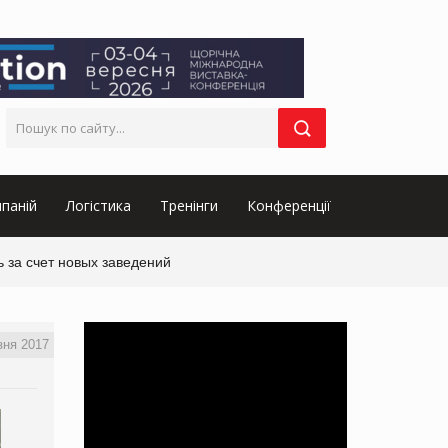
паній
Логістика
Тренінги
Конференції
ь за счет новых заведений
зня 2017