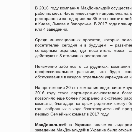
В 2016 году компания МакДональдз® осуществи
рабочих мест. Часть инвестиций направлена на о
ресторанов и за год приняла 85 млн посетителе
в Киеве, Львове и Запорожье. В 2017 году плани
или 4 заведений.
Среди инновационных проектов, которые помо
посетителей сегодня и в будущем, – развити
сенсорным экраном, где посетитель может са
действуют в 3 столичных ресторанах.
Неизменно заботясь о сотрудниках, компания
профессиональное развитие, что будет спо
обслуживания в каждом отдельном учреждении и 
На протяжении 20 лет компания ведет системную
2016 году стала партнером-основателем благ
позволило еще более прозрачно и системно раб
комнаты, благодаря которым родители смогут б
грн., собранных в ходе благотворительной про
первых Семейных комнат в 2017 году.
МакДональдз® в Украине
является лидеро
заведение МакДональдз
®
в Украине было открыт