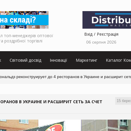
Вхід
Реєстрація
л топ-менеджерів оптової
та роздрібної торгівлі
06 серпня 2026
к
Світовий досвід
Інновації
Маркетинг
Каталог Ком
нальдз реконструирует до 4 ресторанов в Украине и расширит сет
15 бере
ОРАНОВ В УКРАИНЕ И РАСШИРИТ СЕТЬ ЗА СЧЕТ