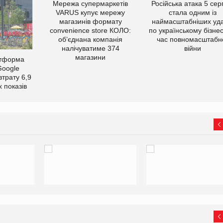
Мережа супермаркетів
Російська атака 5 се
VARUS купує мережу
стала одним із
магазинів формату
наймасштабніших уда
convenience store КОЛО:
по українському бізнес
об’єднана компанія
час повномасштабн
налічуватиме 374
війни
магазини
атформа
Google
втрату 6,9
 показів