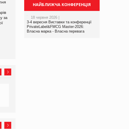
рпня
Смачне поповнення
Сергій Лісунов про
НАЙБЛИЖЧА КОНФЕРЕНЦІЯ
дитячого меню: у VARUS
заморожені хлібобулочні
рів
з’явилися новинки від ТМ
вироби на
у за
18 червня 2026 |
ТОКЕРИ
PrivateLabel&FMCG Master
3-4 вересня Виставки та конференції
ої
2026
PrivateLabel&FMCG Master-2026:
Власна марка - Власна перевага