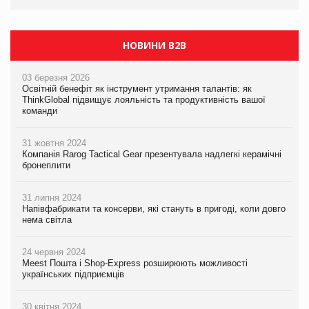
НОВИНИ B2B
03 березня 2026
Освітній бенефіт як інструмент утримання талантів: як
ThinkGlobal підвищує лояльність та продуктивність вашої
команди
31 жовтня 2024
Компанія Rarog Tactical Gear презентувала надлегкі керамічні
бронеплити
31 липня 2024
Напівфабрикати та консерви, які стануть в пригоді, коли довго
нема світла
24 червня 2024
Meest Пошта і Shop-Express розширюють можливості
українських підприємців
30 квітня 2024