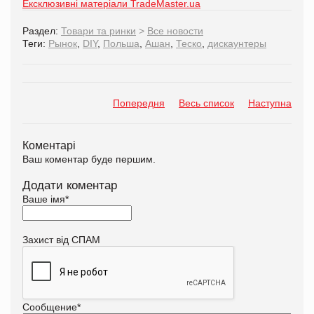
Ексклюзивні матеріали TradeMaster.ua
Раздел:
Товари та ринки
>
Все новости
Теги:
Рынок
,
DIY
,
Польша
,
Ашан
,
Теско
,
дискаунтеры
Попередня
Весь список
Наступна
Коментарі
Ваш коментар буде першим.
Додати коментар
Ваше імя
*
Захист від СПАМ
Сообщение
*