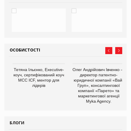
ОСОБИСТОСТІ
,
Тетяна Ільєнко, Executive-
Олег Андрійович Івченко —
ОВ
коуч, сертифікований коуч
директор патентно-
МСС ICF, ментор для
юридичної компанії «Вайз
лідерів
Груп», консалтингової
компанії «Парето» та
маркетингової агенції
Myka Agency.
БЛОГИ