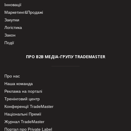
Інновації
Маркетинг&Продажі
Закупки
Логістика
Закон
Події
ПРО В2В МЕДІА-ГРУПУ TRADEMASTER
Про нас
Наша команда
Реклама на порталі
Тренінговий центр
Конференції TradeMaster
Національні Премії
Журнал TradeMaster
Портал про Private Label