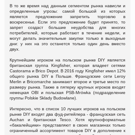
В то же время над данным сегментом рынка нависли и
определенные угрозы: самой большой из которых
является предложение запретить торговлю в
воскресенье. Если это предложение будет принято, то
запрет создаст большие неудобства для многих
потребителей, которые работают в течение недели, и
могут делать значительные закупки только в выходные
дни: у них на это останется только один день вместо
двух.
Крупнейшим игроком на польском рынке DIY является
британская группа Kingfisher, которая владеет сетями
Castorama и Brico Depot. В 2016 году Kingfisher имел 12%
общего рынка DIY в Польше. Французские сети Leroy
Merlin и Bricomarche занимают второе и третье место по
размеру рынка. Также в пятерку крупных игроков входят
немецкая OBI и польская PSB-Mrówka (подразделение
группы Polskie Sklady Budowlane).
Интересно, что в список 10 лучших игроков на польском
рынке DIY входят два фуд-ритейлера - французская сеть
Auchan и британская Tesco. Хотя крупноформатные
«бакалейщики» представляют в своих магазинах только
ограниченный ассортимент товаров DIY в дополнение к