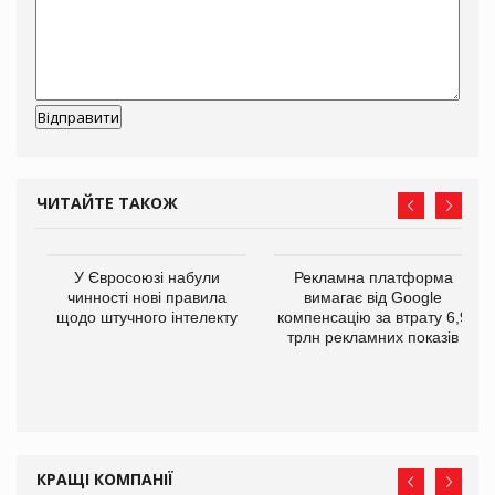
ЧИТАЙТЕ ТАКОЖ
У Євросоюзі набули
Рекламна платформа
го
чинності нові правила
вимагає від Google
щодо штучного інтелекту
компенсацію за втрату 6,9
трлн рекламних показів
КРАЩІ КОМПАНІЇ