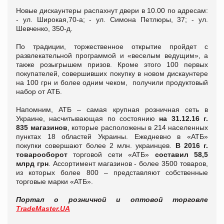
Новые дискаунтеры распахнут двери в 10.00 по адресам:
- ул. Широкая,70-а; - ул. Симона Петлюры, 37; - ул.
Шевченко, 350-д.
По традиции, торжественное открытие пройдет с
развлекательной программой и «веселым ведущим», а
также розыгрышем призов. Кроме этого 100 первых
покупателей, совершивших покупку в новом дискаунтере
на 100 грн и более одним чеком, получили продуктовый
набор от АТБ.
Напомним, АТБ – самая крупная розничная сеть в
Украине, насчитывающая по состоянию
на 31.12.16 г.
835 магазинов
, которые расположены в 214 населенных
пунктах 18 областей Украины. Ежедневно в «АТБ»
покупки совершают более 2 млн. украинцев.
В 2016 г.
товарооборот
торговой сети «АТБ»
составил 58,5
млрд грн
. Ассортимент магазинов - более 3500 товаров,
из которых более 800 – представляют собственные
торговые марки «АТБ».
Портал о розничной и оптовой торговле
TradeMaster.UA