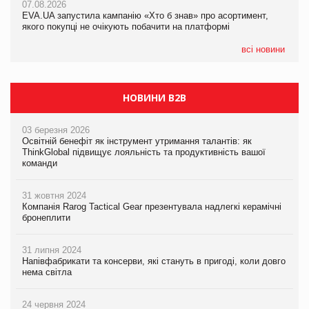
07.08.2026
07.08.2026
EVA.UA запустила кампанію «Хто б знав» про асортимент,
EVA.UA запустила кампанію «Хто б знав» про асортимент,
якого покупці не очікують побачити на платформі
якого покупці не очікують побачити на платформі
всі новини
НОВИНИ B2B
03 березня 2026
Освітній бенефіт як інструмент утримання талантів: як
ThinkGlobal підвищує лояльність та продуктивність вашої
команди
31 жовтня 2024
Компанія Rarog Tactical Gear презентувала надлегкі керамічні
бронеплити
31 липня 2024
Напівфабрикати та консерви, які стануть в пригоді, коли довго
нема світла
24 червня 2024