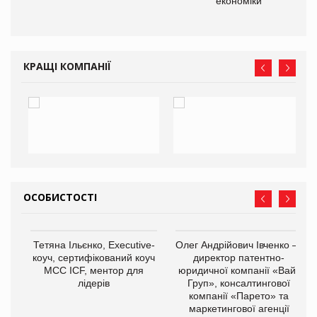
економіки
КРАЩІ КОМПАНІЇ
ОСОБИСТОСТІ
,
Тетяна Ільєнко, Executive-
Олег Андрійович Івченко —
ОВ
коуч, сертифікований коуч
директор патентно-
МСС ICF, ментор для
юридичної компанії «Вайз
лідерів
Груп», консалтингової
компанії «Парето» та
маркетингової агенції