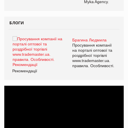
Myka Agency.
БЛОГИ
Брагина Людмила
ї
Просування компанії
а
на порталі оптової та
роздрібної торгівлі
www.trademaster.ua.
і.
правила. Особливості.
Рекомендації
Ре