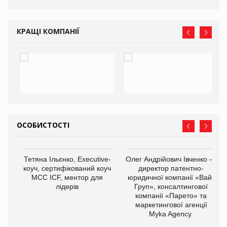
КРАЩІ КОМПАНІЇ
ОСОБИСТОСТІ
,
Тетяна Ільєнко, Executive-
Олег Андрійович Івченко —
ОВ
коуч, сертифікований коуч
директор патентно-
МСС ICF, ментор для
юридичної компанії «Вайз
лідерів
Груп», консалтингової
компанії «Парето» та
маркетингової агенції
Myka Agency.