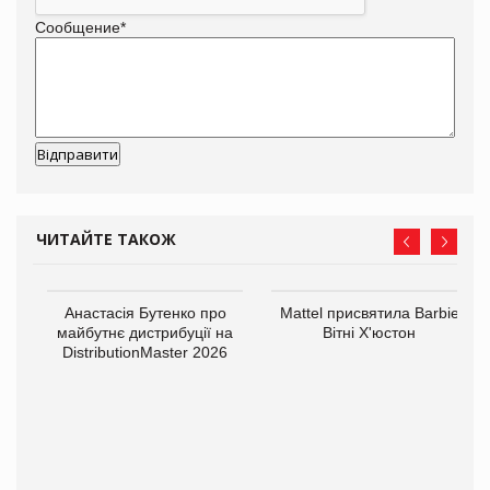
Сообщение
*
ЧИТАЙТЕ ТАКОЖ
Анастасія Бутенко про
Mattel присвятила Barbie
майбутнє дистрибуції на
Вітні Х'юстон
DistributionMaster 2026
оди