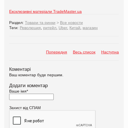
Ексклюзивні матеріали TradeMaster.ua
Раздел:
Товари та ринки
>
Все новости
Теги:
Революция
,
ритейл
,
Uber
,
Китай
,
магазин
Попередня
Весь список
Наступна
Коментарі
Ваш коментар буде першим.
Додати коментар
Ваше імя
*
Захист від СПАМ