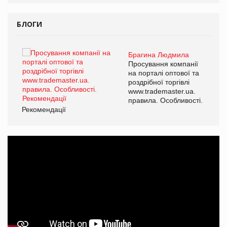
БЛОГИ
Брагина Людмила
ї
Просування компанії
а
на порталі оптової та
роздрібної торгівлі
www.trademaster.ua.
і.
правила. Особливості.
Рекомендації
Ре