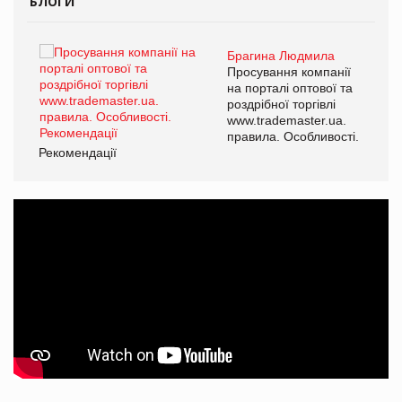
БЛОГИ
Брагина Людмила
ї
Просування компанії
а
на порталі оптової та
роздрібної торгівлі
www.trademaster.ua.
і.
правила. Особливості.
Рекомендації
Ре