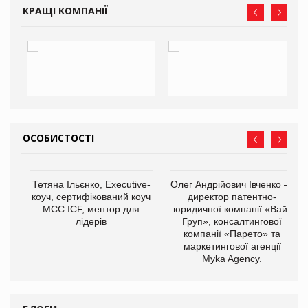
КРАЩІ КОМПАНІЇ
ОСОБИСТОСТІ
,
Тетяна Ільєнко, Executive-
Олег Андрійович Івченко —
ОВ
коуч, сертифікований коуч
директор патентно-
МСС ICF, ментор для
юридичної компанії «Вайз
лідерів
Груп», консалтингової
компанії «Парето» та
маркетингової агенції
Myka Agency.