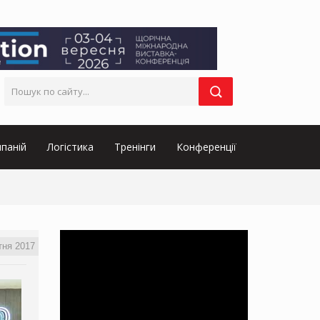
паній
Логістика
Тренінги
Конференції
тня 2017