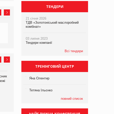
ТЕНДЕРИ
21 січня 2026
ТДВ «Золотоніський маслоробний
комбінат»
03 липня 2023
Тендери компанії
Всі тендери
ТРЕНІНГОВИЙ ЦЕНТР
сник
Олексій Логачов-Михайлов
Яна Сараніна, директор
Яна Олентир
ежі
Файно маркет Директор
компанії «УкраМарин»
департаменту з
виробництва
Тетяна Ільєнко
повний список
НАЙБЛИЖЧА КОНФЕРЕНЦІЯ