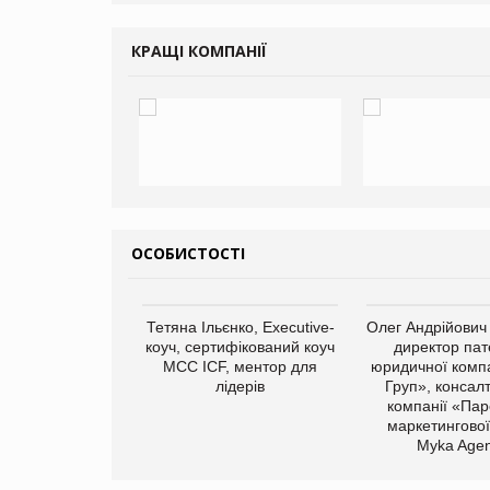
КРАЩІ КОМПАНІЇ
ОСОБИСТОСТІ
арас Ігорович,
Тетяна Ільєнко, Executive-
Олег Андрійович
иробництва ТОВ
коуч, сертифікований коуч
директор пат
Герчак"
МСС ICF, ментор для
юридичної компа
лідерів
Груп», консал
компанії «Пар
маркетингової
Myka Agen