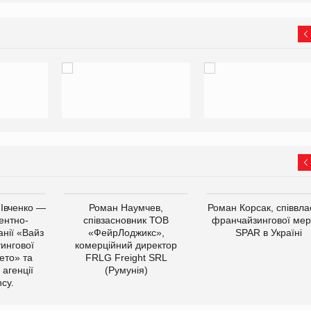
 Івченко —
Роман Наумчев,
Роман Корсак, співвла
ентно-
співзасновник ТОВ
франчайзингової мер
нії «Вайз
«ФейрЛоджикс»,
SPAR в Україні
тингової
комерційний директор
ето» та
FRLG Freight SRL
 агенції
(Румунія)
cy.