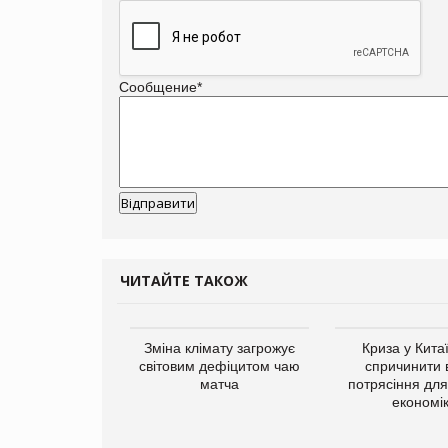
Сообщение
*
ЧИТАЙТЕ ТАКОЖ
ує виробника
Зміна клімату загрожує
Криза у Кита
добавок Thorne
світовим дефіцитом чаю
спричинити 
матча
потрясіння для 
економі