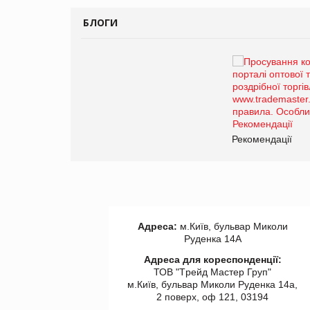
БЛОГИ
Брагина Людмила
Просування компанії на
порталі оптової та
роздрібної торгівлі
www.trademaster.ua.
правила. Особливості.
ії
Рекомендації
Адреса:
м.Київ, бульвар Миколи
Руденка 14А
Адреса для кореспонденції:
ТОВ "Tрейд Мастер Груп"
м.Київ, бульвар Миколи Руденка 14а,
2 поверх, оф 121, 03194