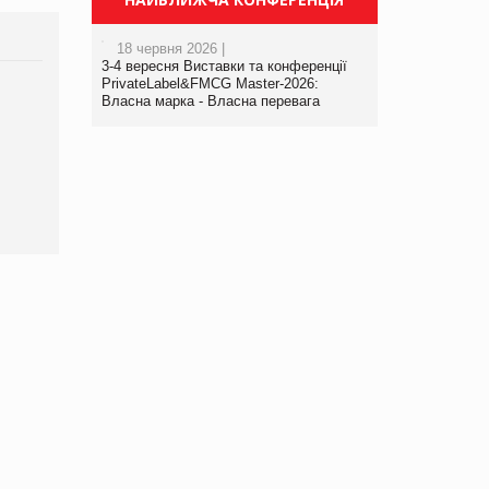
18 червня 2026 |
3-4 вересня Виставки та конференції
PrivateLabel&FMCG Master-2026:
Брагина Людмила
Власна марка - Власна перевага
Просування компанії на
порталі оптової та
роздрібної торгівлі
www.trademaster.ua.
правила. Особливості.