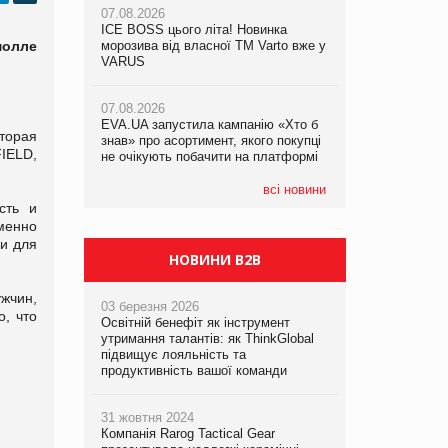
07.08.2026
07.08.2026
ICE BOSS цього літа! Новинка
ICE BOSS цього літа! Новинка
07.08.2026
молле
морозива від власної ТМ Varto вже у
морозива від власної ТМ Varto вже у
Франція заборонила рекламні дзвінки
VARUS
VARUS
без згоди клієнтів
07.08.2026
07.08.2026
EVA.UA запустила кампанію «Хто б
EVA.UA запустила кампанію «Хто б
торая
знав» про асортимент, якого покупці
знав» про асортимент, якого покупці
IELD,
не очікують побачити на платформі
не очікують побачити на платформі
всі новини
сть и
менно
 и для
НОВИНИ B2B
жчин,
03 березня 2026
о, что
Освітній бенефіт як інструмент
утримання талантів: як ThinkGlobal
підвищує лояльність та
продуктивність вашої команди
31 жовтня 2024
Компанія Rarog Tactical Gear