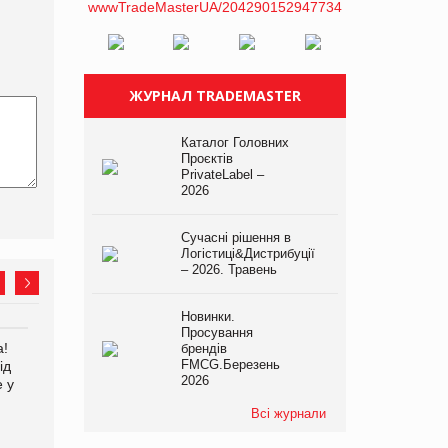
ЖУРНАЛ TRADEMASTER
Каталог Головних
Проєктів
PrivateLabel –
2026
Сучасні рішення в
Логістиці&Дистрибуції
– 2026. Травень
Новинки.
Просування
а!
EVA.UA запустила
Kraft Heinz скоротила
брендів
FMCG.Березень
ід
кампанію «Хто б знав» про
збиток у першому півріччі
2026
е у
асортимент, якого покупці
не очікують побачити на
Всі журнали
платформі