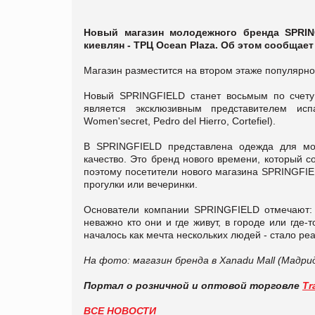
Новый магазин молодежного бренда SPRIN
киевлян - ТРЦ Ocean Plaza. Об этом сообщае
Магазин разместится на втором этаже популярног
Новый SPRINGFIELD станет восьмым по счету 
является эксклюзивным представителем исп
Women'secret, Pedro del Hierro, Cortefiel).
В SPRINGFIELD представлена одежда для мол
качество. Это бренд нового времени, который 
поэтому посетители нового магазина SPRINGFIEL
прогулки или вечеринки.
Основатели компании SPRINGFIELD отмечают: 
неважно кто они и где живут, в городе или где-
началось как мечта нескольких людей - стало ре
На фото: магазин бренда в
Xanadu Mall (Мадри
Портал о розничной и оптовой торговле
Tr
ВСЕ НОВОСТИ