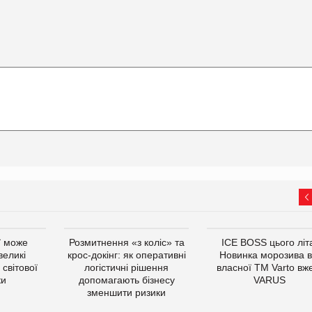
ї може
Розмитнення «з коліс» та
ICE BOSS цього літ
великі
крос-докінг: як оперативні
Новинка морозива в
світової
логістичні рішення
власної ТМ Varto вж
ки
допомагають бізнесу
VARUS
зменшити ризики