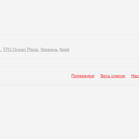
н
,
ТРЦ Ocean Plaza
,
Украина
,
Киев
Попередня
Весь список
Нас