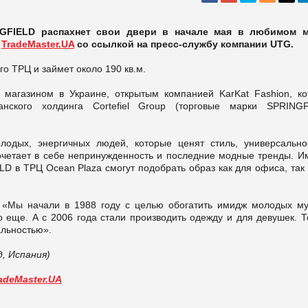
GFIELD распахнет свои двери в начале мая в любимом 
т
TradeMaster.UA
со ссылкой на пресс-службу компании UTG.
о ТРЦ и займет около 190 кв.м.
магазином в Украине, открытым компанией KarKat Fashion, ко
анского холдинга Cortefiel Group (торговые марки SPRINGF
одых, энергичных людей, которые ценят стиль, универсально
сочетает в себе непринужденность и последние модные тренды. И
D в ТРЦ Ocean Plaza смогут подобрать образ как для офиса, так
«Мы начали в 1988 году с целью обогатить имидж молодых му
то еще. А с 2006 года стали производить одежду и для девушек. Т
альностью».
д, Испания)
adeMaster.UA