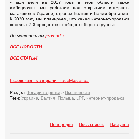
«Наши цели на 2017 годы в этой области также
амбициозны: мы работаем над открытием интернет-
магазинов в Украине, странах Балтии и Великобритании.
К 2020 году мы планируем, что канал интернет-продажи
составит 7-8 процентов от общего оборота группы».
По материалам
promodis
ВСЕ НОВОСТИ
ВСЕ СТАТЬИ
Ексклюзивні матеріали TradeMaster.ua
Раздел:
Товари та ринки
>
Все новости
Теги:
Украина
,
Балтия
,
Польша
,
LPP
,
интернет-продажи
Попередня
Весь список
Наступна