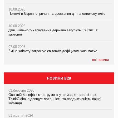
07.08.2026
10.08.2026
10.08.2026
Зміна клімату загрожує світовим дефіцитом чаю матча
Пожежі в Європі спричинять зростання цін на оливкову олію
Пожежі в Європі спричинять зростання цін на оливкову олію
07.08.2026
10.08.2026
10.08.2026
Криза у Китаї може спричинити великі потрясіння для світової
Для шкільного харчування держава закупить 180 тис. т
Для шкільного харчування держава закупить 180 тис. т
економіки
картоплі
картоплі
07.08.2026
07.08.2026
07.08.2026
Kraft Heinz скоротила збиток у першому півріччі
Зміна клімату загрожує світовим дефіцитом чаю матча
Зміна клімату загрожує світовим дефіцитом чаю матча
всі новини
НОВИНИ B2B
03 березня 2026
Освітній бенефіт як інструмент утримання талантів: як
ThinkGlobal підвищує лояльність та продуктивність вашої
команди
31 жовтня 2024