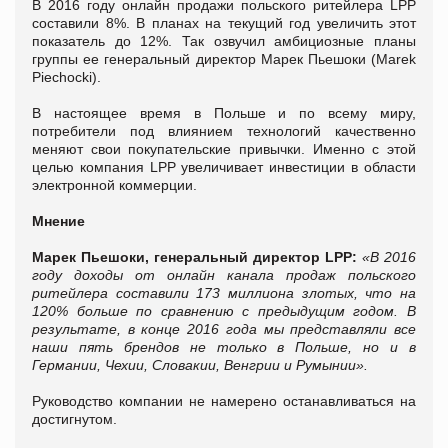
В 2016 году онлайн продажи польского ритейлера LPP
составили 8%. В планах на текущий год увеличить этот
показатель до 12%. Так озвучил амбициозные планы
группы ее генеральный директор Марек Пьешоки (Marek
Piechocki).
В настоящее время в Польше и по всему миру,
потребители под влиянием технологий качественно
меняют свои покупательские привычки. Именно с этой
целью компания LPP увеличивает инвестиции в области
электронной коммерции.
Мнение
Марек Пьешоки, генеральный директор LPP:
«В 2016
году доходы от онлайн канала продаж польского
ритейлера составили 173 миллиона злотых, что на
120% больше по сравнению с предыдущим годом. В
результате, в конце 2016 года мы представляли все
наши пять брендов не только в Польше, но и в
Германии, Чехии, Словакии, Венгрии и Румынии
».
Руководство компании не намерено останавливаться на
достигнутом.