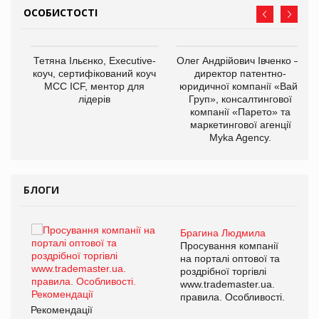
ОСОБИСТОСТІ
,
Тетяна Ільєнко, Executive-
Олег Андрійович Івченко —
ОВ
коуч, сертифікований коуч
директор патентно-
МСС ICF, ментор для
юридичної компанії «Вайз
лідерів
Груп», консалтингової
компанії «Парето» та
маркетингової агенції
Myka Agency.
БЛОГИ
Брагина Людмила
ї
Просування компанії
а
на порталі оптової та
роздрібної торгівлі
www.trademaster.ua.
і.
правила. Особливості.
Рекомендації
Ре