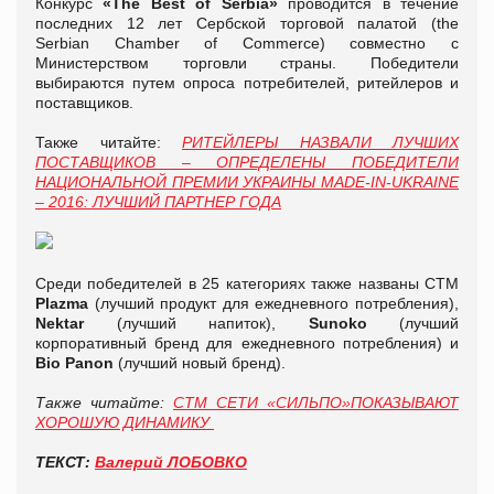
Конкурс
«The Best of Serbia»
проводится в течение
последних 12 лет Сербской торговой палатой (the
Serbian Chamber of Commerce) совместно с
Министерством торговли страны. Победители
выбираются путем опроса потребителей, ритейлеров и
поставщиков.
Также читайте:
РИТЕЙЛЕРЫ НАЗВАЛИ ЛУЧШИХ
ПОСТАВЩИКОВ – ОПРЕДЕЛЕНЫ ПОБЕДИТЕЛИ
НАЦИОНАЛЬНОЙ ПРЕМИИ УКРАИНЫ MADE-IN-UKRAINE
– 2016: ЛУЧШИЙ ПАРТНЕР ГОДА
Среди победителей в 25 категориях также названы СТМ
Plazma
(лучший продукт для ежедневного потребления),
Nektar
(лучший напиток),
Sunoko
(лучший
корпоративный бренд для ежедневного потребления) и
Bio Panon
(лучший новый бренд).
Также читайте:
СТМ СЕТИ
«
СИЛЬПО
»
ПОКАЗЫВАЮТ
ХОРОШУЮ ДИНАМИКУ
ТЕКСТ:
Валерий ЛОБОВКО