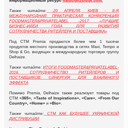
информационный ресурс
najboljeizsrbije.com.
Также читайте:
20 АПРЕЛЯ, КИЕВ - 8-Я
МЕЖДУНАРОДНАЯ ПРАКТИЧЕСКАЯ КОНФЕРЕНЦИЯ
FOODMASTER&PRIVATELABEL -2017:
«
ЛУЧШИЕ
БИЗНЕС-ИДЕИ ГОДА ДЛЯ РАЗВИТИЯ
СОТРУДНИЧЕСТВА РИТЕЙЛЕРА И ПОСТАВЩИКА
»
Под СТМ Premia продаются более чем 1 тысячи
продуктов местного производства в сетях Maxi, Tempo и
Shop & Go, входящих в международную торговую группу
Delhaize.
Также читайте:
ИТОГИ FOODMASTER&PRIVATELABEL-
2016. СОТРУДНИЧЕСТВО РИТЕЙЛЕРОВ И
ПОСТАВЩИКОВ: СИНЕРГИЯ ДЛЯ ВЗАИМНОГО
ЭФФЕКТА
Помимо Premia, Delhaize также реализует товары под
СТМ
«365», «Taste of Inspirations», «Care», «From Our
Country», «Home»
и
«Bio»
.
Также читайте:
СТМ КАК БУДУЩЕЕ УКРАИНСКОЙ
ДИСТРИБУЦИИ