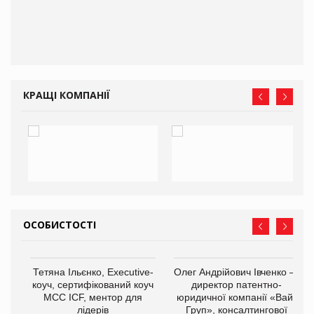
ам
іше
КРАЩІ КОМПАНІЇ
ОСОБИСТОСТІ
,
Тетяна Ільєнко, Executive-
Олег Андрійович Івченко —
ОВ
коуч, сертифікований коуч
директор патентно-
МСС ICF, ментор для
юридичної компанії «Вайз
лідерів
Груп», консалтингової