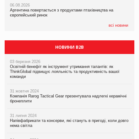
06.08.2026
06.08.2026
06.08.2026
Аргентина повертається з продуктами птахівництва на
Аргентина повертається з продуктами птахівництва на
Аргентина повертається з продуктами птахівництва на
європейський ринок
європейський ринок
європейський ринок
всі новини
НОВИНИ B2B
03 березня 2026
Освітній бенефіт як інструмент утримання талантів: як
ThinkGlobal підвищує лояльність та продуктивність вашої
команди
31 жовтня 2024
Компанія Rarog Tactical Gear презентувала надлегкі керамічні
бронеплити
31 липня 2024
Напівфабрикати та консерви, які стануть в пригоді, коли довго
нема світла