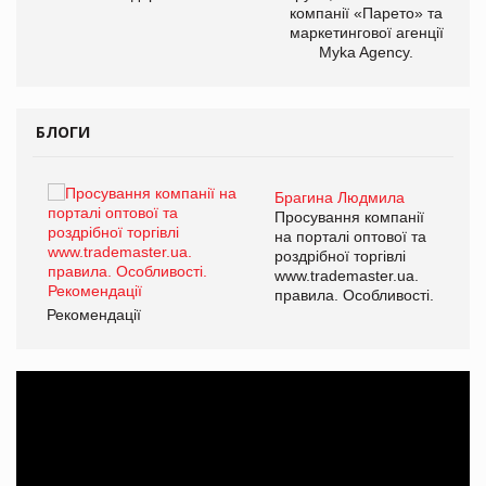
компанії «Парето» та
маркетингової агенції
Myka Agency.
БЛОГИ
Брагина Людмила
ї
Просування компанії
а
на порталі оптової та
роздрібної торгівлі
www.trademaster.ua.
і.
правила. Особливості.
Рекомендації
Ре