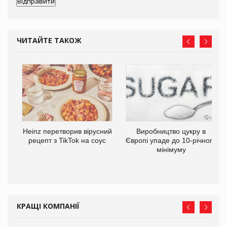
ЧИТАЙТЕ ТАКОЖ
та
Heinz перетворив вірусний
Виробництво цукру в
ні
рецепт з TikTok на соус
Європі упаде до 10-річного
мінімуму
КРАЩІ КОМПАНІЇ