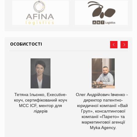
ОСОБИСТОСТІ
,
Тетяна Ільєнко, Executive-
Олег Андрійович Івченко —
ОВ
коуч, сертифікований коуч
директор патентно-
МСС ICF, ментор для
юридичної компанії «Вайз
лідерів
Груп», консалтингової
компанії «Парето» та
маркетингової агенції
Myka Agency.