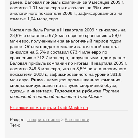
ранее. Валовая прибыль компании за 9 месяцев 2009 г.
достигла 1,01 млрд евро и оказалась на 3% ниже
аналогичного показателя 2008 г., зафиксированного на
отметке 1,04 млрд евро.
Чистая прибыль Puma в III квартале 2009 г. снизилась на
23,6% и составила 67,9 млн евро по сравнению с 89,0
млн евро, полученными за аналогичный период годом
ранее. Объем продаж компании за отчетный квартал
снизился на 5,5% и составил 673,4 млн евро по
сравнению с 712,7 млн евро, полученными годом ранее.
Валовая прибыль компании по итогам III квартала 2009 г.
достигла 349,5 млн евро, что на 8,5% ниже аналогичного
показателя 2008 г., зафиксированного на уровне 381,8
млн евро.
Puma
- немецкая промышленная компания,
специализирующаяся на выпуске спортивной обуви,
одежды и инвентаря.
Торговля за рубежом
Портал
розничной и оптовой торговли TradeMaster
Ексклюзивні матеріали TradeMaster.ua
Раздел:
Товари та ринки
>
Все новости
Теги: