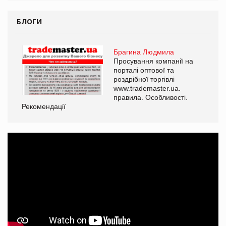
БЛОГИ
Брагина Людмила
Просування компанії на
порталі оптової та
роздрібної торгівлі
www.trademaster.ua.
правила. Особливості.
Рекомендації
Ре