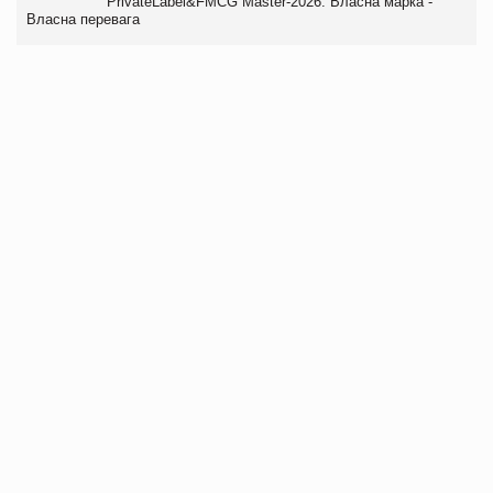
PrivateLabel&FMCG Master-2026: Власна марка -
Власна перевага